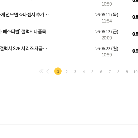
10:50
📱[브랜드위크]갤럭시 자급제 전모델 쇼마젠시 추가적립 라이브📱
26.06.11
(목)
🔒
11:54
감사 페스티벌] 갤럭시다품목
26.06.12
(금)
🔒
20:00
[디지털어워즈][블루밍] 🎉갤럭시 S26 시리즈 자급제폰 라이브🎉
26.06.22
(월)
🔒
10:59
1
2
3
4
5
6
7
8
9
10