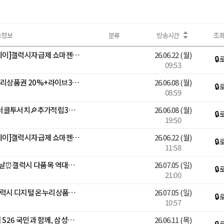
송정보
분류
방송시간
조
📱[디지털어워즈X멤버십데이]갤럭시자급제 쇼마젠시 역대급 추가적립 라이브
26.06.22
(월)
🔒
09:53
갤럭시 총출동! 디지털 온누리상품권 20%+라이브3%적립+구매인증💙
26.06.08
(월)
🔒
08:59
[N배송] 곽윤기 출연! S26 서클투서치🔎추가적립3%+N포인트추가증정
26.06.08
(월)
🔒
19:50
📱[디지털어워즈X멤버십데이]갤럭시자급제 쇼마젠시 역대급 추가적립 라이브
26.06.22
(월)
🔒
11:58
삼성 감사 페스티벌 마지막날⏰갤럭시 다품목 역대급 혜택
26.07.05
(일)
🔒
21:00
🚨오늘 행사종료🚨 삼성 갤럭시 디지털 온누리상품권 20% 라스트 찬스
26.07.05
(일)
🔒
10:57
안정환, 김남일 출연!갤럭시 S26 국민과 함께, 삼성전자 감사 페스티벌
26.06.11
(목)
🔒