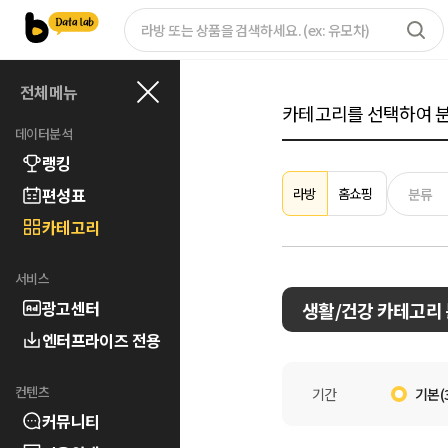
전체메뉴
카테고리를 선택하여 분
데이터분석
랭킹
편성표
분류
라방
홈쇼핑
카테고리
서비스
광고센터
생활/건강
카테고리 
엔터프라이즈 전용
컨텐츠
기간
기본(
커뮤니티