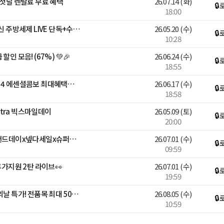
 첫달 렌탈료 무료 혜택
26.07.14
(화)
🔒
18:00
[블루밍✨][~35%] 브리오신 주방세제 LIVE 단독+수세미 증정🔥
26.05.20
(수)
🔒
10:28
인 모음! (67%) 💚🎉
26.06.24
(수)
🔒
18:55
17일 자정까지 DJI Pocket 4 에센셜콤보 최대혜택가 59만원대!
26.06.17
(수)
🔒
18:58
Ultra 빅스마일데이
26.05.09
(토)
🔒
20:00
🔥단 하루 덴프스 특집! 브랜드데이x넾다세일x슈퍼적립위크🔥
26.07.01
(수)
🔒
09:59
휴가지원 2탄 라이브👀
26.07.01
(수)
🔒
19:59
[추천 라이브] 힐스 고양이의날 특가! 전품목 최대 50% 라이브
26.08.05
(수)
🔒
10:59