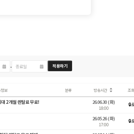
-
적용하기
종료일
송정보
분류
방송시간
조
최대 2개월 렌탈료 무료!
26.06.30
(화)
🔒
18:00
26.05.26
(화)
🔒
17:00