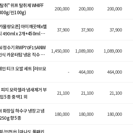
취" 위프 탈취제 WHIFF
200,000
200,000
200,000
0g/린100g)
 추가물량오픈] 아이깨끗해x헬
37,900
37,900
37,900
90ml x 2개+450ml x 2
보냉백or피크닉백)
I 정수기 RWP70F15ANW
1,450,000
1,089,000
1,089,000
식 카운터탑 냉온 직수 정
인 티크 오발 세트 [러브모
-
464,000
464,000
 피지 모락셀라 냄새제거 부
21,100
21,100
21,100
입 5종 중 택1 외
 화장실 하수구 냉장고 냄
180,000
180,000
180,000
50g 향 5종
핑/인천出 | 마나도 풀패키