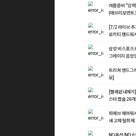
여름준비 "강력탈
(애브리모먼트30
[7/2 라이브
로키티 핸드워시 4
개+키티굿즈(
삼성 비스포크 A
그레이지 음성인
수기
트리쳐 엔드그레
모]
[빨래쉰내제거]
스터 캡슐 26개
피에브 에어워셔
새 고체 탈취제 2
NO옵션/NO쇼