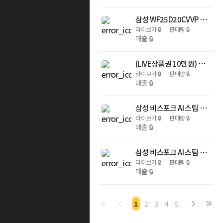
삼성 WF25D20CVVP 세탁25kg+건조20kg 풀스펙 세트 자동문열림 1등급
라이브가
🔒
판매량
🔒
매출
🔒
(LIVE상품권 10만원) 삼성 AI Q9000 멀티형 에어컨 AF60F17D11BRS 56.9+18.7㎡ 전국기본설치포함
라이브가
🔒
판매량
🔒
매출
🔒
삼성 비스포크 AI 스팀 울트라 VR90F01AAG 로봇청소기 새틴 그레이지
라이브가
🔒
판매량
🔒
매출
🔒
삼성 비스포크 AI 스팀 울트라 VR90F01SAG 자동급배수 로봇청소기 새틴 그레이지
라이브가
🔒
판매량
🔒
매출
🔒
1
2
3
4
5