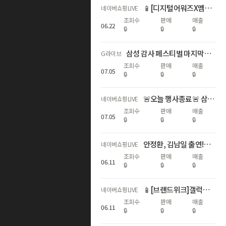
📱[디지털어워즈X멤버십데이]갤럭시자급제 쇼마젠시 역대급 추가적립 라이브
네이버쇼핑LIVE
조회수
판매
매출
06
.
22
🔒
🔒
🔒
삼성 감사 페스티벌 마지막날⏰갤럭시 다품목 역대급 혜택
G라이브
조회수
판매
매출
07
.
05
🔒
🔒
🔒
🚨오늘 행사종료🚨 삼성 갤럭시 디지털 온누리상품권 20% 라스트 찬스
네이버쇼핑LIVE
조회수
판매
매출
07
.
05
🔒
🔒
🔒
안정환, 김남일 출연!갤럭시 S26 국민과 함께, 삼성전자 감사 페스티벌
네이버쇼핑LIVE
조회수
판매
매출
06
.
11
🔒
🔒
🔒
📱[브랜드위크]갤럭시 자급제 전모델 쇼마젠시 추가적립 라이브📱
네이버쇼핑LIVE
조회수
판매
매출
06
.
11
🔒
🔒
🔒