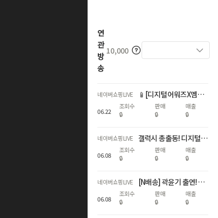
연
관
10,000
방
송
📱[디지털어워즈X멤버십데이]갤럭시자급제 쇼마젠시 역대급 추가적립 라이브
네이버쇼핑LIVE
조회수
판매
매출
06
.
22
🔒
🔒
🔒
갤럭시 총출동! 디지털 온누리상품권 20%+라이브3%적립+구매인증💙
네이버쇼핑LIVE
조회수
판매
매출
06
.
08
🔒
🔒
🔒
[N배송] 곽윤기 출연! S26 서클투서치🔎추가적립3%+N포인트추가증정
네이버쇼핑LIVE
조회수
판매
매출
06
.
08
🔒
🔒
🔒