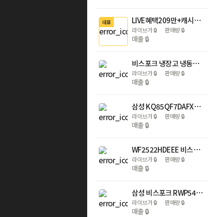
LIVE혜택209만+캐시2만) 비스포크 AI 냉장고 4도어 1등급 RM70F90M1ZD 푸드쇼케이스 에센셜 화이트
대표
라이브가
🔒
판매량
🔒
매출
🔒
비스포크 냉장고 냉동고 김치냉장고 키친핏 1도어 세트 오토오픈도어
라이브가
🔒
판매량
🔒
매출
🔒
삼성 KQ85QF7DAFXKR 214cm 4K QLED TV
라이브가
🔒
판매량
🔒
매출
🔒
WF2522HDEEE 비스포크 AI 원바디 25KG+22KG 건조오토오픈도어 세제자동 그레이지
라이브가
🔒
판매량
🔒
매출
🔒
삼성 비스포크 RWP54421BF7M 직수형 냉온정수기 빌트인 색상선택
라이브가
🔒
판매량
🔒
매출
🔒