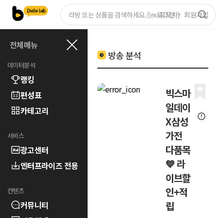
로그인
회원가입
전체메뉴
방송 분석
데이터분석
랭킹
빅스마
편성표
일데이
카테고리
X삼성
가전
서비스
다품목
광고센터
💙 라
엔터프라이즈 전용
이브할
인+적
컨텐츠
커뮤니티
립