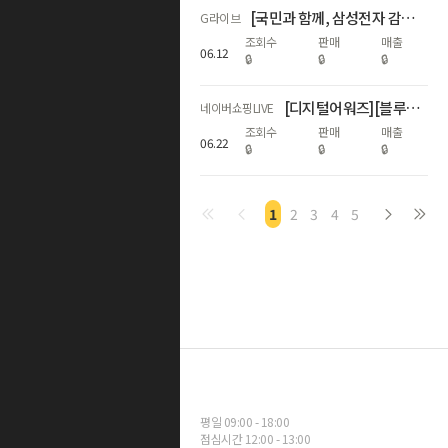
[국민과 함께, 삼성전자 감사 페스티벌] 갤럭시다품목
G라이브
조회수
판매
매출
06
.
12
🔒
🔒
🔒
[디지털어워즈][블루밍] 🎉갤럭시 S26 시리즈 자급제폰 라이브🎉
네이버쇼핑LIVE
조회수
판매
매출
06
.
22
🔒
🔒
🔒
1
2
3
4
5
평일 09:00 - 18:00
점심시간 12:00 - 13:00