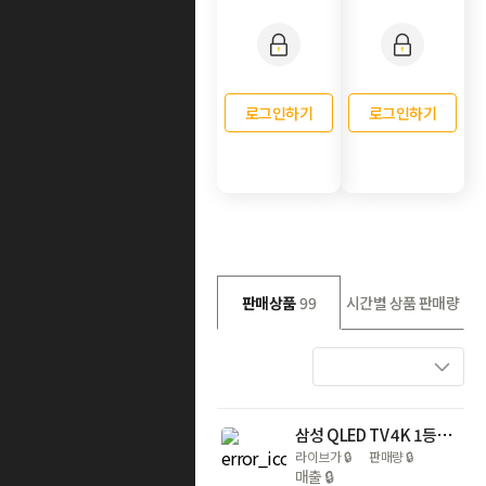
로그인하기
로그인하기
판매상품
99
시간별 상품 판매량
삼성 QLED TV 4K 1등급 163cm(65인치) KQ65QF7DAFXKR
라이브가
🔒
판매량
🔒
매출
🔒