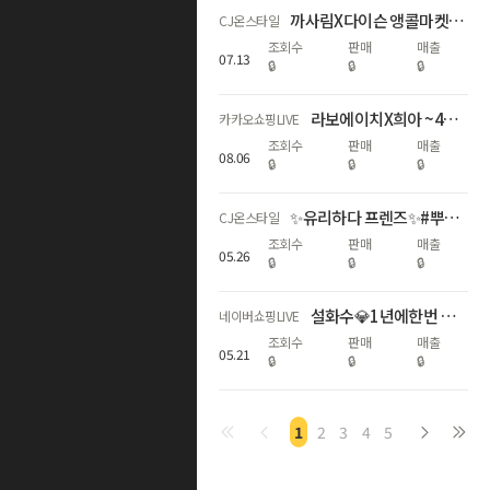
까사림X다이슨 앵콜마켓🤍 에어랩 코안다 2X 특가+트래블 파우치 증정!
CJ온스타일
조회수
판매
매출
07
.
13
🔒
🔒
🔒
라보에이치X희아 ~46% 무더위 두피 쿨링 케어!
카카오쇼핑LIVE
조회수
판매
매출
08
.
06
🔒
🔒
🔒
✨유리하다 프렌즈✨#뿌리는 조명미스트! 동국제약 역작 CJ 최초론칭!
CJ온스타일
조회수
판매
매출
05
.
26
🔒
🔒
🔒
설화수💎1년에한번 메가슈뷰위 최대혜택+Npay최대6%적립+한정판!
네이버쇼핑LIVE
조회수
판매
매출
05
.
21
🔒
🔒
🔒
1
2
3
4
5