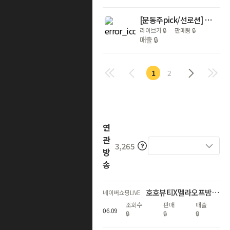
[문동주pick/선로션] 아누아 제로캐스트 수분 선크림 50ml 더블 기획
라이브가
🔒
판매량
🔒
매출
🔒
1
2
연
관
3,265
방
송
호호뷰티X멜라오프밤 50% 단독 LIVE
네이버쇼핑LIVE
조회수
판매
매출
06
.
09
🔒
🔒
🔒