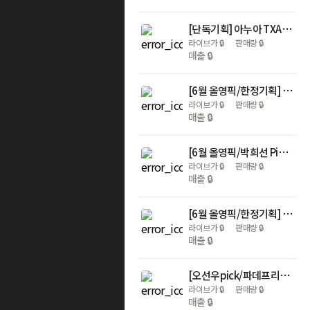
[단독기획] 아누아 TXA 나이아신 흔적 세럼 30ml 2입
라이브가
🔒
판매량
🔒
매출
🔒
[6월 올영픽/한정기획] 아누아 어성초 77 히알루론산 수분 진정 토너 350ml 더블기획 (+어성초 크림 20ml)
라이브가
🔒
판매량
🔒
매출
🔒
[6월 올영픽/박희선 Pick] 아누아 어성초 포어 컨트롤 클렌징오일 200ml 2입
라이브가
🔒
판매량
🔒
매출
🔒
[6월 올영픽/한정기획] 아누아 어성초 77 B3징크 트러블 세럼 30ml 더블기획 (+어성초 수딩 크림 20ml)
라이브가
🔒
판매량
🔒
매출
🔒
[오선우pick/파데프리] 아누아 매트벗글로우 커버 베이지 50ml 2입
라이브가
🔒
판매량
🔒
매출
🔒