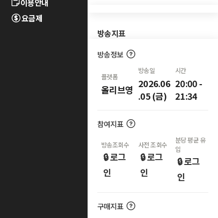
이용안내
요금제
방송지표
방송정보
방송일
시간
플랫폼
2026.06
20:00 -
올리브영
.05 (금)
21:34
참여지표
분당 평균 유
방송조회수
사전 조회수
입
🔒 로그
🔒 로그
🔒 로그
인
인
인
구매지표