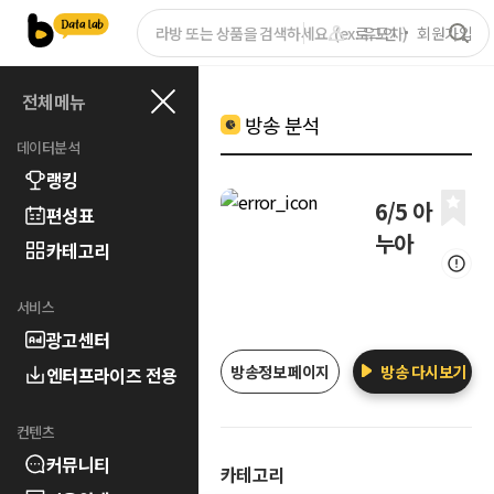
로그인
회원가입
전체메뉴
방송 분석
데이터분석
랭킹
6/5 아
편성표
누아
카테고리
서비스
광고센터
방송정보 페이지
방송 다시보기
엔터프라이즈 전용
컨텐츠
커뮤니티
카테고리