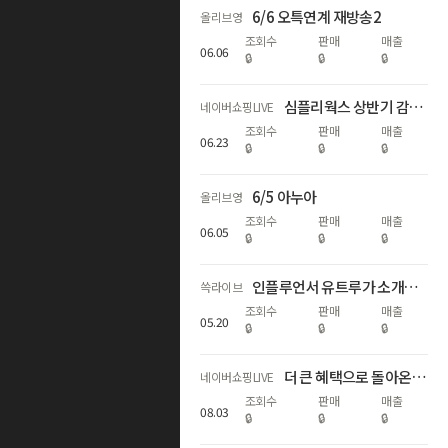
6/6 오특연계 재방송2
올리브영
조회수
판매
매출
06
.
06
🔒
🔒
🔒
심플리웍스 상반기 감사제 빅세일⭐️ 베스트템 반값 특가+굿유자밤 론칭🍋
네이버쇼핑LIVE
조회수
판매
매출
06
.
23
🔒
🔒
🔒
6/5 아누아
올리브영
조회수
판매
매출
06
.
05
🔒
🔒
🔒
인플루언서 유트루가 소개하는 에스티로더 NEW더블웨어 파운데이션! 스테디셀러 갈색병까지! 역대급 최저가로 소개합니다!
쓱라이브
조회수
판매
매출
05
.
20
🔒
🔒
🔒
더 큰 혜택으로 돌아온 르누베르 X 아랑, 최대 58% 할인
네이버쇼핑LIVE
조회수
판매
매출
08
.
03
🔒
🔒
🔒