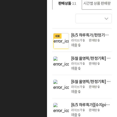
판매상품
11
시간별 상품 판매량
[6/5 하루특가/한정기획] 아누아 피디알엔 히알루론산 캡슐 100 세럼 30ml 더블기획 (+피디알엔 마스크 1매)
대표
라이브가
🔒
판매량
🔒
매출
🔒
[6월 올영픽/한정기획] 아누아 피디알엔 히알루론산 수분 캡슐 미스트 100ml 2입 기획
라이브가
🔒
판매량
🔒
매출
🔒
[6월 올영픽/한정기획] 아누아 피디알엔 히알루론산 100 수분 크림 60ml 2입 기획 (+피디알엔 토너 40ml)
라이브가
🔒
판매량
🔒
매출
🔒
[6/5 하루특가][수지pick/단독기획] 아누아 데일리케어 마스크팩 5매 기획 8종(+1매 or +2매 추가 증정)
라이브가
🔒
판매량
🔒
매출
🔒