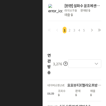
[완판] 설화수 윤조에센스 6세대 120ml 대용량
라이브가
🔒
판매량
🔒
매출
🔒
1
2
3
4
5
연
관
3,276
방
송
호호뷰티X멜라오프밤 50% 단독 LIVE
네이버쇼핑LIVE
조회수
판매
매출
06
.
09
🔒
🔒
🔒