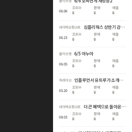
6/6 오특연계 재방송2
올리브영
조회수
판매
매출
06
.
06
🔒
🔒
🔒
심플리웍스 상반기 감사제 빅세일⭐️ 베스트템 반값 특가+굿유자밤 론칭🍋
네이버쇼핑LIVE
조회수
판매
매출
06
.
23
🔒
🔒
🔒
6/5 아누아
올리브영
조회수
판매
매출
06
.
05
🔒
🔒
🔒
인플루언서 유트루가 소개하는 에스티로더 NEW더블웨어 파운데이션! 스테디셀러 갈색병까지! 역대급 최저가로 소개합니다!
쓱라이브
조회수
판매
매출
05
.
20
🔒
🔒
🔒
더 큰 혜택으로 돌아온 르누베르 X 아랑, 최대 58% 할인
네이버쇼핑LIVE
조회수
판매
매출
08
.
03
🔒
🔒
🔒