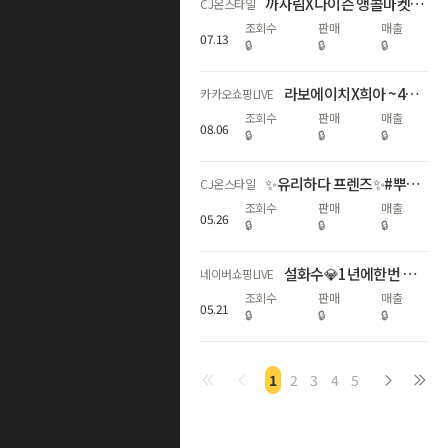
까사림X다이슨 앵콜마켓🤍 에어랩 코안다 2X 특가+트래블 파우치 증정!
CJ온스타일
조회수
판매
매출
07
.
13
🔒
🔒
🔒
라보에이치X희아 ~46% 무더위 두피 쿨링 케어!
카카오쇼핑LIVE
조회수
판매
매출
08
.
06
🔒
🔒
🔒
✨유리하다 프렌즈✨#뿌리는 조명미스트! 동국제약 역작 CJ 최초론칭!
CJ온스타일
조회수
판매
매출
05
.
26
🔒
🔒
🔒
설화수💎1년에한번 메가슈뷰위 최대혜택+Npay최대6%적립+한정판!
네이버쇼핑LIVE
조회수
판매
매출
05
.
21
🔒
🔒
🔒
1
2
3
4
5