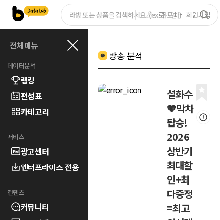
로그인
회원가입
전체메뉴
방송 분석
데이터분석
랭킹
설화수
편성표
🧡막차
카테고리
탑승!
2026
서비스
상반기
광고센터
최대할
엔터프라이즈 전용
인+최
다증정
컨텐츠
커뮤니티
=최고