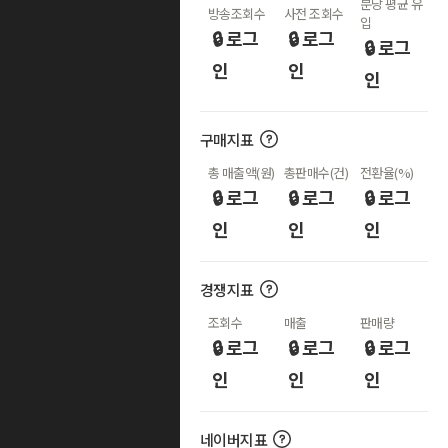
분당 평균 유
방송조회수
사전 조회수
입
🔒 로그
🔒 로그
🔒 로그
인
인
인
구매지표
총 매출액(원)
총판매수(건)
전환율(%)
🔒 로그
🔒 로그
🔒 로그
인
인
인
경쟁지표
조회수
매출
판매량
🔒 로그
🔒 로그
🔒 로그
인
인
인
네이버지표