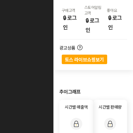
스토어알림
구매고객
좋아요
고객
🔒 로그
🔒 로그
🔒 로그
인
인
인
광고상품
토스 라이브쇼핑보기
추이그래프
시간별 매출액
시간별 판매량