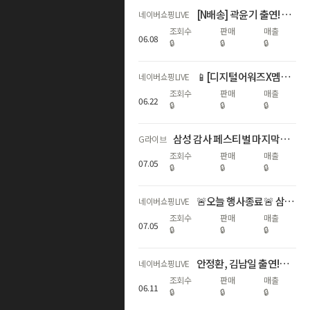
[N배송] 곽윤기 출연! S26 서클투서치🔎추가적립3%+N포인트추가증정
네이버쇼핑LIVE
조회수
판매
매출
06
.
08
🔒
🔒
🔒
📱[디지털어워즈X멤버십데이]갤럭시자급제 쇼마젠시 역대급 추가적립 라이브
네이버쇼핑LIVE
조회수
판매
매출
06
.
22
🔒
🔒
🔒
삼성 감사 페스티벌 마지막날⏰갤럭시 다품목 역대급 혜택
G라이브
조회수
판매
매출
07
.
05
🔒
🔒
🔒
🚨오늘 행사종료🚨 삼성 갤럭시 디지털 온누리상품권 20% 라스트 찬스
네이버쇼핑LIVE
조회수
판매
매출
07
.
05
🔒
🔒
🔒
안정환, 김남일 출연!갤럭시 S26 국민과 함께, 삼성전자 감사 페스티벌
네이버쇼핑LIVE
조회수
판매
매출
06
.
11
🔒
🔒
🔒