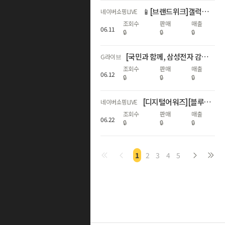
📱[브랜드위크]갤럭시 자급제 전모델 쇼마젠시 추가적립 라이브📱
네이버쇼핑LIVE
조회수
판매
매출
06
.
11
🔒
🔒
🔒
[국민과 함께, 삼성전자 감사 페스티벌] 갤럭시다품목
G라이브
조회수
판매
매출
06
.
12
🔒
🔒
🔒
[디지털어워즈][블루밍] 🎉갤럭시 S26 시리즈 자급제폰 라이브🎉
네이버쇼핑LIVE
조회수
판매
매출
06
.
22
🔒
🔒
🔒
1
2
3
4
5