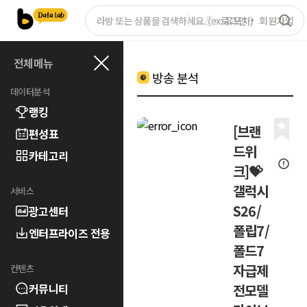
로그인
회원가입
전체메뉴
방송 분석
데이터분석
랭킹
[브랜
편성표
드위
카테고리
크]💝
갤럭시
서비스
S26/
광고센터
폴립7/
엔터프라이즈 전용
폴드7
자급제
컨텐츠
커뮤니티
전모델