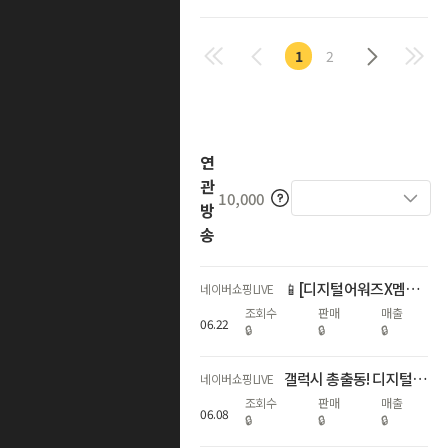
1
2
연
관
10,000
방
송
📱[디지털어워즈X멤버십데이]갤럭시자급제 쇼마젠시 역대급 추가적립 라이브
네이버쇼핑LIVE
조회수
판매
매출
06
.
22
🔒
🔒
🔒
갤럭시 총출동! 디지털 온누리상품권 20%+라이브3%적립+구매인증💙
네이버쇼핑LIVE
조회수
판매
매출
06
.
08
🔒
🔒
🔒