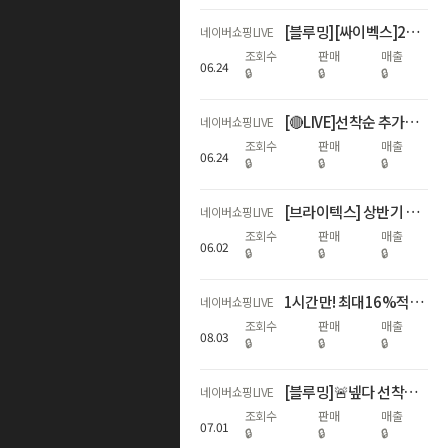
[블루밍][싸이벡스]26년 ADAC 1위! NEW 제로나Ti 론칭LIVE
네이버쇼핑LIVE
조회수
판매
매출
06
.
24
🔒
🔒
🔒
[🔴LIVE]선착순 추가할인+최대17%적립!역대급 하기스 브랜드데이🎈
네이버쇼핑LIVE
조회수
판매
매출
06
.
24
🔒
🔒
🔒
[브라이텍스] 상반기 결산, WINNERS FAIR
네이버쇼핑LIVE
조회수
판매
매출
06
.
02
🔒
🔒
🔒
1시간만! 최대16%적립🌊휴가지원 왔썸머🌊
네이버쇼핑LIVE
조회수
판매
매출
08
.
03
🔒
🔒
🔒
[블루밍]🚨넾다 선착순 추가할인+최대17%적립! 하기스 멤버십데이🌟
네이버쇼핑LIVE
조회수
판매
매출
07
.
01
🔒
🔒
🔒