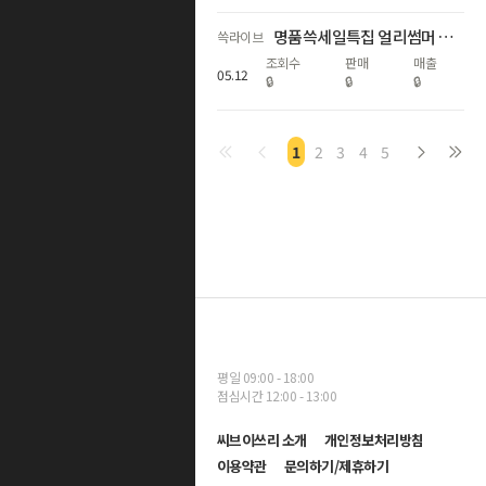
명품쓱세일특집 얼리썸머 럭셔리! 가니/끌로에/드래곤디퓨전 外 핫딜
쓱라이브
조회수
판매
매출
05
.
12
🔒
🔒
🔒
1
2
3
4
5
평일 09:00 - 18:00
점심시간 12:00 - 13:00
씨브이쓰리 소개
개인정보처리방침
이용약관
문의하기/제휴하기