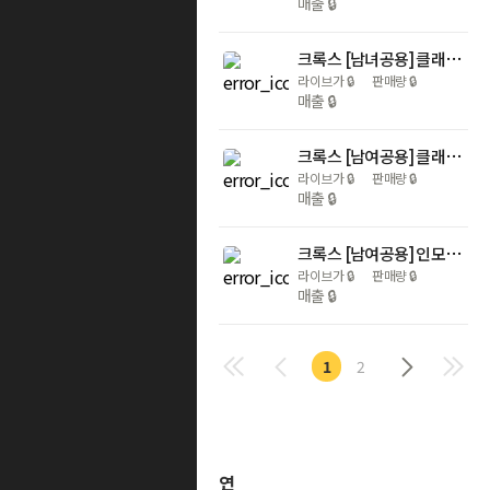
매출
🔒
크록스 [남녀공용] 클래식 터보 클로그 5종 211287-2Y2외 크록스 샌들 슬리퍼 지비츠 터보 백스트랩
라이브가
🔒
판매량
🔒
매출
🔒
크록스 [남여공용] 클래식 워터컬러 마블 클로그 211583-1WZ 크록스 샌들 슬리퍼 지비츠 데일리 그레이
라이브가
🔒
판매량
🔒
매출
🔒
크록스 [남여공용] 인모션 클로그 209964-100 크록스 샌들 슬리퍼 지비츠 데일리 클래식 플랫폼 화이트
라이브가
🔒
판매량
🔒
매출
🔒
1
2
연