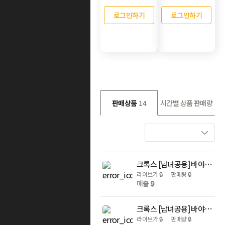
로그인하기
로그인하기
판매상품
14
시간별 상품 판매량
크록스 [남녀공용] 바야밴드 클로그 3종 205089-066외 크록스 샌들 슬리퍼 지비츠 클래식 바야밴드
라이브가
🔒
판매량
🔒
매출
🔒
크록스 [남녀공용] 바야 클로그 2종 10126-001외 크록스 샌들 슬리퍼 지비츠 슬라이드 클래식
라이브가
🔒
판매량
🔒