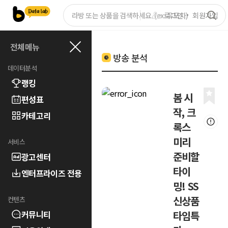
로그인
회원가입
전체메뉴
방송 분석
데이터분석
랭킹
봄 시
편성표
작, 크
카테고리
록스
미리
서비스
준비할
광고센터
타이
엔터프라이즈 전용
밍! SS
신상품
컨텐츠
커뮤니티
타임특