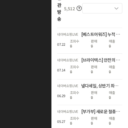
관
5,512
방
송
[베스트어워즈] 누적 600회 수상 기념 하반기 첫 최대 혜택 LIVE
네이버쇼핑LIVE
조회수
판매
매출
07
.
22
🔒
🔒
🔒
[브라이텍스] 안전의 기준, 60주년 특집 쇼핑LIVE
네이버쇼핑LIVE
조회수
판매
매출
07
.
14
🔒
🔒
🔒
넾다세일, 상반기 최대혜택 라이브
네이버쇼핑LIVE
조회수
판매
매출
06
.
29
🔒
🔒
🔒
[부가부] 새로운 절충형 스트롤러 런칭 라이브
네이버쇼핑LIVE
조회수
판매
매출
05
.
27
🔒
🔒
🔒