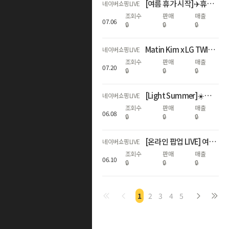
[여름 휴가 시작]✈️휴가 짐은 이걸로 끝! 🧳코르딕스 캐리어
네이버쇼핑LIVE
조회수
판매
매출
07
.
06
🔒
🔒
🔒
Matin Kim x LG TWINS 콜라보 라이브
네이버쇼핑LIVE
조회수
판매
매출
07
.
20
🔒
🔒
🔒
[Light Summer]☀️가벼운 여름여행 시작⛱️코르딕스 캐리어
네이버쇼핑LIVE
조회수
판매
매출
06
.
08
🔒
🔒
🔒
[온라인 팝업 LIVE] 여름에도 쾌적하고 편안한 르무통 하루 혜택!
네이버쇼핑LIVE
조회수
판매
매출
06
.
10
🔒
🔒
🔒
1
2
3
4
5