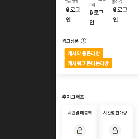
구매고객
좋아요
고객
🔒 로그
🔒 로그
🔒 로그
인
인
인
광고상품
캐시닥 용돈라방
캐시워크 돈버는라방
추이그래프
시간별 매출액
시간별 판매량