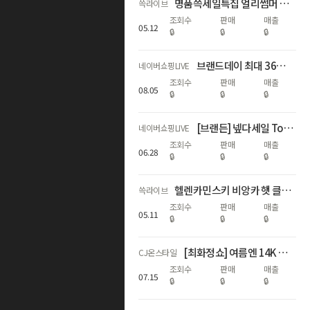
명품쓱세일특집 얼리썸머 럭셔리! 가니/끌로에/드래곤디퓨전 外 핫딜
쓱라이브
조회수
판매
매출
05
.
12
🔒
🔒
🔒
브랜드데이 최대 36% 할인 + 추첨 혜택까지
네이버쇼핑LIVE
조회수
판매
매출
08
.
05
🔒
🔒
🔒
[브랜든] 넾다세일 Top&Best 브랜드데이 단독 65% 할인 혜택
네이버쇼핑LIVE
조회수
판매
매출
06
.
28
🔒
🔒
🔒
헬렌카민스키 비앙카 햇 클립 기획세트 선런칭🎁
쓱라이브
조회수
판매
매출
05
.
11
🔒
🔒
🔒
[최화정쇼] 여름엔 14K 랩다이아💎! 어니스트서울 특별LIVE🩵
CJ온스타일
조회수
판매
매출
07
.
15
🔒
🔒
🔒