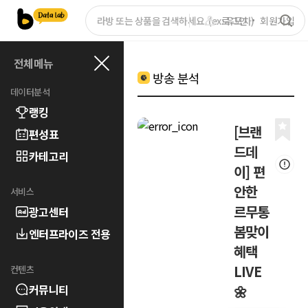
로그인
회원가입
전체메뉴
방송 분석
데이터분석
랭킹
[브랜
편성표
드데
카테고리
이] 편
안한
서비스
르무통
광고센터
봄맞이
엔터프라이즈 전용
혜택
LIVE
컨텐츠
커뮤니티
🌼