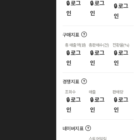
🔒 로그
🔒 로그
🔒 로그
인
인
인
구매지표
총 매출액(원)
총판매수(건)
전환율(%)
🔒 로그
🔒 로그
🔒 로그
인
인
인
경쟁지표
조회수
매출
판매량
🔒 로그
🔒 로그
🔒 로그
인
인
인
네이버지표
스토어알림