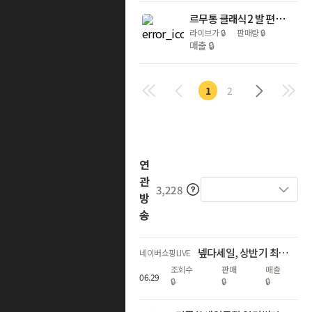
르무통 클래식2 발 편한 메리노울 운동화
라이브가
🔒
판매량
🔒
매출
🔒
1
2
연
관
3,228
방
송
넾다세일, 상반기 최대혜택 라이브
네이버쇼핑LIVE
조회수
판매
매출
06
.
29
🔒
🔒
🔒