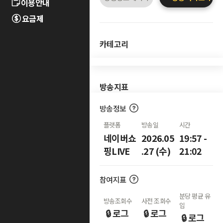
이용안내
요금제
카테고리
방송지표
방송정보
플랫폼
방송일
시간
네이버쇼
2026.05
19:57 -
핑LIVE
.27 (수)
21:02
참여지표
분당 평균 유
방송조회수
사전 조회수
입
🔒 로그
🔒 로그
🔒 로그