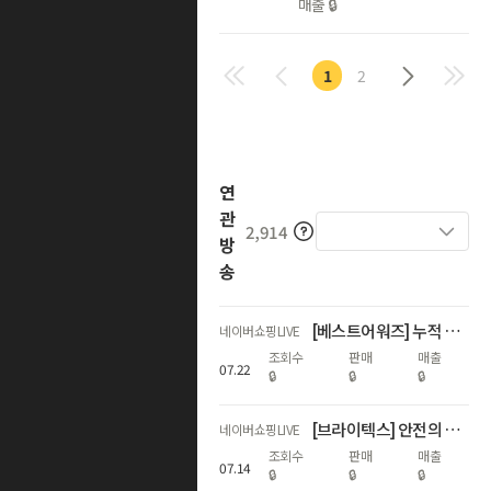
매출
🔒
1
2
연
관
2,914
방
송
[베스트어워즈] 누적 600회 수상 기념 하반기 첫 최대 혜택 LIVE
네이버쇼핑LIVE
조회수
판매
매출
07
.
22
🔒
🔒
🔒
[브라이텍스] 안전의 기준, 60주년 특집 쇼핑LIVE
네이버쇼핑LIVE
조회수
판매
매출
07
.
14
🔒
🔒
🔒