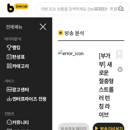
로그인
회원가입
전체메뉴
방송 분석
데이터분석
랭킹
[부가
편성표
부] 새
카테고리
로운
절충형
서비스
스트롤
광고센터
러 런
엔터프라이즈 전용
칭 라
이브
컨텐츠
커뮤니티
방송정보 페이지
방송 다시보기