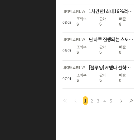
1시간만! 최대16%적립🌊휴가지원 왔썸머🌊
네이버쇼핑LIVE
조회수
판매
매출
08
.
03
🔒
🔒
🔒
단 하루 진행되는 스토케 네이버 단독 신제품 라이브 혜택 최대 11%!
네이버쇼핑LIVE
조회수
판매
매출
05
.
07
🔒
🔒
🔒
[블루밍]🚨넾다 선착순 추가할인+최대17%적립! 하기스 멤버십데이🌟
네이버쇼핑LIVE
조회수
판매
매출
07
.
01
🔒
🔒
🔒
1
2
3
4
5