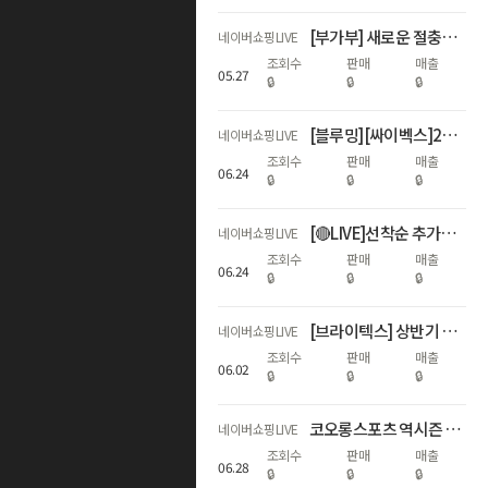
[부가부] 새로운 절충형 스트롤러 런칭 라이브
네이버쇼핑LIVE
조회수
판매
매출
05
.
27
🔒
🔒
🔒
[블루밍][싸이벡스]26년 ADAC 1위! NEW 제로나Ti 론칭LIVE
네이버쇼핑LIVE
조회수
판매
매출
06
.
24
🔒
🔒
🔒
[🔴LIVE]선착순 추가할인+최대17%적립!역대급 하기스 브랜드데이🎈
네이버쇼핑LIVE
조회수
판매
매출
06
.
24
🔒
🔒
🔒
[브라이텍스] 상반기 결산, WINNERS FAIR
네이버쇼핑LIVE
조회수
판매
매출
06
.
02
🔒
🔒
🔒
코오롱스포츠 역시즌 안타티카 & 신상 데이팩 라이브
네이버쇼핑LIVE
조회수
판매
매출
06
.
28
🔒
🔒
🔒