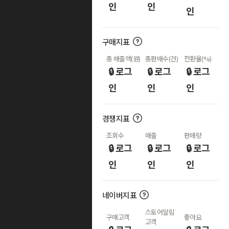
인
인
인
구매지표
총 매출액(원)
총판매수(건)
전환율(%)
🔒 로그
🔒 로그
🔒 로그
인
인
인
경쟁지표
조회수
매출
판매량
🔒 로그
🔒 로그
🔒 로그
인
인
인
네이버지표
스토어알림
구매고객
좋아요
고객