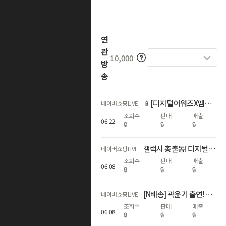
연
관
10,000
방
송
📱[디지털어워즈X멤버십데이]갤럭시자급제 쇼마젠시 역대급 추가적립 라이브
네이버쇼핑LIVE
조회수
판매
매출
06
.
22
🔒
🔒
🔒
갤럭시 총출동! 디지털 온누리상품권 20%+라이브3%적립+구매인증💙
네이버쇼핑LIVE
조회수
판매
매출
06
.
08
🔒
🔒
🔒
[N배송] 곽윤기 출연! S26 서클투서치🔎추가적립3%+N포인트추가증정
네이버쇼핑LIVE
조회수
판매
매출
06
.
08
🔒
🔒
🔒