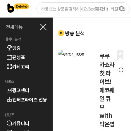
로그인
회원가입
전체메뉴
방송 분석
데이터분석
랭킹
쿠쿠
편성표
카쇼라
카테고리
첫 라
이브!
서비스
에코웨
광고센터
일 큐
엔터프라이즈 전용
브
with
컨텐츠
커뮤니티
박은영