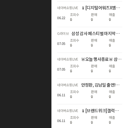
📱[디지털어워즈X멤버십데이]갤럭시자급제 쇼마젠시 역대급 추가적립 라이브
네이버쇼핑LIVE
조회수
판매
매출
06
.
22
🔒
🔒
🔒
삼성 감사 페스티벌 마지막날⏰갤럭시 다품목 역대급 혜택
G라이브
조회수
판매
매출
07
.
05
🔒
🔒
🔒
🚨오늘 행사종료🚨 삼성 갤럭시 디지털 온누리상품권 20% 라스트 찬스
네이버쇼핑LIVE
조회수
판매
매출
07
.
05
🔒
🔒
🔒
안정환, 김남일 출연!갤럭시 S26 국민과 함께, 삼성전자 감사 페스티벌
네이버쇼핑LIVE
조회수
판매
매출
06
.
11
🔒
🔒
🔒
📱[브랜드위크]갤럭시 자급제 전모델 쇼마젠시 추가적립 라이브📱
네이버쇼핑LIVE
조회수
판매
매출
06
.
11
🔒
🔒
🔒