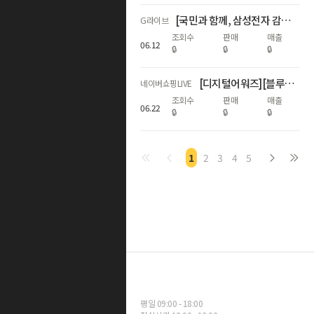
[국민과 함께, 삼성전자 감사 페스티벌] 갤럭시다품목
G라이브
조회수
판매
매출
06
.
12
🔒
🔒
🔒
[디지털어워즈][블루밍] 🎉갤럭시 S26 시리즈 자급제폰 라이브🎉
네이버쇼핑LIVE
조회수
판매
매출
06
.
22
🔒
🔒
🔒
1
2
3
4
5
평일 09:00 - 18:00