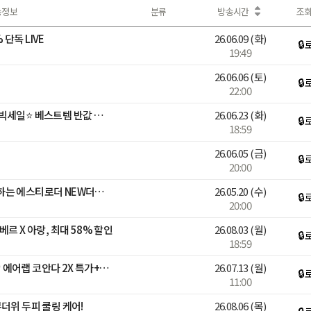
송정보
분류
방송시간
조
단독 LIVE
26.06.09
(화)
🔒
19:49
26.06.06
(토)
🔒
22:00
심플리웍스 상반기 감사제 빅세일⭐️ 베스트템 반값 특가+굿유자밤 론칭🍋
26.06.23
(화)
🔒
18:59
26.06.05
(금)
🔒
20:00
인플루언서 유트루가 소개하는 에스티로더 NEW더블웨어 파운데이션! 스테디셀러 갈색병까지! 역대급 최저가로 소개합니다!
26.05.20
(수)
🔒
20:00
르 X 아랑, 최대 58% 할인
26.08.03
(월)
🔒
18:59
까사림X다이슨 앵콜마켓🤍 에어랩 코안다 2X 특가+트래블 파우치 증정!
26.07.13
(월)
🔒
11:00
더위 두피 쿨링 케어!
26.08.06
(목)