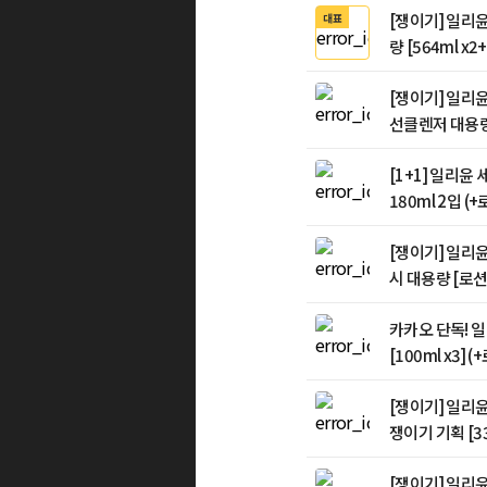
[쟁이기] 일리
대표
량 [564ml x2+
션 증정)
[쟁이기] 일리
선클렌저 대용량(
렌저 200mlx
[1+1] 일리윤
180ml 2입 
정)
[쟁이기] 일리
시 대용량 [로션 
x2] (+키트+
카카오 단독! 
[100ml x3]
30ml+핸드크림
[쟁이기] 일리
쟁이기 기획 [33
증정)
[쟁이기] 일리