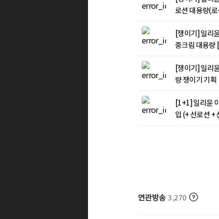
로션 대용량(로션
180mlx 3) 
[쟁이기] 일리
중크림 대용량 [
200ml x3] 
[쟁이기] 일리
량 쟁이기 기획 [5
션 + 선로션 증
[1+1] 일리윤 
입 (+ 선로션 
연관방송
3,270