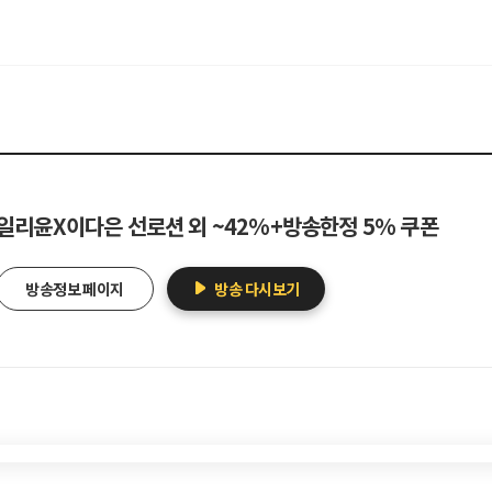
일리윤X이다은 선로션 외 ~42%+방송한정 5% 쿠폰
방송정보 페이지
방송 다시보기