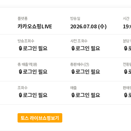
플랫폼
방송일
시간
카카오쇼핑LIVE
2026.07.08 (수)
19:
방송조회수
사전 조회수
분당 
🔒 로그인
필요
🔒 로그인
필요
🔒
총 매출액(원)
총판매수(건)
전환율
🔒 로그인
필요
🔒 로그인
필요
🔒
조회수
매출
판매
🔒 로그인
필요
🔒 로그인
필요
🔒
토스 라이브쇼핑보기