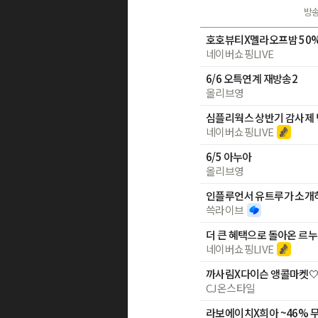
방
호호뷰티X멜라오프밤 50% 
네이버쇼핑LIVE
6/6 오특연계 재방송2
올리브영
네이버쇼핑LIVE
6/5 아누아
올리브영
쓱라이브
더 큰 혜택으로 돌아온 르누베
네이버쇼핑LIVE
CJ온스타일
라보에이치X희아 ~46% 무