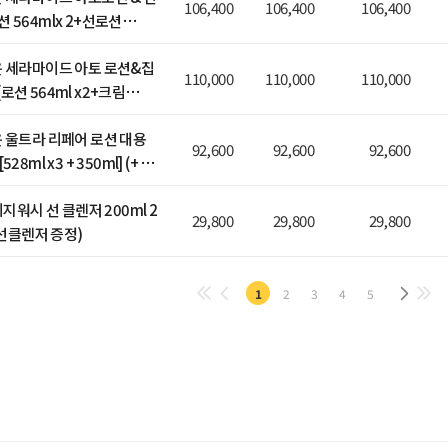
106,400
106,400
106,400
 564mlx 2+선로션
(+키트+선로션 증정)
윤 세라마이드 아토 로션&집
110,000
110,000
110,000
로션 564ml x2+크림
(+키트+선로션 증정)
윤 울트라 리페어 로션 대용
92,600
92,600
92,600
28ml x3 + 350ml] (+ 로
정)
이지워시 선 클렌저 200ml 2
29,800
29,800
29,800
+ 선클렌저 증정)
1
2
3
4
5