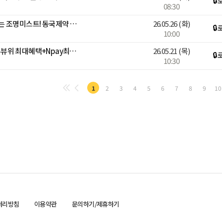
🔒
08:30
✨유리하다 프렌즈✨#뿌리는 조명미스트! 동국제약 역작 CJ 최초론칭!
26.05.26
(화)
🔒
10:00
설화수💎1년에한번 메가슈뷰위 최대혜택+Npay최대6%적립+한정판!
26.05.21
(목)
🔒
10:30
1
2
3
4
5
6
7
8
9
10
처리방침
이용약관
문의하기/제휴하기