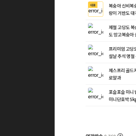
복숭아 신비복
대표
랑이 거반도 대
제철 고당도 복
도 망고복숭아 
프리미엄 고당
설날 추석 명절
제스프리 골드
로얄과
포슬포슬 미니 
미니단호박 5kg