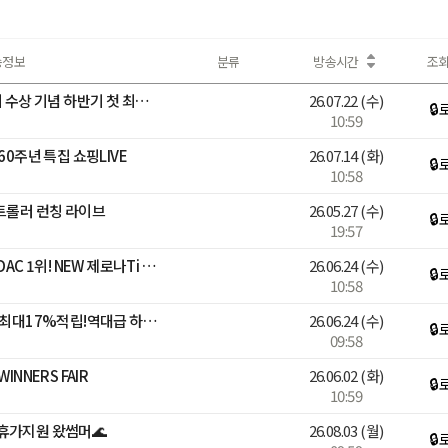
송정보
분류
방송시간
조
[베스트어워즈] 누적 600회 수상 기념 하반기 첫 최대 혜택 LIVE
26.07.22
(수)
🔒
10:59
60주년 특집 쇼핑LIVE
26.07.14
(화)
🔒
10:58
트롤러 런칭 라이브
26.05.27
(수)
🔒
19:57
[블루밍][싸이벡스]26년 ADAC 1위! NEW 제로나Ti 론칭LIVE
26.06.24
(수)
🔒
10:58
[🔴LIVE]선착순 추가할인+최대17%적립!역대급 하기스 브랜드데이🎈
26.06.24
(수)
🔒
09:58
INNERS FAIR
26.06.02
(화)
🔒
10:59
휴가지원 왔썸머🌊
26.08.03
(월)
🔒