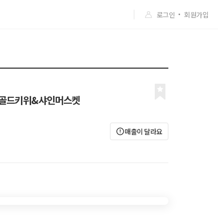
로그인
회원가입
&골드키위&샤인머스켓
매출이 달라요