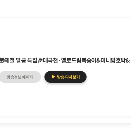
🎁제철 달콤 특집🎉대극천·옐로드림복숭아&미니밤호박
방송정보 페이지
방송 다시보기