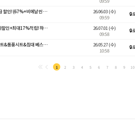
09:59
비에날씬 브랜드데이 역대급 할인! (67%+비에날씬 1개월 증정)
26.06.03
(수)
🔒
09:59
[블루밍]🚨넾다 선착순 추가할인+최대17%적립! 하기스 멤버십데이🌟
26.07.01
(수)
🔒
09:58
27일 자정까지 다이치 카시트&통풍시트&침대 베스트셀러 최대 58% 혜택
26.05.27
(수)
🔒
10:58
1
2
3
4
5
6
7
8
9
10