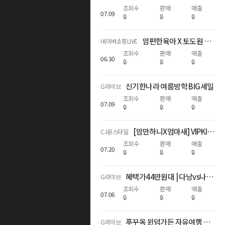
조회수
판매
매출
07
.
09
🔒
🔒
🔒
맘편한육아 X 토도원 첫방송‼️ 올인원 학습 패드 특가 할인✨
네이버쇼핑LIVE
조회수
판매
매출
06
.
30
🔒
🔒
🔒
신기한나라 여름방학 BIG세일
G라이브
조회수
판매
매출
07
.
09
🔒
🔒
🔒
[맘만하니X엄마새] VIPKIDS, 프리미엄 화상영어 핫딜 오픈!
CJ온스타일
조회수
판매
매출
07
.
20
🔒
🔒
🔒
혜택가44만원대 | 다낭vs나트랑 5성호텔 자유여행
G라이브
조회수
판매
매출
07
.
06
🔒
🔒
🔒
푸꾸옥 윈덤가든 자유여행 5일 #레체#룸UP#노쇼핑
G라이브