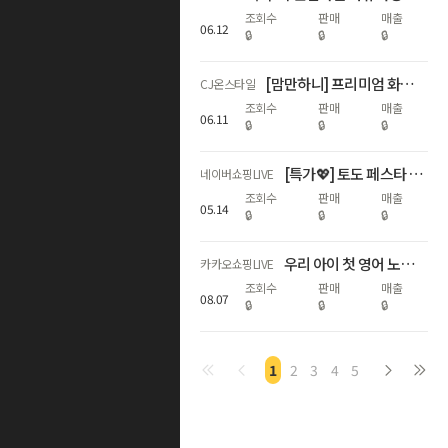
조회수
판매
매출
06
.
12
🔒
🔒
🔒
[맘만하니] 프리미엄 화상영어는 VIPKID, 론칭 맞이 역대 최저가!
CJ온스타일
조회수
판매
매출
06
.
11
🔒
🔒
🔒
[특가💖] 토도 페스타 LIVE (OOOO과 콜라보?!👀)
네이버쇼핑LIVE
조회수
판매
매출
05
.
14
🔒
🔒
🔒
우리 아이 첫 영어 노부영 베스트셀러 라이브 특가
카카오쇼핑LIVE
조회수
판매
매출
08
.
07
🔒
🔒
🔒
1
2
3
4
5