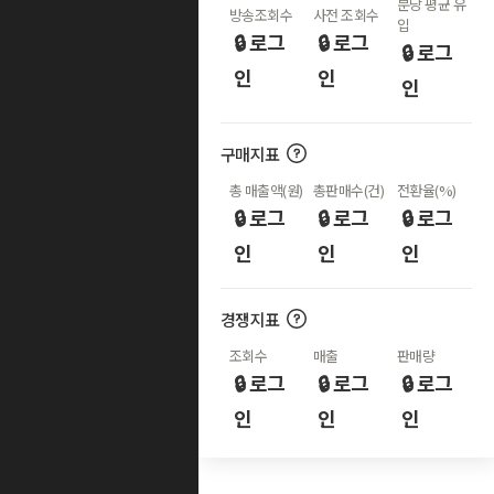
분당 평균 유
방송조회수
사전 조회수
입
🔒 로그
🔒 로그
🔒 로그
인
인
인
구매지표
총 매출액(원)
총판매수(건)
전환율(%)
🔒 로그
🔒 로그
🔒 로그
인
인
인
경쟁지표
조회수
매출
판매량
🔒 로그
🔒 로그
🔒 로그
인
인
인