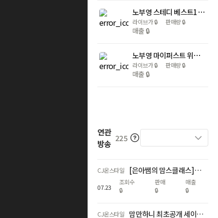
노부영 스테디 베스트15 (New)
라이브가
🔒
판매량
🔒
매출
🔒
노부영 마이퍼스트 위씽 6종 (송 CD포함)
라이브가
🔒
판매량
🔒
매출
🔒
연관
225
방송
[은아쌤의 맘스클래스] 깨봉수학🏆CJ론칭🔥단독 공구 최저가 보장😮
CJ온스타일
조회수
판매
매출
07
.
23
🔒
🔒
🔒
맘만하니 최초공개 세이펜 5세대 신상! 총 15만원 상당의 사은품까지
CJ온스타일