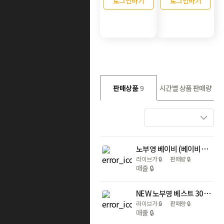
로그인하기
로그인하기
판매상품
9
시간별 상품 판매량
노부영 베이비 (베이비15+위씽+스팟+영상)
라이브가
🔒
판매량
🔒
매출
🔒
NEW 노부영 베스트 30 전권 세이펜 호환
라이브가
🔒
판매량
🔒
매출
🔒