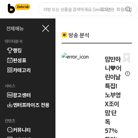
로그인
회원가입
전체메뉴
방송 분석
데이터분석
랭킹
맘만하
편성표
니💙어
카테고리
린이날
특집!
서비스
노부영
광고센터
X조이
엔터프라이즈 전용
맘 단
독
컨텐츠
커뮤니티
57%