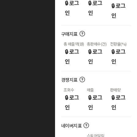
🔒 로그
🔒 로그
🔒 로그
인
인
인
구매지표
총 매출액(원)
총판매수(건)
전환율(%)
🔒 로그
🔒 로그
🔒 로그
인
인
인
경쟁지표
조회수
매출
판매량
🔒 로그
🔒 로그
🔒 로그
인
인
인
네이버지표
스토어알림