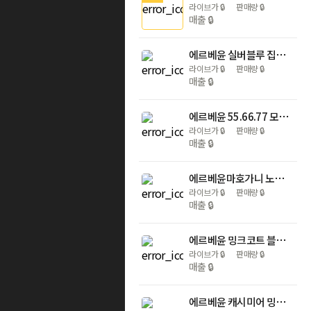
라이브가
🔒
판매량
🔒
매출
🔒
에르베윤 실버블루 집업 후드숏밍크코트 사가퍼 1등급 55-77사이즈
라이브가
🔒
판매량
🔒
매출
🔒
에르베윤 55.66.77 모피베스트 렉스 폭스베스트 밍크코트 밍크자켓
라이브가
🔒
판매량
🔒
매출
🔒
에르베윤마호가니 노카라 오버핏 프리사이즈 밍크코트 휘메일 후드숏밍크자켓 렛아웃 하프기장
라이브가
🔒
판매량
🔒
매출
🔒
에르베윤 밍크코트 블랙그라마 하이넥 가오리 프리사이즈 88 빅사이즈
라이브가
🔒
판매량
🔒
매출
🔒
에르베윤 캐시미어 밍크콤비 펄 실버블루 가오리 프리사이즈 빅사이즈