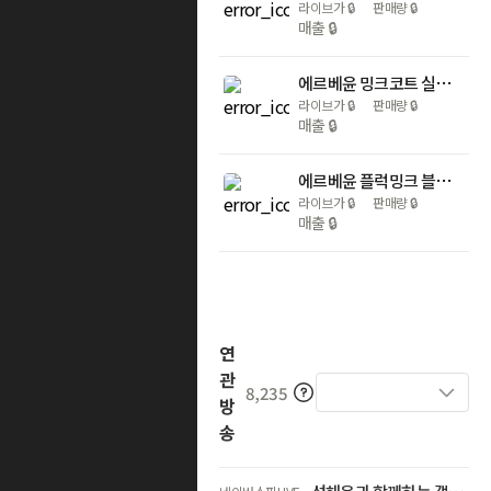
라이브가
🔒
판매량
🔒
매출
🔒
에르베윤 밍크코트 실버블루 50cm 후드숏자켓 66 77
라이브가
🔒
판매량
🔒
매출
🔒
에르베윤 플럭밍크 블랙 기본 후드 밍크코트 66 77 에르베모피
라이브가
🔒
판매량
🔒
매출
🔒
연
관
8,235
방
송