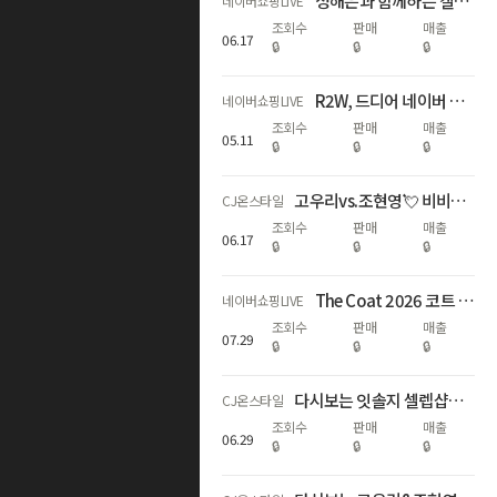
성해은과 함께하는 갤럭시 S26 서클 투 서치 X 노크잇
네이버쇼핑LIVE
조회수
판매
매출
06
.
17
🔒
🔒
🔒
R2W, 드디어 네이버 노크잇에서- 마튼·베른 컬렉션 단독 선공개!
네이버쇼핑LIVE
조회수
판매
매출
05
.
11
🔒
🔒
🔒
고우리vs.조현영💘 비비안 69주년 특집! 방송 중에만 1세트 더 증정
CJ온스타일
조회수
판매
매출
06
.
17
🔒
🔒
🔒
The Coat 2026 코트 프리오더 15% Off
네이버쇼핑LIVE
조회수
판매
매출
07
.
29
🔒
🔒
🔒
다시보는 잇솔지 셀렙샵에디션 26SS 방송 중 할인
CJ온스타일
조회수
판매
매출
06
.
29
🔒
🔒
🔒