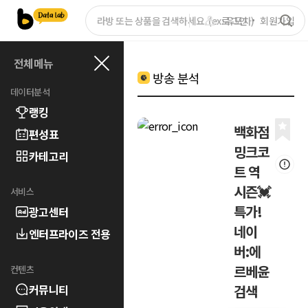
로그인
회원가입
전체메뉴
방송 분석
데이터분석
랭킹
백화점
편성표
밍크코
카테고리
트 역
시즌💓
서비스
특가!
광고센터
네이
엔터프라이즈 전용
버:에
르베윤
컨텐츠
커뮤니티
검색