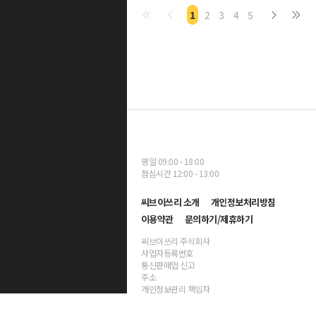
1
2
3
4
5
평일 09:00 - 18:00
점심시간 12:00 - 13:00
씨브이쓰리 소개
개인정보처리방침
이용약관
문의하기/제휴하기
씨브이쓰리 주식회사
사업자등록번호
통신판매업 신고
주소
개인정보관리 책임자
대표자명 양진호