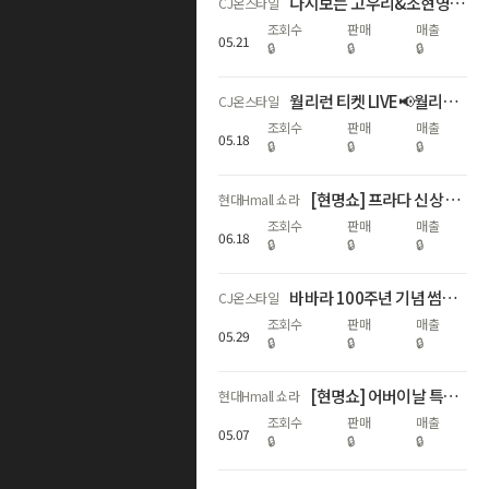
다시보는 고우리&조현영 발칙한 토크 슬로기vs.세컨스킨 당신의 선택은?!
CJ온스타일
조회수
판매
매출
05
.
21
🔒
🔒
🔒
월리런 티켓 LIVE📢월리의 여의도행 티켓을 사수하라🏃🏻‍♂
CJ온스타일
조회수
판매
매출
05
.
18
🔒
🔒
🔒
[현명쇼] 프라다 신상 호보백 20만▼
현대Hmall 쇼라
조회수
판매
매출
06
.
18
🔒
🔒
🔒
바바라 100주년 기념 썸머 노와이어 브라팬티 특가전💐단 하루 이 가격
CJ온스타일
조회수
판매
매출
05
.
29
🔒
🔒
🔒
[현명쇼] 어버이날 특집 페라가모 9만원대 마지막 수량
현대Hmall 쇼라
조회수
판매
매출
05
.
07
🔒
🔒
🔒