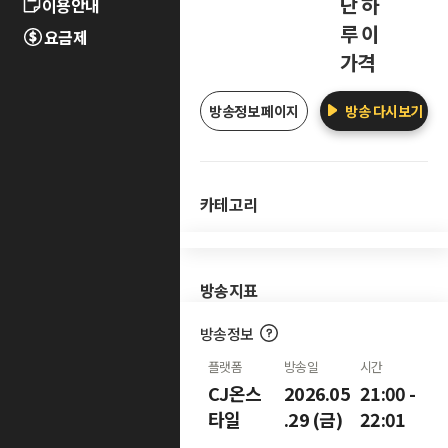
단 하
이용안내
루 이
요금제
가격
방송정보 페이지
방송 다시보기
카테고리
방송지표
방송정보
플랫폼
방송일
시간
CJ온스
2026.05
21:00 -
타일
.29 (금)
22:01