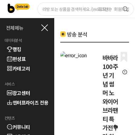
로그인
회원가입
전체메뉴
방송 분석
데이터분석
랭킹
바바라
편성표
100주
카테고리
년 기
념 썸
서비스
머 노
광고센터
와이어
엔터프라이즈 전용
브라팬
티 특
컨텐츠
커뮤니티
가전💐