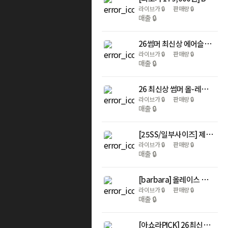
라이브가
🔒
판매량
🔒
매출
🔒
26썸머 최신상 에어슬림 올인원 바디수트 4종
라이브가
🔒
판매량
🔒
매출
🔒
26 최신상 썸머 올-레이스 브라렛 5세트 V28
라이브가
🔒
판매량
🔒
매출
🔒
[25SS/일부사이즈] 제로(ZERO) 누디패키지 8세트
라이브가
🔒
판매량
🔒
매출
🔒
[barbara] 올레이스 브라렛 5세트 V23 (노후크, 끈조절)
라이브가
🔒
판매량
🔒
매출
🔒
[아쇼라PICK] 26최신상 젤리브라 인견 쿨 브라팬티 후크형 4세트