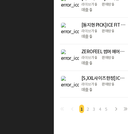
라이브가
🔒
판매량
🔒
매출
🔒
[동지현 PICK] ICE FIT 깃털 브라팬티 4세트(런닝형)
라이브가
🔒
판매량
🔒
매출
🔒
ZEROFEEL 썸머 에어핏 브라팬티 4세트
라이브가
🔒
판매량
🔒
매출
🔒
[S,XXL사이즈한정] ICE FIT 초경량 퓨징 브라팬티(런닝형) 4세트
라이브가
🔒
판매량
🔒
매출
🔒
1
2
3
4
5