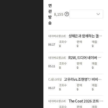
연
관
8,155
방
송
성해은과 함께하는 갤럭시 S26 서클 투 서치 X 노크잇
네이버쇼핑LIVE
조회수
판매
매출
06
.
17
🔒
🔒
🔒
R2W, 드디어 네이버 노크잇에서- 마튼·베른 컬렉션 단독 선공개!
네이버쇼핑LIVE
조회수
판매
매출
05
.
11
🔒
🔒
🔒
고우리vs.조현영💘 비비안 69주년 특집! 방송 중에만 1세트 더 증정
CJ온스타일
조회수
판매
매출
06
.
17
🔒
🔒
🔒
The Coat 2026 코트 프리오더 15% Off
네이버쇼핑LIVE
조회수
판매
매출