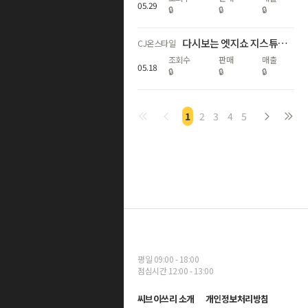
05
.
29
🔒
🔒
🔒
다시보는 엣지쇼 지스튜디오&애드아보아 26SS SALE
CJ온스타일
조회수
판매
매출
05
.
18
🔒
🔒
🔒
1
2
3
4
5
평일 09:00 - 18:00
점심시간 12:00 - 13:00
씨브이쓰리 소개
개인정보처리방침