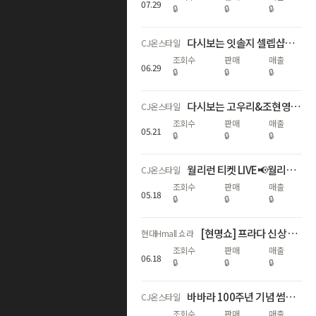
07
.
29
🔒
🔒
🔒
다시보는 잇솔지 셀렙샵에디션 26SS 방송 중 할인
CJ온스타일
조회수
판매
매출
06
.
29
🔒
🔒
🔒
다시보는 고우리&조현영 발칙한 토크 슬로기vs.세컨스킨 당신의 선택은?!
CJ온스타일
조회수
판매
매출
05
.
21
🔒
🔒
🔒
월리런 티켓 LIVE📢월리의 여의도행 티켓을 사수하라🏃🏻‍♂
CJ온스타일
조회수
판매
매출
05
.
18
🔒
🔒
🔒
[현명쇼] 프라다 신상 호보백 20만▼
현대Hmall 쇼라
조회수
판매
매출
06
.
18
🔒
🔒
🔒
바바라 100주년 기념 썸머 노와이어 브라팬티 특가전💐단 하루 이 가격
CJ온스타일
조회수
판매
매출