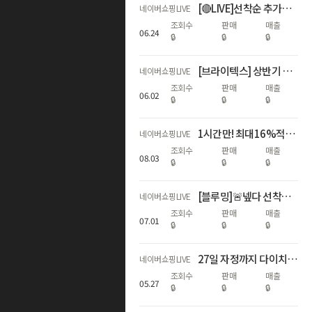
[🔴LIVE]선착순 추가할인+최대17%적립!역대급 하기스 브랜드데이🎈
네이버쇼핑LIVE
조회수
판매
매출
06
.
24
🔒
🔒
🔒
[브라이텍스] 상반기 결산, WINNERS FAIR
네이버쇼핑LIVE
조회수
판매
매출
06
.
02
🔒
🔒
🔒
1시간만! 최대16%적립🌊휴가지원 왔썸머🌊
네이버쇼핑LIVE
조회수
판매
매출
08
.
03
🔒
🔒
🔒
[블루밍]🚨넾다 선착순 추가할인+최대17%적립! 하기스 멤버십데이🌟
네이버쇼핑LIVE
조회수
판매
매출
07
.
01
🔒
🔒
🔒
27일 자정까지 다이치 카시트&통풍시트&침대 베스트셀러 최대 58% 혜택
네이버쇼핑LIVE
조회수
판매
매출
05
.
27
🔒
🔒
🔒