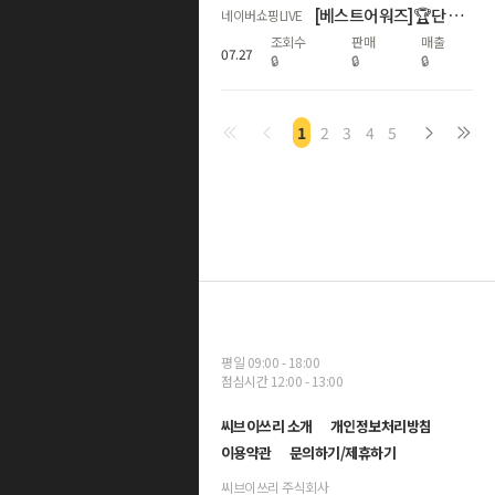
[베스트어워즈]🏆단 하루! N+멤버십 최대 21%적립🏅베스트 기저귀
네이버쇼핑LIVE
조회수
판매
매출
07
.
27
🔒
🔒
🔒
1
2
3
4
5
평일 09:00 - 18:00
점심시간 12:00 - 13:00
씨브이쓰리 소개
개인정보처리방침
이용약관
문의하기/제휴하기
씨브이쓰리 주식회사