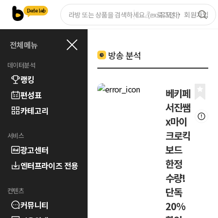
로그인
회원가입
전체메뉴
방송 분석
데이터분석
랭킹
베키페
편성표
서진쌤
카테고리
x마이
크로킥
서비스
보드
광고센터
한정
엔터프라이즈 전용
수량!
단독
컨텐츠
커뮤니티
20%