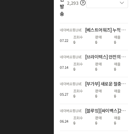
2,293
방
송
[베스트어워즈] 누적 600회 수상 기념 하반기 첫 최대 혜택 LIVE
네이버쇼핑LIVE
조회수
판매
매출
07
.
22
🔒
🔒
🔒
[브라이텍스] 안전의 기준, 60주년 특집 쇼핑LIVE
네이버쇼핑LIVE
조회수
판매
매출
07
.
14
🔒
🔒
🔒
[부가부] 새로운 절충형 스트롤러 런칭 라이브
네이버쇼핑LIVE
조회수
판매
매출
05
.
27
🔒
🔒
🔒
[블루밍][싸이벡스]26년 ADAC 1위! NEW 제로나Ti 론칭LIVE
네이버쇼핑LIVE
조회수
판매
매출
06
.
24
🔒
🔒
🔒