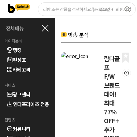
로그인
회원가입
전체메뉴
방송 분석
데이터분석
랭킹
람다골
편성표
프
카테고리
F/W
브랜드
서비스
데이!
광고센터
최대
엔터프라이즈 전용
77%
OFF+
컨텐츠
커뮤니티
추가