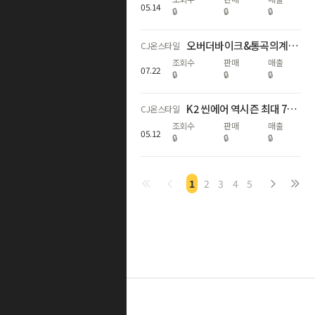
05
.
14
🔒
🔒
🔒
오버더바이크&통곡의계단 오직 방송에서만 역대급 할인가+사은품👀무이자18
CJ온스타일
조회수
판매
매출
07
.
22
🔒
🔒
🔒
K2 씬에어 역시즌 최대 72% 🔥구스 다운 10만원대
CJ온스타일
조회수
판매
매출
05
.
12
🔒
🔒
🔒
1
2
3
4
5