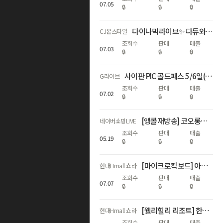
07
.
05
🔒
🔒
🔒
다이나믹라이브✨ 다듀와 함께하는 다이나믹딜 론칭쇼케이스🎉
CJ온스타일
조회수
판매
매출
07
.
03
🔒
🔒
🔒
사이판 PIC 골드패스 5/6일(객실UP+전일정호텔식)
G라이브
조회수
판매
매출
07
.
02
🔒
🔒
🔒
[앵콜재방송] 코오롱스포츠 역시즌 안타티카 라이브
네이버쇼핑LIVE
조회수
판매
매출
05
.
19
🔒
🔒
🔒
[마이크로킥보드] 아이들을 위한 최고의 선물🎁
현대Hmall 쇼라
조회수
판매
매출
07
.
07
🔒
🔒
🔒
[웰리힐리 리조트] 한시간 특별가
현대Hmall 쇼라
조회수
판매
매출