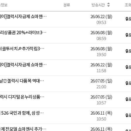
송정보
분류
방송시간
조
📱[디지털어워즈X멤버십데이]갤럭시자급제 쇼마젠시 역대급 추가적립 라이브
26.06.22
(월)
🔒
09:53
갤럭시 총출동! 디지털 온누리상품권 20%+라이브3%적립+구매인증💙
26.06.08
(월)
🔒
08:59
[N배송] 곽윤기 출연! S26 서클투서치🔎추가적립3%+N포인트추가증정
26.06.08
(월)
🔒
19:50
📱[디지털어워즈X멤버십데이]갤럭시자급제 쇼마젠시 역대급 추가적립 라이브
26.06.22
(월)
🔒
11:58
삼성 감사 페스티벌 마지막날⏰갤럭시 다품목 역대급 혜택
26.07.05
(일)
🔒
21:00
🚨오늘 행사종료🚨 삼성 갤럭시 디지털 온누리상품권 20% 라스트 찬스
26.07.05
(일)
🔒
10:57
안정환, 김남일 출연!갤럭시 S26 국민과 함께, 삼성전자 감사 페스티벌
26.06.11
(목)
🔒
10:50
📱[브랜드위크]갤럭시 자급제 전모델 쇼마젠시 추가적립 라이브📱
26.06.11
(목)