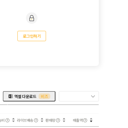
로그인하기
엑셀 다운로드
비즈
송비
라이브배송
판매량
매출액