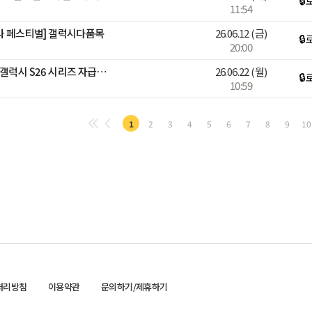
🔒
11:54
감사 페스티벌] 갤럭시다품목
26.06.12
(금)
🔒
20:00
[디지털어워즈][블루밍] 🎉갤럭시 S26 시리즈 자급제폰 라이브🎉
26.06.22
(월)
🔒
10:59
1
2
3
4
5
6
7
8
9
10
처리방침
이용약관
문의하기/제휴하기