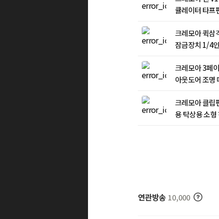
큘레이터 타프팬
저소음 선풍기
크레모아 퀵삼각
잠금장치 1/4
드
크레모아 3페이
아웃도어 조명 
업등 캠핑등
크레모아 클립팬
용 탁상용 소형
BLDC 저소음
연관방송
10,000