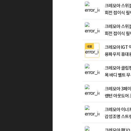
크레모아 스위블
회전 접이식 릴
도어 의자
크레모아 스위블
회전 접이식 릴
도어 의자
크레모아 IGT 
대표
용파우치 휴대
보조테이블 접
크레모아 클립팬
목 바디 벨트 
BLDC 저소음
크레모아 3페이스
랜턴 아웃도어 
등 작업등 캠핑등
크레모아 이너프
감성조명 스트링
크레모아 팬 V1