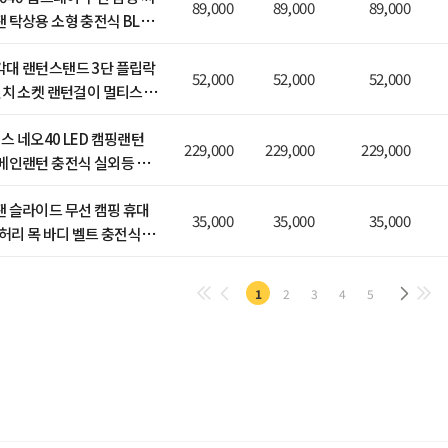
89,000
89,000
89,000
 탁상용 소형 충전식 BLDC
대 랜턴스탠드 3단 플립락
52,000
52,000
52,000
인치 소켓 랜턴걸이 멀티스탠
스 네오40 LED 캠핑랜턴
229,000
229,000
229,000
메인랜턴 충전식 실외등 작
 슬라이드 무선 캠핑 휴대
35,000
35,000
35,000
 허리 목 바디 벨트 충전식
 선풍기
1
2
3
4
5