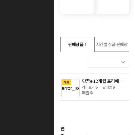
판매상품
1
시간별 상품 판매량
단꿈e 12개월 프리패스 강의+교재 마스터 패키지
대표
라이브가
🔒
판매량
🔒
매출
🔒
연