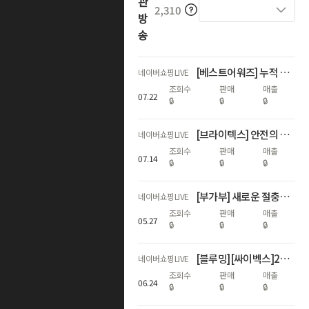
관
2,310
방
송
[베스트어워즈] 누적 600회 수상 기념 하반기 첫 최대 혜택 LIVE
네이버쇼핑LIVE
조회수
판매
매출
07
.
22
🔒
🔒
🔒
[브라이텍스] 안전의 기준, 60주년 특집 쇼핑LIVE
네이버쇼핑LIVE
조회수
판매
매출
07
.
14
🔒
🔒
🔒
[부가부] 새로운 절충형 스트롤러 런칭 라이브
네이버쇼핑LIVE
조회수
판매
매출
05
.
27
🔒
🔒
🔒
[블루밍][싸이벡스]26년 ADAC 1위! NEW 제로나Ti 론칭LIVE
네이버쇼핑LIVE
조회수
판매
매출
06
.
24
🔒
🔒
🔒