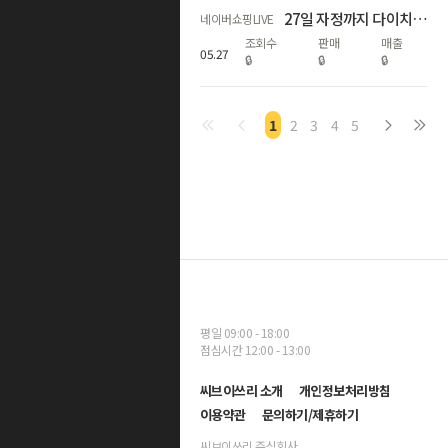
27일 자정까지 다이치 카시트&통풍시트&침대 베스트셀러 최대 58% 혜택
네이버쇼핑LIVE
조회수
판매
매출
05
.
27
🔒
🔒
🔒
1
2
3
4
5
평일 09:00 - 18:00
점심시간 12:00 - 13:00
씨브이쓰리 소개
개인정보처리방침
이용약관
문의하기/제휴하기
씨브이쓰리 주식회사