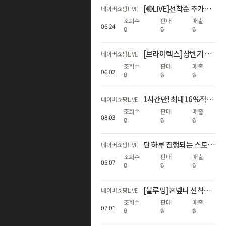
[🔴LIVE]선착순 추가할인+최대17%적립!역대급 하기스 브랜드데이🎈
네이버쇼핑LIVE
조회수
판매
매출
06
.
24
🔒
🔒
🔒
[브라이텍스] 상반기 결산, WINNERS FAIR
네이버쇼핑LIVE
조회수
판매
매출
06
.
02
🔒
🔒
🔒
1시간만! 최대16%적립🌊휴가지원 왔썸머🌊
네이버쇼핑LIVE
조회수
판매
매출
08
.
03
🔒
🔒
🔒
단 하루 진행되는 스토케 네이버 단독 신제품 라이브 혜택 최대 11%!
네이버쇼핑LIVE
조회수
판매
매출
05
.
07
🔒
🔒
🔒
[블루밍]🚨넾다 선착순 추가할인+최대17%적립! 하기스 멤버십데이🌟
네이버쇼핑LIVE
조회수
판매
매출
07
.
01
🔒
🔒
🔒