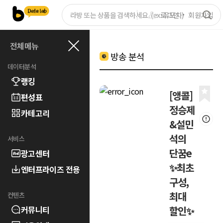
로그인
회원가입
전체메뉴
방송 분석
데이터분석
랭킹
[앵콜]
편성표
정승제
카테고리
&설민
석의
서비스
단꿈e
광고센터
✨최초
엔터프라이즈 전용
구성,
최대
컨텐츠
커뮤니티
할인✨