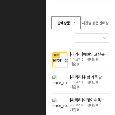
판매상품
12
시간별 상품 판매량
[라리리] 매일입고 싶은 취향대로 고르는 데일리 파자마 여름신상 잠옷 100종
대표
라이브가
🔒
판매량
🔒
매출
🔒
[라리리] 취향 가득 담아~ 여름 파자마까지 100종
라이브가
🔒
판매량
🔒
매출
🔒
[라리리] 여행이 더욱 편해지는 여행용품 특가 기획전
라이브가
🔒
판매량
🔒
매출
🔒