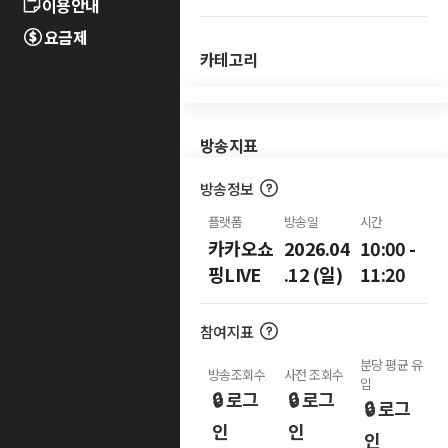
이용안내
요금제
카테고리
방송지표
방송정보
플랫폼
방송일
시간
카카오쇼
2026.04
10:00 -
핑LIVE
.12 (일)
11:20
참여지표
분당 평균 유
방송조회수
사전 조회수
입
🔒 로그
🔒 로그
🔒 로그
인
인
인