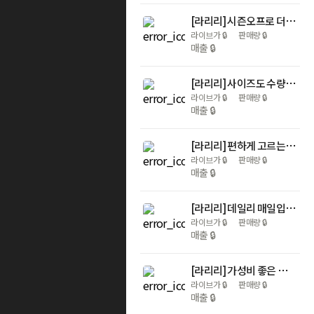
[라리리] 시즌오프로 더 가볍게! 혜택으로 채운 특가 잠옷!
라이브가
🔒
판매량
🔒
매출
🔒
[라리리] 사이즈도 수량도 넉넉하게 이너나시 10장세트!데일리 이너웨어
라이브가
🔒
판매량
🔒
매출
🔒
[라리리] 편하게 고르는 여름 덧신/양말 기획전
라이브가
🔒
판매량
🔒
매출
🔒
[라리리] 데일리 매일입는 여성팬티 세트 이너웨어 기획전
라이브가
🔒
판매량
🔒
매출
🔒
[라리리] 가성비 좋은 데용량 머리끈, 데일리 헤어악세 특가 기획전
라이브가
🔒
판매량
🔒
매출
🔒