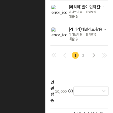
[라리리] 발이 먼저 편해지는 무소음 슬리퍼 데일리 실내화
라이브가
🔒
판매량
🔒
매출
🔒
[라리리]데일리로 활용도 높은 취향별 멀티 파우치&에코백 가방 기획전
라이브가
🔒
판매량
🔒
매출
🔒
1
2
연
관
10,000
방
송