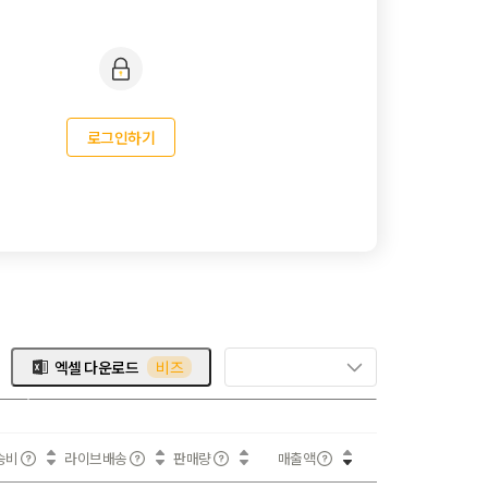
로그인하기
엑셀 다운로드
비즈
송비
라이브배송
판매량
매출액