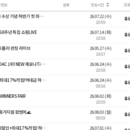
송정보
분류
방송시간
조
[베스트어워즈] 누적 600회 수상 기념 하반기 첫 최대 혜택 LIVE
26.07.22
(수)
🔒
10:59
60주년 특집 쇼핑LIVE
26.07.14
(화)
🔒
10:58
트롤러 런칭 라이브
26.05.27
(수)
🔒
19:57
[블루밍][싸이벡스]26년 ADAC 1위! NEW 제로나Ti 론칭LIVE
26.06.24
(수)
🔒
10:58
[🔴LIVE]선착순 추가할인+최대17%적립!역대급 하기스 브랜드데이🎈
26.06.24
(수)
🔒
09:58
INNERS FAIR
26.06.02
(화)
🔒
10:59
휴가지원 왔썸머🌊
26.08.03
(월)
🔒
09:59
[블루밍]🚨넾다 선착순 추가할인+최대17%적립! 하기스 멤버십데이🌟
26.07.01
(수)