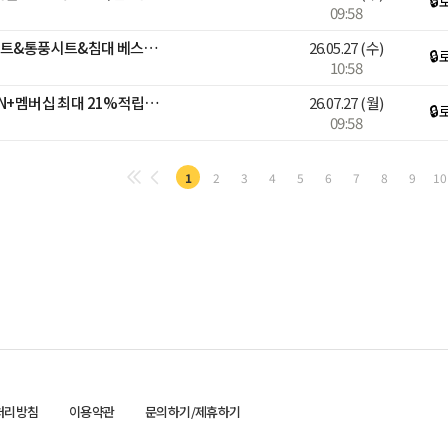
🔒
09:58
27일 자정까지 다이치 카시트&통풍시트&침대 베스트셀러 최대 58% 혜택
26.05.27
(수)
🔒
10:58
[베스트어워즈]🏆단 하루! N+멤버십 최대 21%적립🏅베스트 기저귀
26.07.27
(월)
🔒
09:58
1
2
3
4
5
6
7
8
9
10
처리방침
이용약관
문의하기/제휴하기