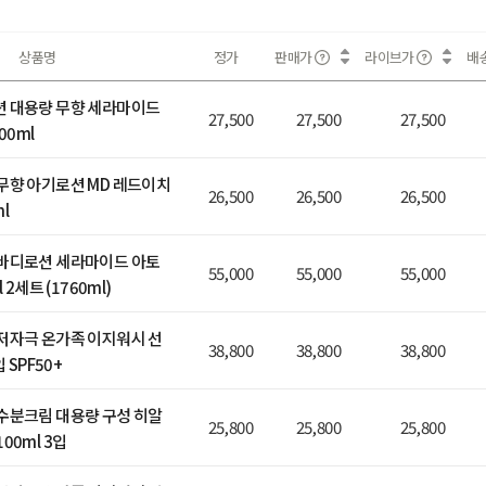
상품명
정가
판매가
라이브가
배
션 대용량 무향 세라마이드
27,500
27,500
27,500
00ml
무향 아기로션 MD 레드이치
26,500
26,500
26,500
l
 바디로션 세라마이드 아토
55,000
55,000
55,000
 2세트 (1760ml)
저자극 온가족 이지워시 선
38,800
38,800
38,800
 SPF50+
수분크림 대용량 구성 히알
25,800
25,800
25,800
00ml 3입