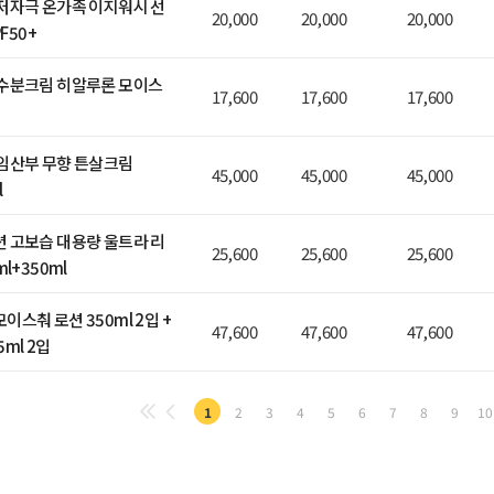
저자극 온가족 이지워시 선
20,000
20,000
20,000
PF50+
 수분크림 히알루론 모이스
17,600
17,600
17,600
임산부 무향 튼살크림
45,000
45,000
45,000
l
 고보습 대용량 울트라 리
25,600
25,600
25,600
l+350ml
스춰 로션 350ml 2입 +
47,600
47,600
47,600
ml 2입
1
2
3
4
5
6
7
8
9
10