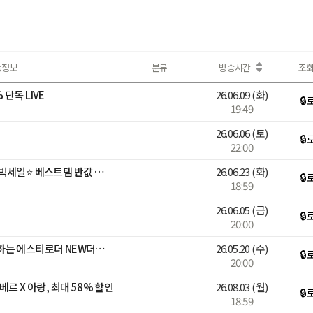
송정보
분류
방송시간
조
단독 LIVE
26.06.09
(화)
🔒
19:49
26.06.06
(토)
🔒
22:00
심플리웍스 상반기 감사제 빅세일⭐️ 베스트템 반값 특가+굿유자밤 론칭🍋
26.06.23
(화)
🔒
18:59
26.06.05
(금)
🔒
20:00
인플루언서 유트루가 소개하는 에스티로더 NEW더블웨어 파운데이션! 스테디셀러 갈색병까지! 역대급 최저가로 소개합니다!
26.05.20
(수)
🔒
20:00
르 X 아랑, 최대 58% 할인
26.08.03
(월)
🔒
18:59