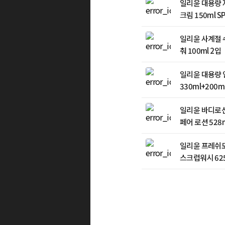
일리윤 대용량 
크림 150ml S
일리윤 사계절
춰 100ml 2입
일리윤 대용량 
330ml+200m
일리윤 바디로션
페어 로션 528m
일리윤 프레쉬모이
스크럽워시 625