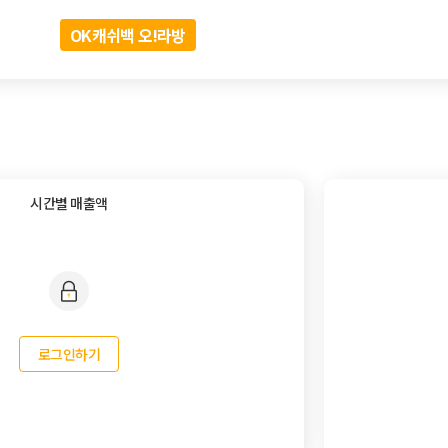
OK캐쉬백 오!라방
시간별 매출액
로그인하기