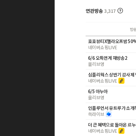
연관방송
3,317
방
호호뷰티X멜라오프밤 50% 
네이버쇼핑LIVE
6/6 오특연계 재방송2
올리브영
네이버쇼핑LIVE
6/5 아누아
올리브영
쓱라이브
더 큰 혜택으로 돌아온 르누베
네이버쇼핑LIVE