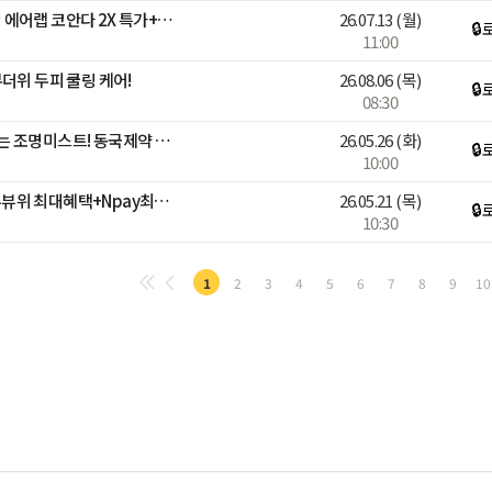
까사림X다이슨 앵콜마켓🤍 에어랩 코안다 2X 특가+트래블 파우치 증정!
26.07.13
(월)
🔒
11:00
더위 두피 쿨링 케어!
26.08.06
(목)
🔒
08:30
✨유리하다 프렌즈✨#뿌리는 조명미스트! 동국제약 역작 CJ 최초론칭!
26.05.26
(화)
🔒
10:00
설화수💎1년에한번 메가슈뷰위 최대혜택+Npay최대6%적립+한정판!
26.05.21
(목)
🔒
10:30
1
2
3
4
5
6
7
8
9
10