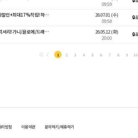
🔒
09:59
[블루밍]🚨넾다 선착순 추가할인+최대17%적립! 하기스 멤버십데이🌟
26.07.01
(수)
🔒
09:58
명품쓱세일특집 얼리썸머 럭셔리! 가니/끌로에/드래곤디퓨전 外 핫딜
26.05.12
(화)
🔒
20:00
1
2
3
4
5
6
7
8
9
10
처리방침
이용약관
문의하기/제휴하기