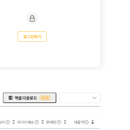
로그인하기
엑셀 다운로드
비즈
송비
라이브배송
판매량
매출액