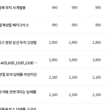
990
990
990
중목 무지 사계절용
990
990
990
 발목양말 페이크삭스
2,890
2,890
2,890
스 반장 삼선 무지 긴양말
3,890
3,890
3,890
,40D,80D,150D,230D 겨
착압
양말 유아 답례품 어린이선
2,180
2,180
2,180
아 아동 안벗겨지는 답례품
2,180
2,180
2,180
스 답례품 고급상