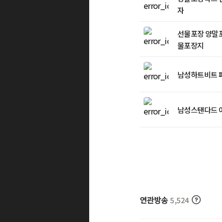
자
선물포장 양말
물포장지
남성하트비트 
연관방송
5,524