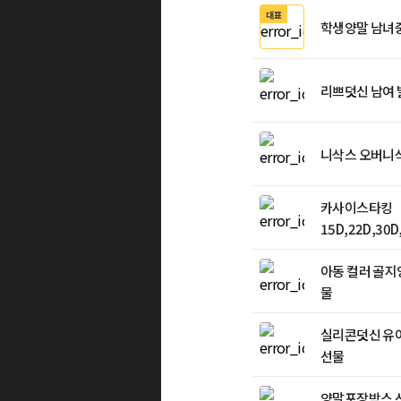
대표
학생양말 남녀
리쁘덧신 남여
니삭스 오버니삭
카사이스타킹
15D,22D,30D
울 기모스타킹 
아동 컬러 골지
물
실리콘덧신 유
선물
양말포장박스 선물용 박