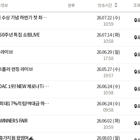
송정보
분류
방송시간
조
[베스트어워즈] 누적 600회 수상 기념 하반기 첫 최대 혜택 LIVE
26.07.22
(수)
🔒
10:59
60주년 특집 쇼핑LIVE
26.07.14
(화)
🔒
10:58
 라이브
26.06.29
(월)
🔒
17:58
트롤러 런칭 라이브
26.05.27
(수)
🔒
19:57
[블루밍][싸이벡스]26년 ADAC 1위! NEW 제로나Ti 론칭LIVE
26.06.24
(수)
🔒
10:58
[🔴LIVE]선착순 추가할인+최대17%적립!역대급 하기스 브랜드데이🎈
26.06.24
(수)
🔒
09:58
INNERS FAIR
26.06.02
(화)
🔒
10:59
휴가지원 왔썸머🌊
26.08.03
(월)