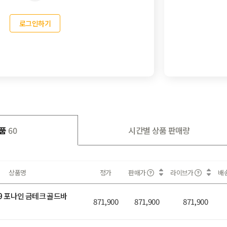
로그인하기
품
60
시간별 상품 판매량
상품명
정가
판매가
라이브가
배
9.9 포나인 금테크 골드바
871,900
871,900
871,900