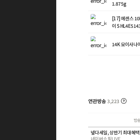
1.875g
[17] 에센스 
이 S HL4E51
14K 모이사나
연관방송
3,223
방
넾다세일, 상반기 최대혜택
네이버쇼핑LIVE