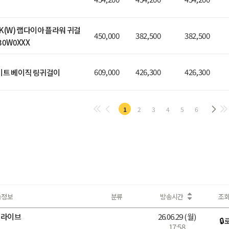
10K(W) 랩다이아 플라워 귀걸
450,000
382,500
382,500
430W0XXX
609,000
426,300
426,300
이트 베이직 링귀걸이
1
2
3
4
5
6
송정보
분류
방송시간
조
 라이브
26.06.29
(월)
🔒
17:58