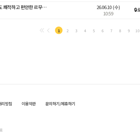
[온라인 팝업 LIVE] 여름에도 쾌적하고 편안한 르무통 하루 혜택!
26.06.10
(수)
🔒
10:59
1
2
3
4
5
6
7
8
9
10
처리방침
이용약관
문의하기/제휴하기
진호