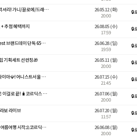
명품쓱세일특집 얼리썸머 럭셔리! 가니/끌로에/드래곤디퓨전 外 핫딜
26.05.12
(화)
🔒
20:00
 + 추첨 혜택까지
26.08.05
(수)
🔒
17:59
[브랜든] 넾다세일 Top&Best 브랜드데이 단독 65% 할인 혜택
26.06.28
(일)
🔒
19:59
립 기획세트 선런칭🎁
26.05.11
(월)
🔒
20:00
[최화정쇼] 여름엔 14K 랩다이아💎! 어니스트서울 특별LIVE🩵
26.07.15
(수)
🔒
21:45
[여름 휴가 시작]✈️휴가 짐은 이걸로 끝! 🧳코르딕스 캐리어
26.07.06
(월)
🔒
20:00
S 콜라보 라이브
26.07.20
(월)
🔒
11:57
[Light Summer]☀️가벼운 여름여행 시작⛱️코르딕스 캐리어
26.06.08
(월)
🔒
20:00