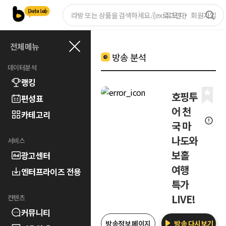
로그인
회원가입
전체메뉴
방송 분석
데이터분석
랭킹
호핑투
편성표
어 천
카테고리
국 마
나도와
서비스
보홀
광고센터
여행
엔터프라이즈 전용
특가
LIVE!
컨텐츠
커뮤니티
방송정보 페이지
방송 다시보기