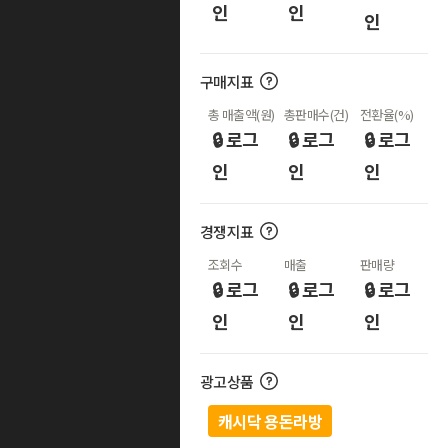
인
인
인
구매지표
총 매출액(원)
총판매수(건)
전환율(%)
🔒 로그
🔒 로그
🔒 로그
인
인
인
경쟁지표
조회수
매출
판매량
🔒 로그
🔒 로그
🔒 로그
인
인
인
광고상품
캐시닥 용돈라방