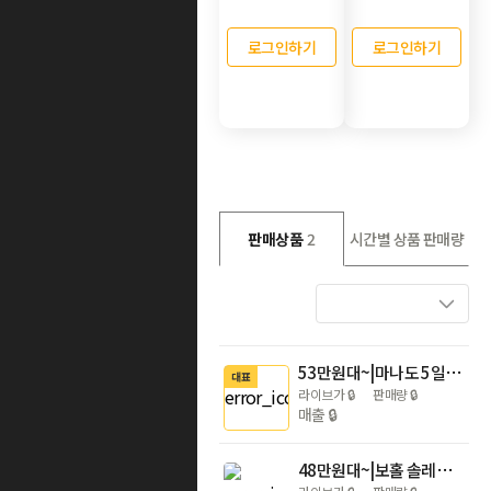
로그인하기
로그인하기
판매상품
2
시간별 상품 판매량
53만원대~|마나도 5일 #NO옵션 #NO쇼핑 #NO팁 #부나켄 아일랜드 #호핑투어 #토모혼 $300상당 혜택
대표
라이브가
🔒
판매량
🔒
매출
🔒
48만원대~|보홀 솔레아리조트 5/6일 #발리카삭 돌핀왓칭 #호핑투어 #전신마사지 $200상당혜택