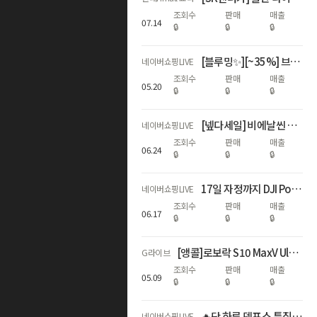
조회수
판매
매출
07
.
14
🔒
🔒
🔒
[블루밍✨][~35%] 브리오신 주방세제 LIVE 단독+수세미 증정🔥
네이버쇼핑LIVE
조회수
판매
매출
05
.
20
🔒
🔒
🔒
[넾다세일] 비에날씬 역대급 할인 모음! (67%) 💚🎉
네이버쇼핑LIVE
조회수
판매
매출
06
.
24
🔒
🔒
🔒
17일 자정까지 DJI Pocket 4 에센셜콤보 최대혜택가 59만원대!
네이버쇼핑LIVE
조회수
판매
매출
06
.
17
🔒
🔒
🔒
[앵콜]로보락 S10 MaxV Ultra 빅스마일데이
G라이브
조회수
판매
매출
05
.
09
🔒
🔒
🔒
🔥단 하루 덴프스 특집! 브랜드데이x넾다세일x슈퍼적립위크🔥
네이버쇼핑LIVE