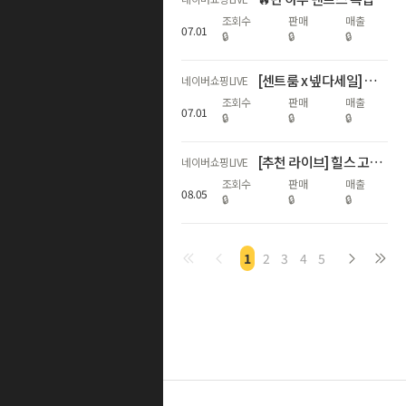
조회수
판매
매출
07
.
01
🔒
🔒
🔒
[센트룸 x 넾다세일] 여름 휴가지원 2탄 라이브👀
네이버쇼핑LIVE
조회수
판매
매출
07
.
01
🔒
🔒
🔒
[추천 라이브] 힐스 고양이의날 특가! 전품목 최대 50% 라이브
네이버쇼핑LIVE
조회수
판매
매출
08
.
05
🔒
🔒
🔒
1
2
3
4
5