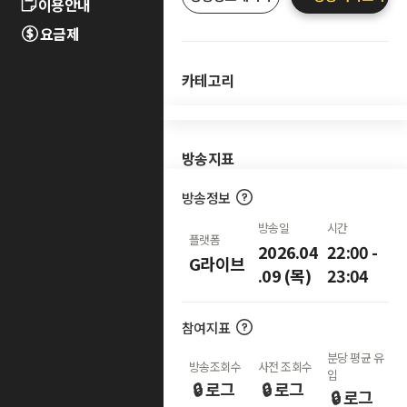
이용안내
요금제
카테고리
방송지표
방송정보
방송일
시간
플랫폼
2026.04
22:00 -
G라이브
.09 (목)
23:04
참여지표
분당 평균 유
방송조회수
사전 조회수
입
🔒 로그
🔒 로그
🔒 로그