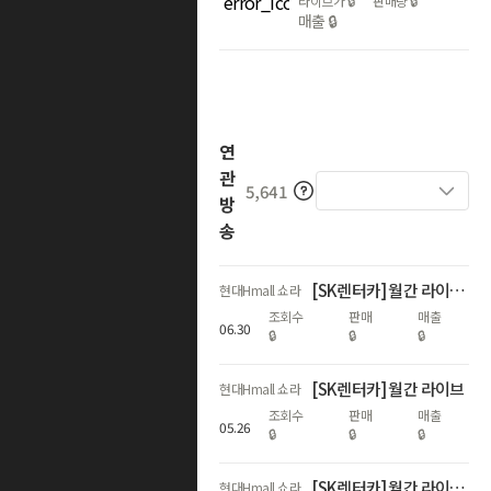
라이브가
🔒
판매량
🔒
매출
🔒
연
관
5,641
방
송
[SK렌터카] 월간 라이브_최대 2개월 렌탈료 무료!
현대Hmall 쇼라
조회수
판매
매출
06
.
30
🔒
🔒
🔒
[SK렌터카] 월간 라이브
현대Hmall 쇼라
조회수
판매
매출
05
.
26
🔒
🔒
🔒
[SK렌터카] 월간 라이브🩷 첫달 렌탈료 무료 혜택
현대Hmall 쇼라