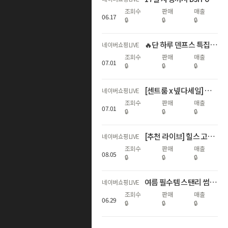
조회수
판매
매출
06
.
17
🔒
🔒
🔒
🔥단 하루 덴프스 특집! 브랜드데이x넾다세일x슈퍼적립위크🔥
네이버쇼핑LIVE
조회수
판매
매출
07
.
01
🔒
🔒
🔒
[센트룸 x 넾다세일] 여름 휴가지원 2탄 라이브👀
네이버쇼핑LIVE
조회수
판매
매출
07
.
01
🔒
🔒
🔒
[추천 라이브] 힐스 고양이의날 특가! 전품목 최대 50% 라이브
네이버쇼핑LIVE
조회수
판매
매출
08
.
05
🔒
🔒
🔒
여름 필수템 스탠리 썸머 페스타!
네이버쇼핑LIVE
조회수
판매
매출
06
.
29
🔒
🔒
🔒