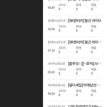
조회수
판매
매출
06
.
30
🔒
🔒
🔒
[SK렌터카] 월간 라이브
현대Hmall 쇼라
조회수
판매
매출
05
.
26
🔒
🔒
🔒
[SK렌터카] 월간 라이브🩷 첫달 렌탈료 무료 혜택
현대Hmall 쇼라
조회수
판매
매출
07
.
14
🔒
🔒
🔒
[블루밍✨][~35%] 브리오신 주방세제 LIVE 단독+수세미 증정🔥
네이버쇼핑LIVE
조회수
판매
매출
05
.
20
🔒
🔒
🔒
[넾다세일] 비에날씬 역대급 할인 모음! (67%) 💚🎉
네이버쇼핑LIVE
조회수
판매
매출
06
.
24
🔒
🔒
🔒
17일 자정까지 DJI Pocket 4 에센셜콤보 최대혜택가 59만원대!
네이버쇼핑LIVE