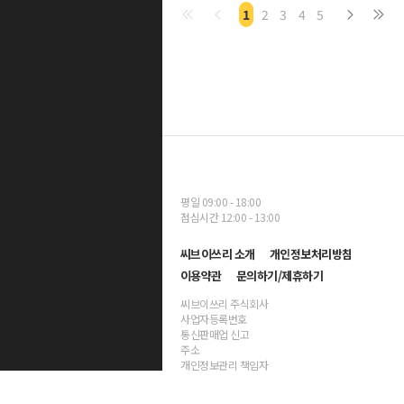
1
2
3
4
5
평일 09:00 - 18:00
점심시간 12:00 - 13:00
씨브이쓰리 소개
개인정보처리방침
이용약관
문의하기/제휴하기
씨브이쓰리 주식회사
사업자등록번호
통신판매업 신고
주소
개인정보관리 책임자
대표자명 양진호