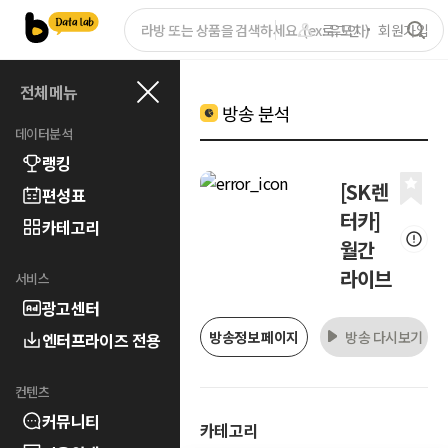
로그인
회원가입
전체메뉴
방송 분석
데이터분석
랭킹
[SK렌
편성표
터카]
카테고리
월간
라이브
서비스
광고센터
방송정보 페이지
방송 다시보기
엔터프라이즈 전용
컨텐츠
커뮤니티
카테고리