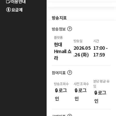
이용안내
요금제
방송지표
방송정보
플랫폼
방송일
시간
현대
2026.05
17:00 -
Hmall 쇼
.26 (화)
17:59
라
참여지표
분당 평균 유
방송조회수
사전 조회수
입
🔒 로그
🔒 로그
🔒 로그
인
인
인