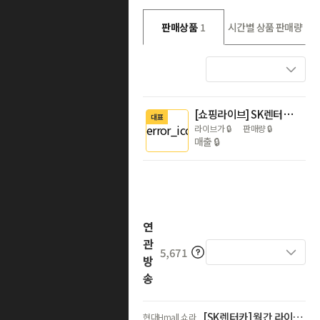
판매상품
1
시간별 상품 판매량
[쇼핑라이브] SK렌터카 월간 라이브
대표
라이브가
🔒
판매량
🔒
매출
🔒
연
관
5,671
방
송
[SK렌터카] 월간 라이브_최대 2개월 렌탈료 무료!
현대Hmall 쇼라