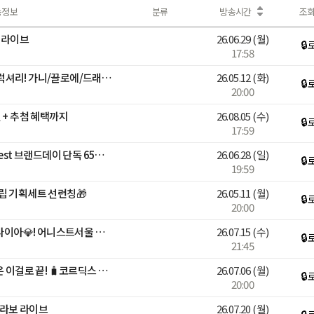
송정보
분류
방송시간
조
 라이브
26.06.29
(월)
🔒
17:58
명품쓱세일특집 얼리썸머 럭셔리! 가니/끌로에/드래곤디퓨전 外 핫딜
26.05.12
(화)
🔒
20:00
 + 추첨 혜택까지
26.08.05
(수)
🔒
17:59
[브랜든] 넾다세일 Top&Best 브랜드데이 단독 65% 할인 혜택
26.06.28
(일)
🔒
19:59
립 기획세트 선런칭🎁
26.05.11
(월)
🔒
20:00
[최화정쇼] 여름엔 14K 랩다이아💎! 어니스트서울 특별LIVE🩵
26.07.15
(수)
🔒
21:45
[여름 휴가 시작]✈️휴가 짐은 이걸로 끝! 🧳코르딕스 캐리어
26.07.06
(월)
🔒
20:00
S 콜라보 라이브
26.07.20
(월)