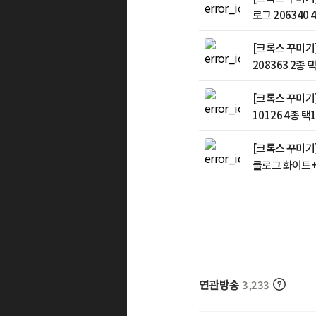
로그 206340 
[크록스 꾸미기
208363 2종 
[크록스 꾸미기
10126 4종 택
[크록스 꾸미기]
클로그 화이트+
키즈 화이트 + 
연관방송
3,233