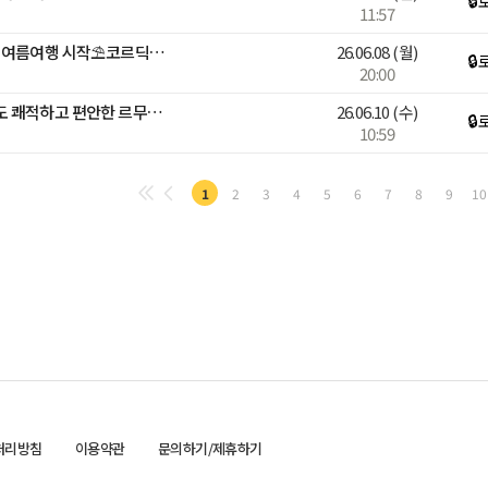
🔒
11:57
[Light Summer]☀️가벼운 여름여행 시작⛱️코르딕스 캐리어
26.06.08
(월)
🔒
20:00
[온라인 팝업 LIVE] 여름에도 쾌적하고 편안한 르무통 하루 혜택!
26.06.10
(수)
🔒
10:59
1
2
3
4
5
6
7
8
9
10
처리방침
이용약관
문의하기/제휴하기