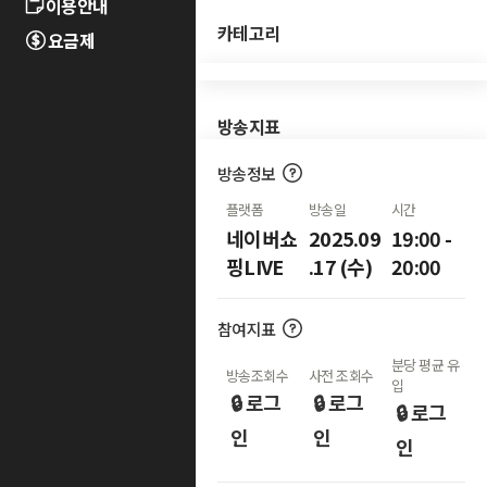
이용안내
카테고리
요금제
방송지표
방송정보
플랫폼
방송일
시간
네이버쇼
2025.09
19:00 -
핑LIVE
.17 (수)
20:00
참여지표
분당 평균 유
방송조회수
사전 조회수
입
🔒 로그
🔒 로그
🔒 로그
인
인
인