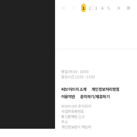
1
2
3
4
5
평일 09:00 - 18:00
점심시간 12:00 - 13:00
씨브이쓰리 소개
개인정보처리방침
이용약관
문의하기/제휴하기
씨브이쓰리 주식회사
사업자등록번호
통신판매업 신고
주소
개인정보관리 책임자
대표자명 양진호