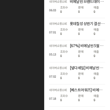
비에날씬 브랜드데이 역대급 할인! (67%+비에날씬 1개월 증정)
네이버쇼핑LIVE
조회수
판매
매출
06
.
03
🔒
🔒
🔒
롯데칠성 상반기 결산 라이브 1부
네이버쇼핑LIVE
조회수
판매
매출
07
.
01
🔒
🔒
🔒
[67%] 비에날씬 5월 가정의 달 기념 라이브! 🎉💚
네이버쇼핑LIVE
조회수
판매
매출
05
.
13
🔒
🔒
🔒
[넾다세일] 비에날씬 역대급 혜택 모음 (67%+선착순 상품 증정)
네이버쇼핑LIVE
조회수
판매
매출
07
.
02
🔒
🔒
🔒
[베스트어워즈] 비에날씬 상반기 베스트 어워즈 라이브 (67%) 💚
네이버쇼핑LIVE
조회수
판매
매출
07
.
18
🔒
🔒
🔒