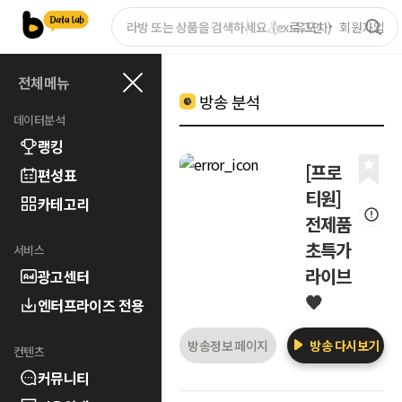
로그인
회원가입
전체메뉴
방송 분석
데이터분석
랭킹
[프로
편성표
티원]
카테고리
전제품
초특가
서비스
라이브
광고센터
🧡
엔터프라이즈 전용
방송정보 페이지
방송 다시보기
컨텐츠
커뮤니티