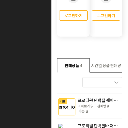
로그인하기
로그인하기
판매상품
4
시간별 상품 판매량
프로티원 단백질 쉐이크 2통 곡물 맛 외 5종 다이어트 식사대용 프로틴 보충제 파우더 한끼 맛있는
대표
라이브가
🔒
판매량
🔒
매출
🔒
프로티원 단백질바 저당 프로틴바 초코맛 피넛버터맛 20개입 에너지바 칼로리바 간식