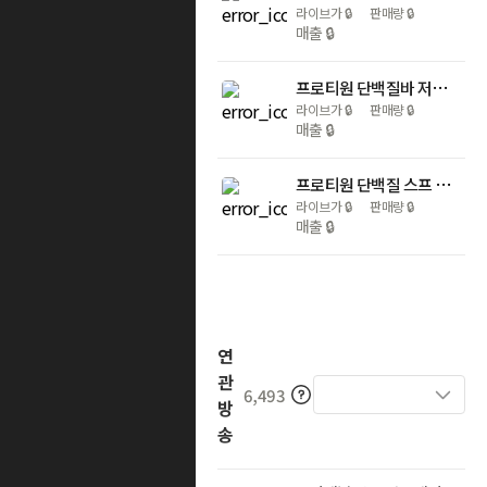
라이브가
🔒
판매량
🔒
매출
🔒
프로티원 단백질바 저당 프로틴바 초코맛 피넛버터맛 10개입 에너지바 칼로리바 간식
라이브가
🔒
판매량
🔒
매출
🔒
프로티원 단백질 스프 3종 양송이 콘 라면맛 5팩 수프 체중조절용 식사대용
라이브가
🔒
판매량
🔒
매출
🔒
연
관
6,493
방
송