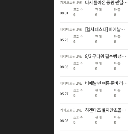
다시 돌아온 동원 쎈딜라이브 순우유빵 핫도그 최초 공개
카카오쇼핑LIVE
조회수
판매
매출
08
.
01
🔒
🔒
🔒
[헬시페스타] 비에날씬 67% 할인 라이브 💚
네이버쇼핑LIVE
조회수
판매
매출
05
.
23
🔒
🔒
🔒
8/3 무더위 필수템 청량 인기음료 특집! 1탄
네이버쇼핑LIVE
조회수
판매
매출
08
.
03
🔒
🔒
🔒
비에날씬 여름 준비 라이브 특가 (~67%+비에날씬 1개월 증정) 💙
네이버쇼핑LIVE
조회수
판매
매출
05
.
27
🔒
🔒
🔒
하겐다즈 벨지안초콜릿 선론칭 프리미엄 레시피 완성
카카오쇼핑LIVE
조회수
판매
매출
08
.
03
🔒
🔒
🔒