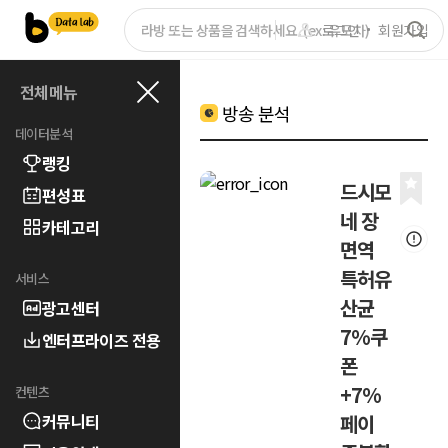
로그인
회원가입
전체메뉴
방송 분석
데이터분석
랭킹
드시모
편성표
네 장
카테고리
면역
특허유
서비스
산균
광고센터
7%쿠
엔터프라이즈 전용
폰
+7%
컨텐츠
커뮤니티
페이