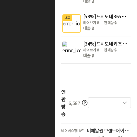
매출
🔒
[58%] 드시모네 365바나나 2BOX(총 2개월분) + 커피 증정
대표
라이브가
🔒
판매량
🔒
매출
🔒
[34%] 드시모네 키즈 요거트 24개입 + 커피 증정
라이브가
🔒
판매량
🔒
매출
🔒
연
관
6,587
방
송
비에날씬 브랜드데이 역대급 할인! (67%+비에날씬 1개월 증정)
네이버쇼핑LIVE