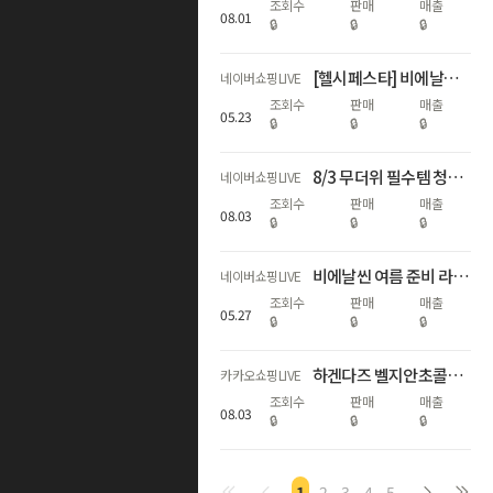
조회수
판매
매출
08
.
01
🔒
🔒
🔒
[헬시페스타] 비에날씬 67% 할인 라이브 💚
네이버쇼핑LIVE
조회수
판매
매출
05
.
23
🔒
🔒
🔒
8/3 무더위 필수템 청량 인기음료 특집! 1탄
네이버쇼핑LIVE
조회수
판매
매출
08
.
03
🔒
🔒
🔒
비에날씬 여름 준비 라이브 특가 (~67%+비에날씬 1개월 증정) 💙
네이버쇼핑LIVE
조회수
판매
매출
05
.
27
🔒
🔒
🔒
하겐다즈 벨지안초콜릿 선론칭 프리미엄 레시피 완성
카카오쇼핑LIVE
조회수
판매
매출
08
.
03
🔒
🔒
🔒
1
2
3
4
5