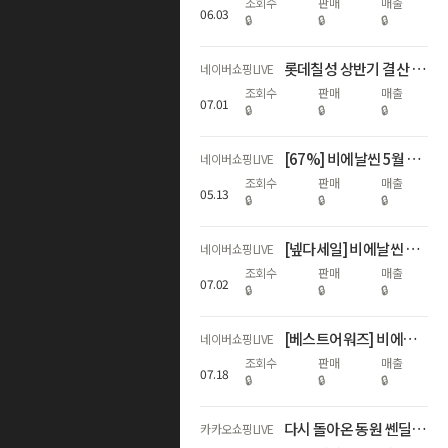
조회수
판매
매출
06
.
03
🔒
🔒
🔒
롯데칠성 상반기 결산 라이브 1부
네이버쇼핑LIVE
조회수
판매
매출
07
.
01
🔒
🔒
🔒
[67%] 비에날씬 5월 가정의 달 기념 라이브! 🎉💚
네이버쇼핑LIVE
조회수
판매
매출
05
.
13
🔒
🔒
🔒
[넾다세일] 비에날씬 역대급 혜택 모음 (67%+선착순 상품 증정)
네이버쇼핑LIVE
조회수
판매
매출
07
.
02
🔒
🔒
🔒
[베스트어워즈] 비에날씬 상반기 베스트 어워즈 라이브 (67%) 💚
네이버쇼핑LIVE
조회수
판매
매출
07
.
18
🔒
🔒
🔒
다시 돌아온 동원 쎈딜라이브 순우유빵 핫도그 최초 공개
카카오쇼핑LIVE