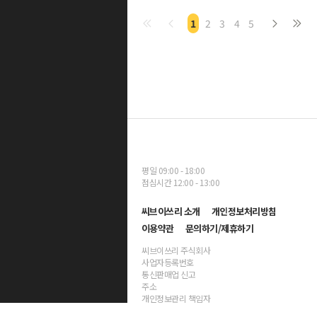
1
2
3
4
5
평일 09:00 - 18:00
점심시간 12:00 - 13:00
씨브이쓰리 소개
개인정보처리방침
이용약관
문의하기/제휴하기
씨브이쓰리 주식회사
사업자등록번호
통신판매업 신고
주소
개인정보관리 책임자
대표자명 양진호