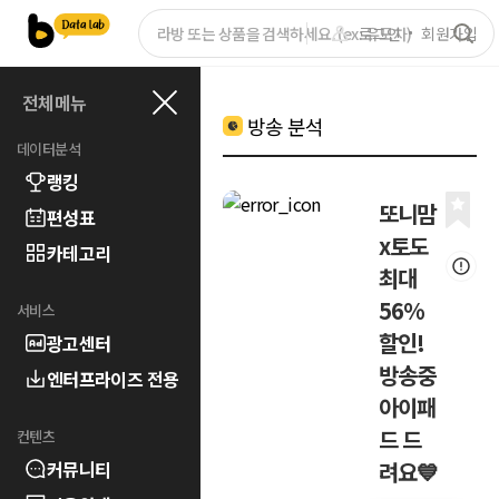
로그인
회원가입
전체메뉴
방송 분석
데이터분석
랭킹
또니맘
편성표
x토도
카테고리
최대
56%
서비스
할인!
광고센터
방송중
엔터프라이즈 전용
아이패
드 드
컨텐츠
커뮤니티
려요💙