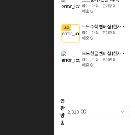
라이브가
🔒
판매량
🔒
매출
🔒
토도수학 멤버십 (한자녀/두자녀)
대표
라이브가
🔒
판매량
🔒
매출
🔒
토도한글 멤버십 (한자녀/두자녀)
라이브가
🔒
판매량
🔒
매출
🔒
연
관
2,310
방
송