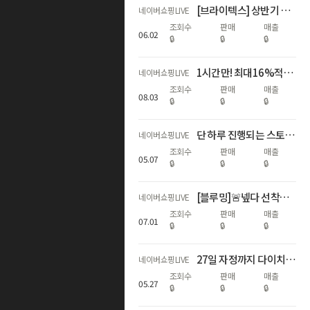
[브라이텍스] 상반기 결산, WINNERS FAIR
네이버쇼핑LIVE
조회수
판매
매출
06
.
02
🔒
🔒
🔒
1시간만! 최대16%적립🌊휴가지원 왔썸머🌊
네이버쇼핑LIVE
조회수
판매
매출
08
.
03
🔒
🔒
🔒
단 하루 진행되는 스토케 네이버 단독 신제품 라이브 혜택 최대 11%!
네이버쇼핑LIVE
조회수
판매
매출
05
.
07
🔒
🔒
🔒
[블루밍]🚨넾다 선착순 추가할인+최대17%적립! 하기스 멤버십데이🌟
네이버쇼핑LIVE
조회수
판매
매출
07
.
01
🔒
🔒
🔒
27일 자정까지 다이치 카시트&통풍시트&침대 베스트셀러 최대 58% 혜택
네이버쇼핑LIVE
조회수
판매
매출
05
.
27
🔒
🔒
🔒