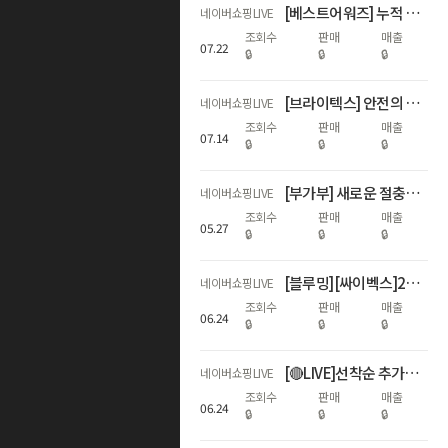
[베스트어워즈] 누적 600회 수상 기념 하반기 첫 최대 혜택 LIVE
네이버쇼핑LIVE
조회수
판매
매출
07
.
22
🔒
🔒
🔒
[브라이텍스] 안전의 기준, 60주년 특집 쇼핑LIVE
네이버쇼핑LIVE
조회수
판매
매출
07
.
14
🔒
🔒
🔒
[부가부] 새로운 절충형 스트롤러 런칭 라이브
네이버쇼핑LIVE
조회수
판매
매출
05
.
27
🔒
🔒
🔒
[블루밍][싸이벡스]26년 ADAC 1위! NEW 제로나Ti 론칭LIVE
네이버쇼핑LIVE
조회수
판매
매출
06
.
24
🔒
🔒
🔒
[🔴LIVE]선착순 추가할인+최대17%적립!역대급 하기스 브랜드데이🎈
네이버쇼핑LIVE
조회수
판매
매출
06
.
24
🔒
🔒
🔒