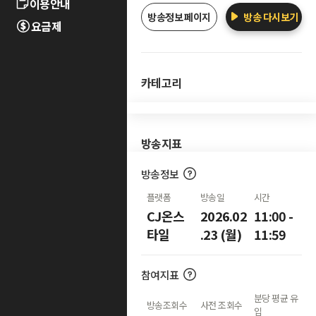
이용안내
방송정보 페이지
방송 다시보기
요금제
카테고리
방송지표
방송정보
플랫폼
방송일
시간
CJ온스
2026.02
11:00 -
타일
.23 (월)
11:59
참여지표
분당 평균 유
방송조회수
사전 조회수
입