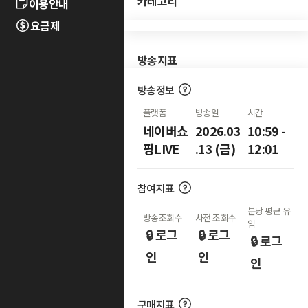
카테고리
이용안내
요금제
방송지표
방송정보
플랫폼
방송일
시간
네이버쇼
2026.03
10:59 -
핑LIVE
.13 (금)
12:01
참여지표
분당 평균 유
방송조회수
사전 조회수
입
🔒 로그
🔒 로그
🔒 로그
인
인
인
구매지표