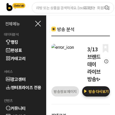
로그인
회원가입
전체메뉴
방송 분석
데이터분석
랭킹
3/13
편성표
브랜드
카테고리
데이
라이브
서비스
방송✨
광고센터
엔터프라이즈 전용
방송정보 페이지
방송 다시보기
컨텐츠
커뮤니티