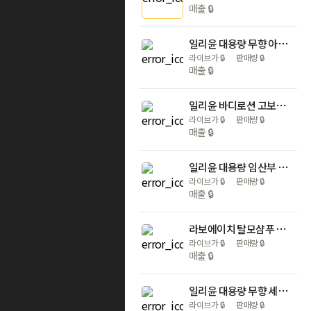
매출
🔒
일리윤 대용량 무향 아기로션 MD 레드이치 케어크림 470ml
라이브가
🔒
판매량
🔒
매출
🔒
일리윤 바디로션 고보습 대용량 울트라 리페어 로션 528ml+350ml
라이브가
🔒
판매량
🔒
매출
🔒
일리윤 대용량 임산부 무향 튼살크림 330ml+200ml
라이브가
🔒
판매량
🔒
매출
🔒
라보에이치 탈모샴푸 약산성 대용량 두피 비건 400ml+400ml리필+180ml
라이브가
🔒
판매량
🔒
매출
🔒
일리윤 대용량 무향 세라마이드 아토 집중 크림 200ml+200ml+30ml
라이브가
🔒
판매량
🔒