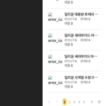
매출
🔒
일리윤 대용량 프레쉬 모이스춰 스크럽워시 625ml
라이브가
🔒
판매량
🔒
매출
🔒
일리윤 세라마이드 아토 6.0 탑투토 올인원 대용량 약산성 무향 바디워시 900ml+리필팩 500ml
라이브가
🔒
판매량
🔒
매출
🔒
일리윤 세라마이드아토 집중 크림 대용량 500ml
라이브가
🔒
판매량
🔒
매출
🔒
일리윤 사계절 수분크림 대용량 구성 히알루론 모이스춰 100ml 3입
라이브가
🔒
판매량
🔒
매출
🔒
1
2
3
4
5