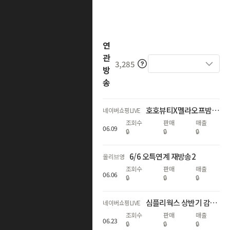
연
관
3,285
방
송
호호뷰티X멜라오프밤 50% 단독 LIVE
네이버쇼핑LIVE
조회수
판매
매출
06
.
09
🔒
🔒
🔒
6/6 오특연계 재방송2
올리브영
조회수
판매
매출
06
.
06
🔒
🔒
🔒
심플리웍스 상반기 감사제 빅세일⭐️ 베스트템 반값 특가+굿유자밤 론칭🍋
네이버쇼핑LIVE
조회수
판매
매출
06
.
23
🔒
🔒
🔒