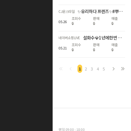
✨유리하다 프렌즈✨#뿌리는 조명미스트! 동국제약 역작 CJ 최초론칭!
CJ온스타일
조회수
판매
매출
05
.
26
🔒
🔒
🔒
설화수💎1년에한번 메가슈뷰위 최대혜택+Npay최대6%적립+한정판!
네이버쇼핑LIVE
조회수
판매
매출
05
.
21
🔒
🔒
🔒
1
2
3
4
5
평일 09:00 - 18:00