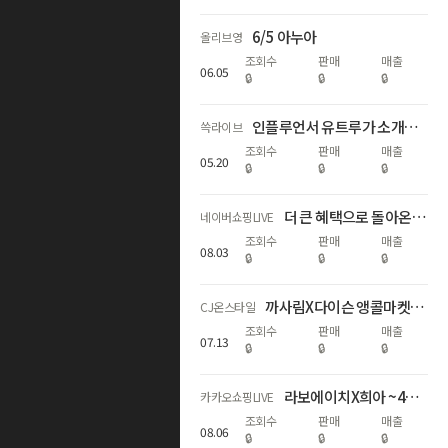
6/5 아누아
올리브영
조회수
판매
매출
06
.
05
🔒
🔒
🔒
인플루언서 유트루가 소개하는 에스티로더 NEW더블웨어 파운데이션! 스테디셀러 갈색병까지! 역대급 최저가로 소개합니다!
쓱라이브
조회수
판매
매출
05
.
20
🔒
🔒
🔒
더 큰 혜택으로 돌아온 르누베르 X 아랑, 최대 58% 할인
네이버쇼핑LIVE
조회수
판매
매출
08
.
03
🔒
🔒
🔒
까사림X다이슨 앵콜마켓🤍 에어랩 코안다 2X 특가+트래블 파우치 증정!
CJ온스타일
조회수
판매
매출
07
.
13
🔒
🔒
🔒
라보에이치X희아 ~46% 무더위 두피 쿨링 케어!
카카오쇼핑LIVE
조회수
판매
매출
08
.
06
🔒
🔒
🔒