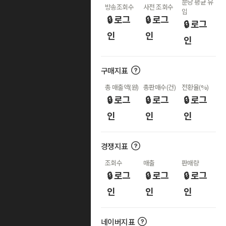
분당 평균 유
방송조회수
사전 조회수
입
🔒 로그
🔒 로그
🔒 로그
인
인
인
구매지표
총 매출액(원)
총판매수(건)
전환율(%)
🔒 로그
🔒 로그
🔒 로그
인
인
인
경쟁지표
조회수
매출
판매량
🔒 로그
🔒 로그
🔒 로그
인
인
인
네이버지표