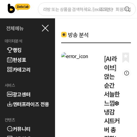
로그인
회원가입
전체메뉴
방송 분석
데이터분석
랭킹
[AI라
편성표
이브]
카테고리
앉는
순간
서비스
서늘한
광고센터
느낌❄️
엔터프라이즈 전용
냉감
시트커
컨텐츠
커뮤니티
버 총