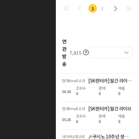
1
2
연
관
7,815
방
송
[SK렌터카] 월간 라이브_최대 2개월 렌탈료 무료!
현대Hmall 쇼라
조회수
판매
매출
06
.
30
🔒
🔒
🔒
[SK렌터카] 월간 라이브
현대Hmall 쇼라
조회수
판매
매출
05
.
26
🔒
🔒
🔒
🎉쿠시노 10주년 생일파티 불금LIVE🔥최초 공개 쿠시노 수납장까지⚡
네이버쇼핑LIVE