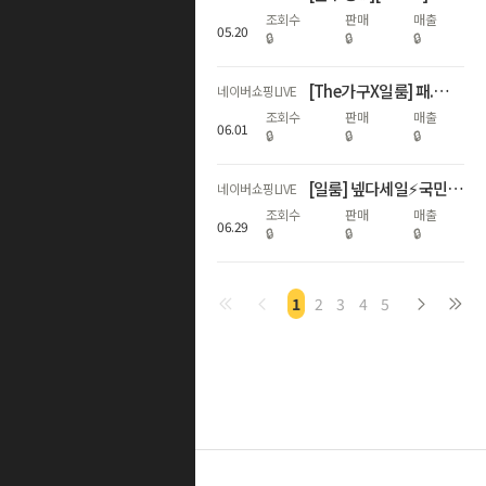
조회수
판매
매출
05
.
20
🔒
🔒
🔒
[The가구X일룸] 패.패.페 최대 혜택🔥쿠시노 코지로 아이방 고민끝
네이버쇼핑LIVE
조회수
판매
매출
06
.
01
🔒
🔒
🔒
[일룸] 넾다세일⚡국민 아기침대 쿠시노 코지 & 쿠시노 룸세트 ~22%
네이버쇼핑LIVE
조회수
판매
매출
06
.
29
🔒
🔒
🔒
1
2
3
4
5