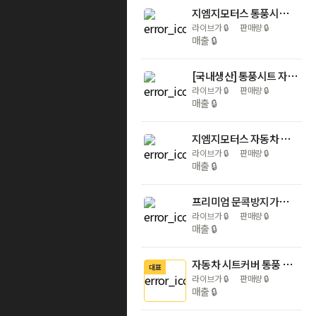
지엠지모터스 통풍시트 자동차 시트커버 국산 쿨링 여름 앞좌석 3D 블랙핀 블랙
라이브가
🔒
판매량
🔒
매출
🔒
[국내생산] 통풍시트 자동차 시트커버 차량 쿨링 바람 쿨썸 여름 시원한 차량용 윈드포스
라이브가
🔒
판매량
🔒
매출
🔒
지엠지모터스 자동차 시트커버 차 교체 차량용 방석 가죽 카시트 보호 매트 앞방석+등커버
라이브가
🔒
판매량
🔒
매출
🔒
프리미엄 문콕방지가드 도어가드 자동차 몰딩 도어 엣지가드 풍절음 10m 고무망치 포함
라이브가
🔒
판매량
🔒
매출
🔒
자동차 시트커버 통풍 쿨링 여름 차량용 매쉬 쿠울한 냉감 시트커버
대표
라이브가
🔒
판매량
🔒
매출
🔒