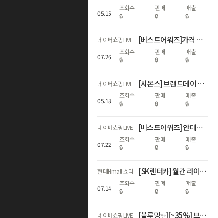
조회수
판매
매출
05
.
15
🔒
🔒
🔒
[베스트어워즈]가격 인상 전! 국민 육아템 쿠시노 코지🧸쿠폰+카드+적립
네이버쇼핑LIVE
조회수
판매
매출
07
.
26
🔒
🔒
🔒
[시몬스] 브랜드데이 특집! 사은품부터 적립까지✨
네이버쇼핑LIVE
조회수
판매
매출
05
.
18
🔒
🔒
🔒
[베스트어워즈] 안데르센 LIVE
네이버쇼핑LIVE
조회수
판매
매출
07
.
22
🔒
🔒
🔒
[SK렌터카] 월간 라이브🩷 첫달 렌탈료 무료 혜택
현대Hmall 쇼라
조회수
판매
매출
07
.
14
🔒
🔒
🔒
[블루밍✨][~35%] 브리오신 주방세제 LIVE 단독+수세미 증정🔥
네이버쇼핑LIVE