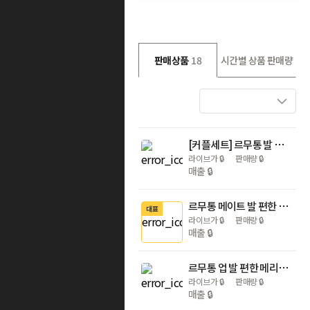
판매상품
18
시간별 상품 판매량
[커플세트] 르무통 발 편한 메리노울 운동화 (2족 이상/교차선택가능)
라이브가
🔒
판매량
🔒
매출
🔒
르무통 메이트 발 편한 메리노울 운동화
대표
라이브가
🔒
판매량
🔒
매출
🔒
르무통 업 발 편한 메리노울 운동화
라이브가
🔒
판매량
🔒
매출
🔒