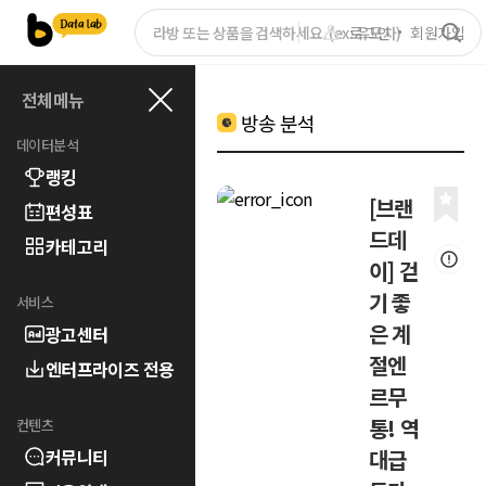
로그인
회원가입
전체메뉴
방송 분석
데이터분석
랭킹
[브랜
편성표
드데
카테고리
이] 걷
기 좋
서비스
은 계
광고센터
절엔
엔터프라이즈 전용
르무
통! 역
컨텐츠
커뮤니티
대급