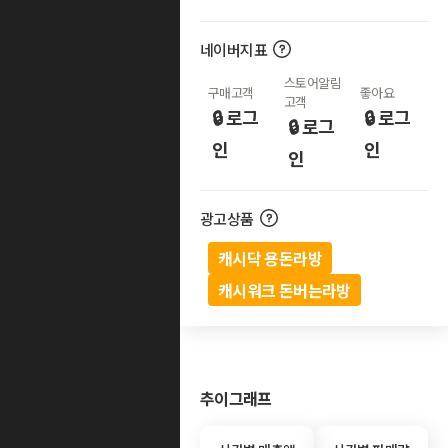
네이버지표
스토어알림
구매고객
좋아요
고객
🔒 로그
🔒 로그
🔒 로그
인
인
인
광고상품
캐시닥 용돈라방
캐시워크 돈버는라방
추이그래프