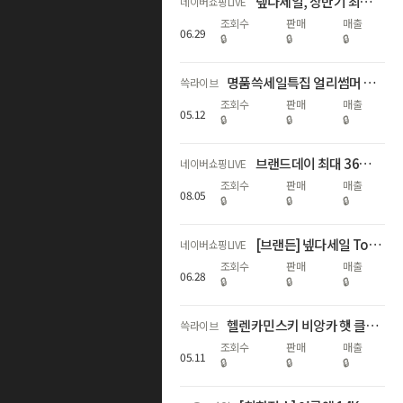
넾다세일, 상반기 최대혜택 라이브
네이버쇼핑LIVE
조회수
판매
매출
06
.
29
🔒
🔒
🔒
명품쓱세일특집 얼리썸머 럭셔리! 가니/끌로에/드래곤디퓨전 外 핫딜
쓱라이브
조회수
판매
매출
05
.
12
🔒
🔒
🔒
브랜드데이 최대 36% 할인 + 추첨 혜택까지
네이버쇼핑LIVE
조회수
판매
매출
08
.
05
🔒
🔒
🔒
[브랜든] 넾다세일 Top&Best 브랜드데이 단독 65% 할인 혜택
네이버쇼핑LIVE
조회수
판매
매출
06
.
28
🔒
🔒
🔒
헬렌카민스키 비앙카 햇 클립 기획세트 선런칭🎁
쓱라이브
조회수
판매
매출
05
.
11
🔒
🔒
🔒