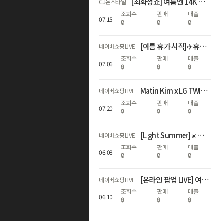
[최화정쇼] 여름엔 14K 랩다이아💎! 어니스트서울 특별LIVE🩵
CJ온스타일
조회수
판매
매출
07
.
15
🔒
🔒
🔒
[여름 휴가 시작]✈️휴가 짐은 이걸로 끝! 🧳코르딕스 캐리어
네이버쇼핑LIVE
조회수
판매
매출
07
.
06
🔒
🔒
🔒
Matin Kim x LG TWINS 콜라보 라이브
네이버쇼핑LIVE
조회수
판매
매출
07
.
20
🔒
🔒
🔒
[Light Summer]☀️가벼운 여름여행 시작⛱️코르딕스 캐리어
네이버쇼핑LIVE
조회수
판매
매출
06
.
08
🔒
🔒
🔒
[온라인 팝업 LIVE] 여름에도 쾌적하고 편안한 르무통 하루 혜택!
네이버쇼핑LIVE
조회수
판매
매출
06
.
10
🔒
🔒
🔒