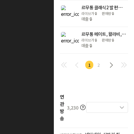
르무통 클래식2 발 편한 메리노울 운동화
라이브가
🔒
판매량
🔒
매출
🔒
르무통 메이트, 왈라비, 워크, 에브리데이, 이지 안창(인솔)
라이브가
🔒
판매량
🔒
매출
🔒
1
2
연
관
3,230
방
송