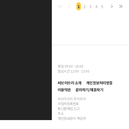
1
2
3
4
5
평일 09:00 - 18:00
점심시간 12:00 - 13:00
씨브이쓰리 소개
개인정보처리방침
이용약관
문의하기/제휴하기
씨브이쓰리 주식회사
사업자등록번호
통신판매업 신고
주소
개인정보관리 책임자
대표자명 양진호