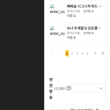
베베숲 시그니처 위드 레드 고평량 아기물티슈 70매 캡형 10+10팩
라이브가
🔒
판매량
🔒
매출
🔒
뉴나 트래블 lx 오토폴딩 휴대용 유모차
라이브가
🔒
판매량
🔒
매출
🔒
1
2
3
4
5
연
관
10,000
방
송