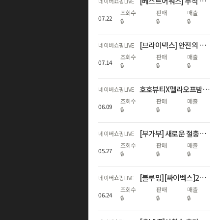
[베스트어워즈] 누적 600회 수상 기념 하반기 첫 최대 혜택 LIVE
네이버쇼핑LIVE
조회수
판매
매출
07
.
22
🔒
🔒
🔒
[브라이텍스] 안전의 기준, 60주년 특집 쇼핑LIVE
네이버쇼핑LIVE
조회수
판매
매출
07
.
14
🔒
🔒
🔒
호호뷰티X멜라오프밤 50% 단독 LIVE
네이버쇼핑LIVE
조회수
판매
매출
06
.
09
🔒
🔒
🔒
[부가부] 새로운 절충형 스트롤러 런칭 라이브
네이버쇼핑LIVE
조회수
판매
매출
05
.
27
🔒
🔒
🔒
[블루밍][싸이벡스]26년 ADAC 1위! NEW 제로나Ti 론칭LIVE
네이버쇼핑LIVE
조회수
판매
매출
06
.
24
🔒
🔒
🔒