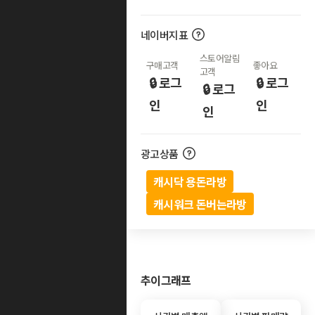
네이버지표
스토어알림
구매고객
좋아요
고객
🔒 로그
🔒 로그
🔒 로그
인
인
인
광고상품
캐시닥 용돈라방
캐시워크 돈버는라방
추이그래프