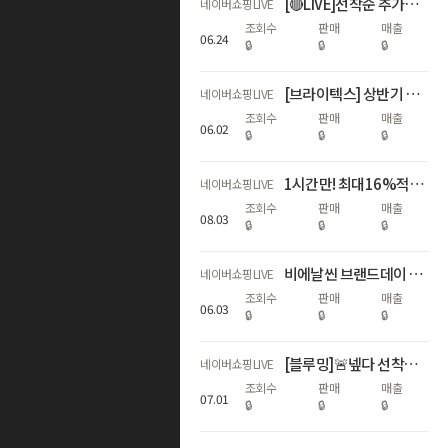
[🔴LIVE]선착순 추가할인+최대17%적립!역대급 하기스 브랜드데이🎈
네이버쇼핑LIVE
조회수
판매
매출
06
.
24
🔒
🔒
🔒
[브라이텍스] 상반기 결산, WINNERS FAIR
네이버쇼핑LIVE
조회수
판매
매출
06
.
02
🔒
🔒
🔒
1시간만! 최대16%적립🌊휴가지원 왔썸머🌊
네이버쇼핑LIVE
조회수
판매
매출
08
.
03
🔒
🔒
🔒
비에날씬 브랜드데이 역대급 할인! (67%+비에날씬 1개월 증정)
네이버쇼핑LIVE
조회수
판매
매출
06
.
03
🔒
🔒
🔒
[블루밍]🚨넾다 선착순 추가할인+최대17%적립! 하기스 멤버십데이🌟
네이버쇼핑LIVE
조회수
판매
매출
07
.
01
🔒
🔒
🔒