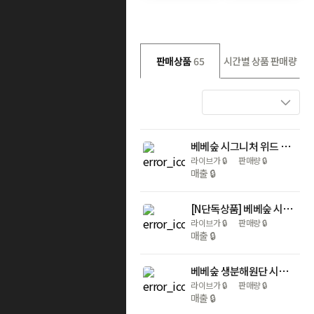
판매상품
65
시간별 상품 판매량
베베숲 시그니처 위드 블루 베스트셀러 아기물티슈 70매 캡형 10팩+10팩
라이브가
🔒
판매량
🔒
매출
🔒
[N단독상품] 베베숲 시그니처 블랙 헤리티지 66매 캡 20팩 / 85평량 빅사이즈 프리미엄 비건 신생아 아기물티슈
라이브가
🔒
판매량
🔒
매출
🔒
베베숲 생분해원단 시그니처 블루 에코 캡형 레이온100% 아기물티슈 70매, 20개
라이브가
🔒
판매량
🔒
매출
🔒