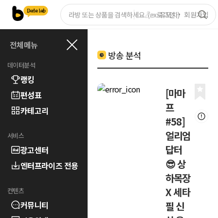
로그인
회원가입
전체메뉴
방송 분석
데이터분석
랭킹
[마마
편성표
프
카테고리
#58]
얼리엄
서비스
답터
광고센터
😎 상
엔터프라이즈 전용
하목장
X 세타
컨텐츠
커뮤니티
필 신