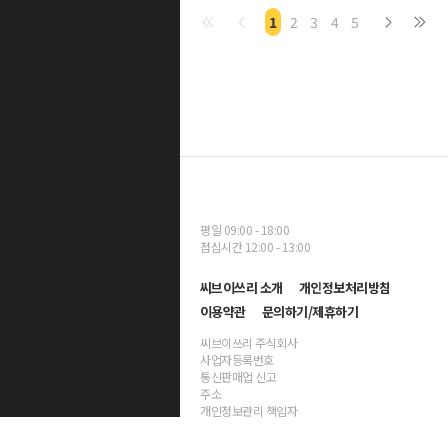
1
2
3
4
5
평일 09:00 - 18:00
점심시간 12:00 - 13:00
씨브이쓰리 소개
개인정보처리방침
이용약관
문의하기/제휴하기
씨브이쓰리 주식회사
사업자등록번호
통신판매업 신고
주소
개인정보관리 책임자
대표자명 양진호