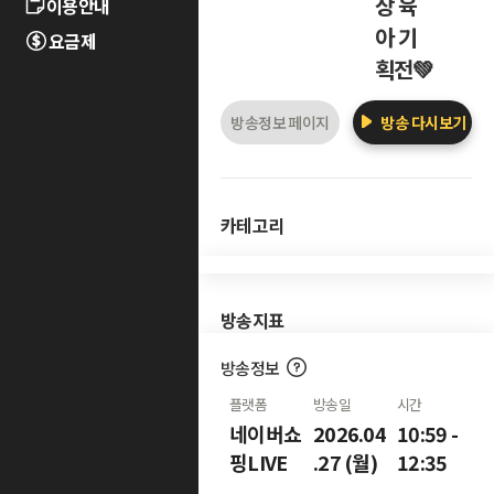
상 육
이용안내
아 기
요금제
획전💚
방송정보 페이지
방송 다시보기
카테고리
방송지표
방송정보
플랫폼
방송일
시간
네이버쇼
2026.04
10:59 -
핑LIVE
.27 (월)
12:35