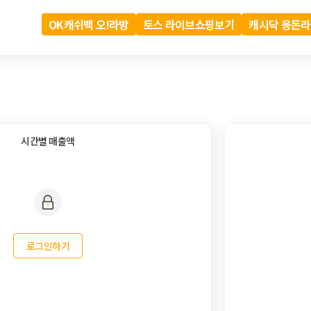
OK캐쉬백 오!라방
토스 라이브쇼핑보기
캐시닥 용돈
시간별 매출액
로그인하기