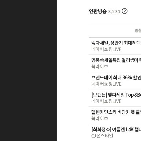
연관방송
3,234
방
넾다세일, 상반기 최대혜택
네이버쇼핑LIVE
쓱라이브
브랜드데이 최대 36% 할인
네이버쇼핑LIVE
네이버쇼핑LIVE
헬렌카민스키 비앙카 햇 클
쓱라이브
CJ온스타일