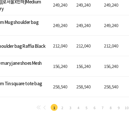
][로서울X민하]Medium
249,240
249,240
249,240
ry
 Mug shoulder bag
249,240
249,240
249,240
212,040
212,040
212,040
oulder bag Raffia Black
mary jane shoes Mesh
156,240
156,240
156,240
 Tin square tote bag
258,540
258,540
258,540
1
2
3
4
5
6
7
8
9
10