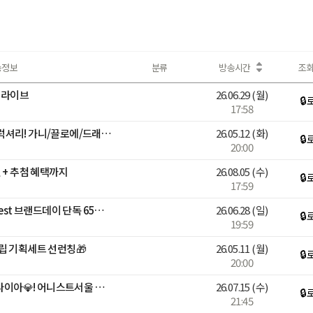
송정보
분류
방송시간
조
 라이브
26.06.29
(월)
🔒
17:58
명품쓱세일특집 얼리썸머 럭셔리! 가니/끌로에/드래곤디퓨전 外 핫딜
26.05.12
(화)
🔒
20:00
 + 추첨 혜택까지
26.08.05
(수)
🔒
17:59
[브랜든] 넾다세일 Top&Best 브랜드데이 단독 65% 할인 혜택
26.06.28
(일)
🔒
19:59
립 기획세트 선런칭🎁
26.05.11
(월)
🔒
20:00
[최화정쇼] 여름엔 14K 랩다이아💎! 어니스트서울 특별LIVE🩵
26.07.15
(수)
🔒
21:45