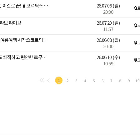
[여름 휴가 시작]✈️휴가 짐은 이걸로 끝! 🧳코르딕스 캐리어
26.07.06
(월)
🔒
20:00
S 콜라보 라이브
26.07.20
(월)
🔒
11:57
[Light Summer]☀️가벼운 여름여행 시작⛱️코르딕스 캐리어
26.06.08
(월)
🔒
20:00
[온라인 팝업 LIVE] 여름에도 쾌적하고 편안한 르무통 하루 혜택!
26.06.10
(수)
🔒
10:59
1
2
3
4
5
6
7
8
9
10