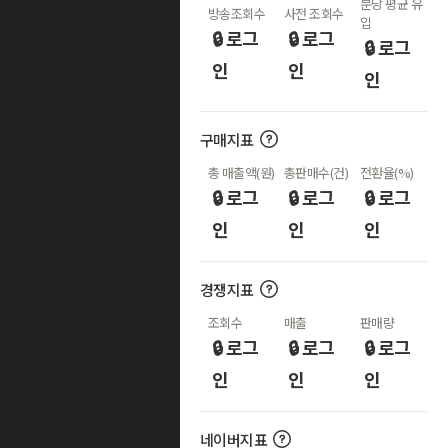
분당 평균 유
방송조회수
사전 조회수
입
🔒 로그
🔒 로그
🔒 로그
인
인
인
구매지표
총 매출액(원)
총판매수(건)
전환율(%)
🔒 로그
🔒 로그
🔒 로그
인
인
인
경쟁지표
조회수
매출
판매량
🔒 로그
🔒 로그
🔒 로그
인
인
인
네이버지표