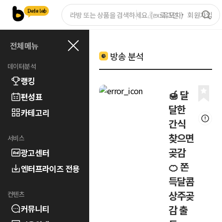
로그인
회원가입
전체메뉴
방송 분석
데이터분석
랭킹
🍯 달
편성표
달한
카테고리
간식
찾으면
서비스
곶감
광고센터
🍊 쫀
엔터프라이즈 전용
득달콤
상주곶
컨텐츠
커뮤니티
감 출