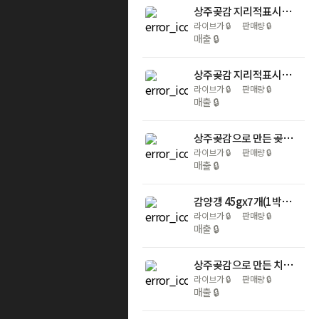
상주곶감 지리적표시제 곶감만 사용한 감말랭이 1.5kg 3팩 부모님 어르신 간식
라이브가
🔒
판매량
🔒
매출
🔒
상주곶감 지리적표시제 곶감만 사용한 선물세트 혼합 4구 건시 20EA / 반건시 20EA
라이브가
🔒
판매량
🔒
매출
🔒
상주곶감으로 만든 곶감수정과 480ml x 12개(1박스) 전통음료 전통방식으로 제조
라이브가
🔒
판매량
🔒
매출
🔒
감양갱 45gx7개(1박스) 2박스 아이들 부모님 어르신 간식 프리미엄 간식 선물세트
라이브가
🔒
판매량
🔒
매출
🔒
상주곶감으로 만든 치즈호두곶감말이 130gx20입 선물세트 아이들 부모님 어르신 간식
라이브가
🔒
판매량
🔒
매출
🔒