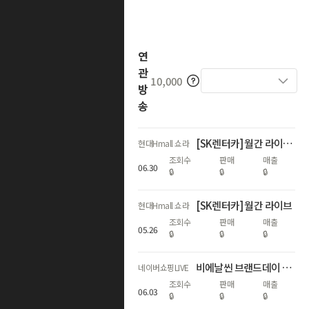
연
관
10,000
방
송
[SK렌터카] 월간 라이브_최대 2개월 렌탈료 무료!
현대Hmall 쇼라
조회수
판매
매출
06
.
30
🔒
🔒
🔒
[SK렌터카] 월간 라이브
현대Hmall 쇼라
조회수
판매
매출
05
.
26
🔒
🔒
🔒
비에날씬 브랜드데이 역대급 할인! (67%+비에날씬 1개월 증정)
네이버쇼핑LIVE
조회수
판매
매출
06
.
03
🔒
🔒
🔒