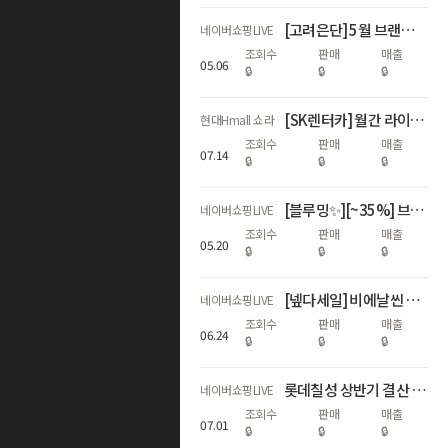
[고려은단] 5월 브랜드데이🌻가정의 달 특집🎁
네이버쇼핑LIVE
조회수
판매
매출
05
.
06
🔒
🔒
🔒
[SK렌터카] 월간 라이브🩷 첫달 렌탈료 무료 혜택
현대Hmall 쇼라
조회수
판매
매출
07
.
14
🔒
🔒
🔒
[블루밍✨][~35%] 브리오신 주방세제 LIVE 단독+수세미 증정🔥
네이버쇼핑LIVE
조회수
판매
매출
05
.
20
🔒
🔒
🔒
[넾다세일] 비에날씬 역대급 할인 모음! (67%) 💚🎉
네이버쇼핑LIVE
조회수
판매
매출
06
.
24
🔒
🔒
🔒
롯데칠성 상반기 결산 라이브 1부
네이버쇼핑LIVE
조회수
판매
매출
07
.
01
🔒
🔒
🔒