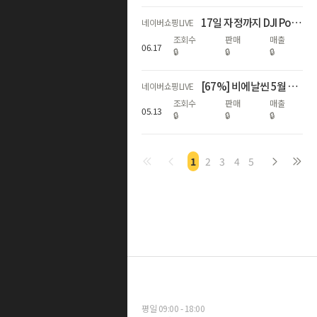
17일 자정까지 DJI Pocket 4 에센셜콤보 최대혜택가 59만원대!
네이버쇼핑LIVE
조회수
판매
매출
06
.
17
🔒
🔒
🔒
[67%] 비에날씬 5월 가정의 달 기념 라이브! 🎉💚
네이버쇼핑LIVE
조회수
판매
매출
05
.
13
🔒
🔒
🔒
1
2
3
4
5
평일 09:00 - 18:00