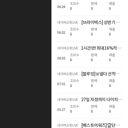
조회수
판매
매출
06
.
24
🔒
🔒
🔒
[브라이텍스] 상반기 결산, WINNERS FAIR
네이버쇼핑LIVE
조회수
판매
매출
06
.
02
🔒
🔒
🔒
1시간만! 최대16%적립🌊휴가지원 왔썸머🌊
네이버쇼핑LIVE
조회수
판매
매출
08
.
03
🔒
🔒
🔒
[블루밍]🚨넾다 선착순 추가할인+최대17%적립! 하기스 멤버십데이🌟
네이버쇼핑LIVE
조회수
판매
매출
07
.
01
🔒
🔒
🔒
27일 자정까지 다이치 카시트&통풍시트&침대 베스트셀러 최대 58% 혜택
네이버쇼핑LIVE
조회수
판매
매출
05
.
27
🔒
🔒
🔒
[베스트어워즈]🏆단 하루! N+멤버십 최대 21%적립🏅베스트 기저귀
네이버쇼핑LIVE