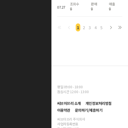
조회수
판매
매출
07
.
27
🔒
🔒
🔒
1
2
3
4
5
평일 09:00 - 18:00
점심시간 12:00 - 13:00
씨브이쓰리 소개
개인정보처리방침
이용약관
문의하기/제휴하기
씨브이쓰리 주식회사
사업자등록번호