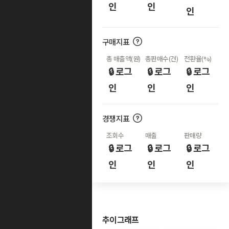
인
인
인
구매지표
총 매출액(원)
총판매수(건)
전환율(%)
🔒 로그
🔒 로그
🔒 로그
인
인
인
경쟁지표
조회수
매출
판매량
🔒 로그
🔒 로그
🔒 로그
인
인
인
추이그래프