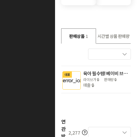
판매상품
1
시간별 상품 판매량
육아 필수템! 베이비 브레짜 원스텝 젖병세척 소독기 / 분유제조기
대표
라이브가
🔒
판매량
🔒
매출
🔒
연
관
2,277
방