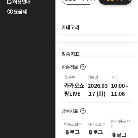
이용안내
요금제
카테고리
방송지표
방송정보
플랫폼
방송일
시간
카카오쇼
2026.03
10:00 -
핑LIVE
.17 (화)
11:06
참여지표
분당 평균 유
방송조회수
사전 조회수
입
🔒 로그
🔒 로그
🔒 로그