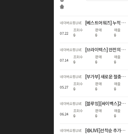
송
[베스트어워즈] 누적 600회 수상 기념 하반기 첫 최대 혜택 LIVE
네이버쇼핑LIVE
조회수
판매
매출
07
.
22
🔒
🔒
🔒
[브라이텍스] 안전의 기준, 60주년 특집 쇼핑LIVE
네이버쇼핑LIVE
조회수
판매
매출
07
.
14
🔒
🔒
🔒
[부가부] 새로운 절충형 스트롤러 런칭 라이브
네이버쇼핑LIVE
조회수
판매
매출
05
.
27
🔒
🔒
🔒
[블루밍][싸이벡스]26년 ADAC 1위! NEW 제로나Ti 론칭LIVE
네이버쇼핑LIVE
조회수
판매
매출
06
.
24
🔒
🔒
🔒
[🔴LIVE]선착순 추가할인+최대17%적립!역대급 하기스 브랜드데이🎈
네이버쇼핑LIVE