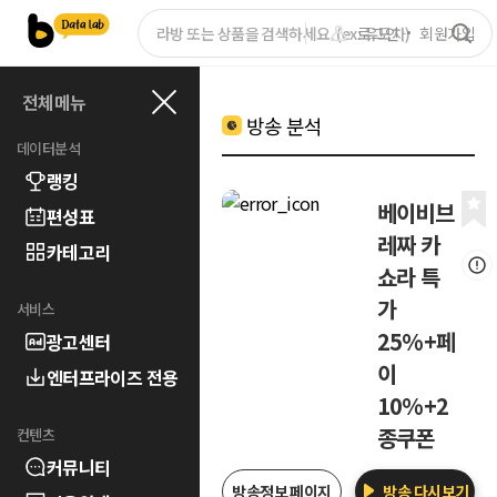
로그인
회원가입
전체메뉴
방송 분석
데이터분석
랭킹
베이비브
편성표
레짜 카
카테고리
쇼라 특
가
서비스
25%+페
광고센터
이
엔터프라이즈 전용
10%+2
종쿠폰
컨텐츠
커뮤니티
방송정보 페이지
방송 다시보기