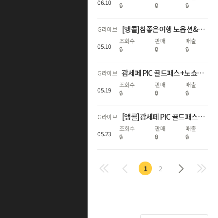
06
.
10
🔒
🔒
🔒
[앵콜]참좋은여행 노옵션&노쇼핑 마나도VS브루나이
G라이브
조회수
판매
매출
05
.
10
🔒
🔒
🔒
괌세페 PIC 골드패스+노쇼핑+노팁+현지투어특가
G라이브
조회수
판매
매출
05
.
19
🔒
🔒
🔒
[앵콜]괌세페 PIC 골드패스+노쇼핑+노팁+현지투어특가
G라이브
조회수
판매
매출
05
.
23
🔒
🔒
🔒
1
2