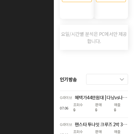
요일/시간별 분석은 PC에서만 제공
합니다.
인기방송
혜택가44만원대 | 다낭vs나트랑 5성호텔 자유여행
G라이브
조회수
판매
매출
07
.
06
🔒
🔒
🔒
팬스타 투나잇 크루즈 2박 3일 고베 vs 오사카
G라이브
조회수
판매
매출