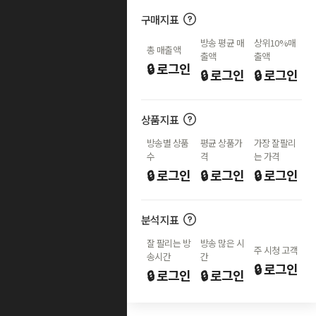
구매지표
방송 평균 매
상위
10%
매
총 매출액
출액
출액
🔒 로그인
🔒 로그인
🔒 로그인
상품지표
방송별 상품
평균 상품가
가장 잘
팔리
수
격
는 가격
🔒 로그인
🔒 로그인
🔒 로그인
분석지표
잘 팔리는 방
방송 많은 시
주 시청 고객
송시간
간
🔒 로그인
🔒 로그인
🔒 로그인