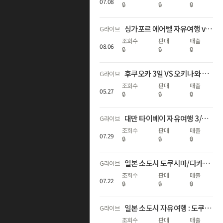
07
.
08
🔒
🔒
🔒
싱가포르 에어텔 자유여행 vs 패키지
G라이브
조회수
판매
매출
08
.
06
🔒
🔒
🔒
후쿠오카 3일 VS 오키나와 3/4일 자유여행
G라이브
조회수
판매
매출
05
.
27
🔒
🔒
🔒
대만 타이베이 자유여행 3/4/5일
G라이브
조회수
판매
매출
07
.
29
🔒
🔒
🔒
일본 소도시 도쿠시마/다카마츠 에어텔 3일/4일
G라이브
조회수
판매
매출
07
.
22
🔒
🔒
🔒
일본 소도시 자유여행 : 도쿠시마,고베,요나고,다카마츠
G라이브
조회수
판매
매출