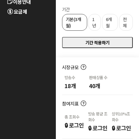
이용안내
기간
요금제
기본(3개
1
6개
전
월)
년
월
체
기간 적용하기
시장규모
방송수
판매상품 수
18개
40개
참여지표
방송 평균 조
상위
10%
조
총 조회수
회수
회수
🔒 로그인
🔒 로그인
🔒 로그인