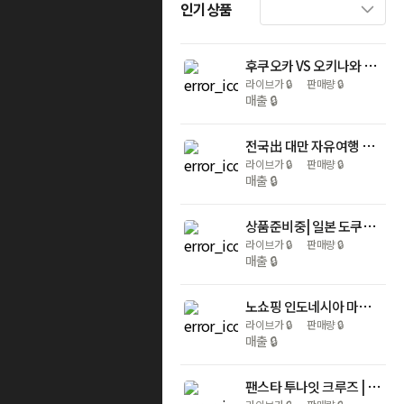
인기상품
후쿠오카 VS 오키나와 자유여행 3일/4일 - 항공+호텔/꽉찬항공스케줄/ 라이브방송특전/ 여행자보험
라이브가
🔒
판매량
🔒
매출
🔒
전국出 대만 자유여행 3/4/5일 초역세권 호텔 (조식+간식쇼핑쿠폰+여행자보험 포함)
라이브가
🔒
판매량
🔒
매출
🔒
상품준비중| 일본 도쿠시마 자유여행 3일/4일 (이스타항공+시내/온천호텔+버스2일승차권+여행자보험)
라이브가
🔒
판매량
🔒
매출
🔒
노쇼핑 인도네시아 마나도 5일 호핑투어 토모혼 시내관광
라이브가
🔒
판매량
🔒
매출
🔒
팬스타 투나잇 크루즈 | 크루즈 2박+오사카 워킹 먹방 투어 (NO쇼핑/팁+프리드링크+이심+여행자보험)