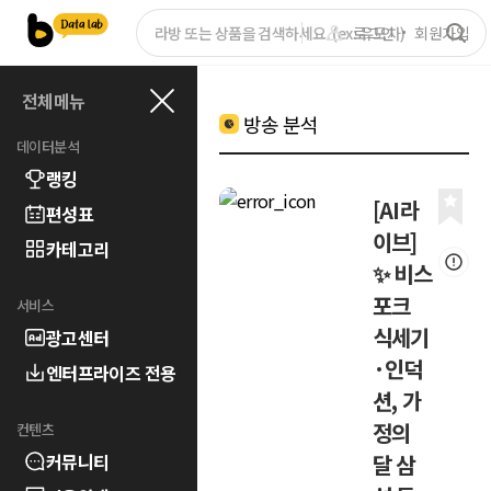
로그인
회원가입
전체메뉴
방송 분석
데이터분석
랭킹
[AI라
편성표
이브]
카테고리
✨ 비스
포크
서비스
식세기
광고센터
·인덕
엔터프라이즈 전용
션, 가
정의
컨텐츠
커뮤니티
달 삼