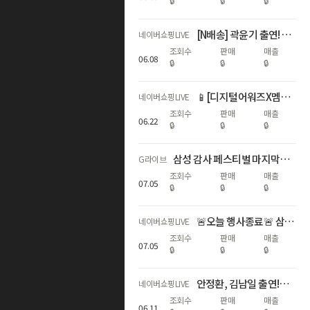
🔒
🔒
🔒
[N배송] 곽윤기 출연! S26 서클투서치🔎추가적립3%+N포인트추가증정
네이버쇼핑LIVE
조회수
판매
매출
06
.
08
🔒
🔒
🔒
📱[디지털어워즈X멤버십데이]갤럭시자급제 쇼마젠시 역대급 추가적립 라이브
네이버쇼핑LIVE
조회수
판매
매출
06
.
22
🔒
🔒
🔒
삼성 감사 페스티벌 마지막날⏰갤럭시 다품목 역대급 혜택
G라이브
조회수
판매
매출
07
.
05
🔒
🔒
🔒
🚨오늘 행사종료🚨 삼성 갤럭시 디지털 온누리상품권 20% 라스트 찬스
네이버쇼핑LIVE
조회수
판매
매출
07
.
05
🔒
🔒
🔒
안정환, 김남일 출연!갤럭시 S26 국민과 함께, 삼성전자 감사 페스티벌
네이버쇼핑LIVE
조회수
판매
매출
06
.
11