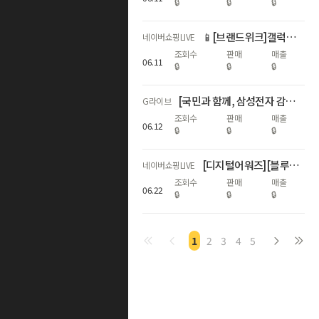
🔒
🔒
🔒
📱[브랜드위크]갤럭시 자급제 전모델 쇼마젠시 추가적립 라이브📱
네이버쇼핑LIVE
조회수
판매
매출
06
.
11
🔒
🔒
🔒
[국민과 함께, 삼성전자 감사 페스티벌] 갤럭시다품목
G라이브
조회수
판매
매출
06
.
12
🔒
🔒
🔒
[디지털어워즈][블루밍] 🎉갤럭시 S26 시리즈 자급제폰 라이브🎉
네이버쇼핑LIVE
조회수
판매
매출
06
.
22
🔒
🔒
🔒
1
2
3
4
5