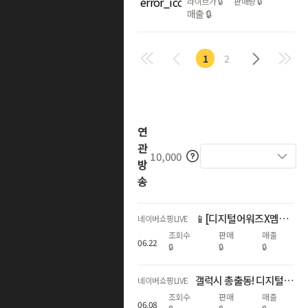
라이브가
🔒
판매량
🔒
매출
🔒
1
2
연
관
10,000
방
송
📱[디지털어워즈X멤버십데이]갤럭시자급제 쇼마젠시 역대급 추가적립 라이브
네이버쇼핑LIVE
조회수
판매
매출
06
.
22
🔒
🔒
🔒
갤럭시 총출동! 디지털 온누리상품권 20%+라이브3%적립+구매인증💙
네이버쇼핑LIVE
조회수
판매
매출
06
.
08