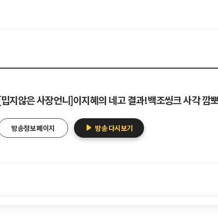
[밉지않은 사장언니]이지혜의 네고 결과!백조씽크 사각 깜
방송정보 페이지
방송 다시보기