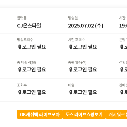
플랫폼
방송일
시간
CJ온스타일
2025.07.02 (수)
19:
방송조회수
사전 조회수
분당 
🔒 로그인
필요
🔒 로그인
필요
🔒
총 매출액(원)
총판매수(건)
전환율
🔒 로그인
필요
🔒 로그인
필요
🔒
조회수
매출
판매
🔒 로그인
필요
🔒 로그인
필요
🔒
OK캐쉬백 라이브모아
토스 라이브쇼핑보기
캐시워크