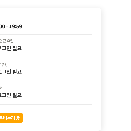
00 - 19:59
평균 유입
 로그인
필요
(%)
 로그인
필요
량
 로그인
필요
 돈버는라방