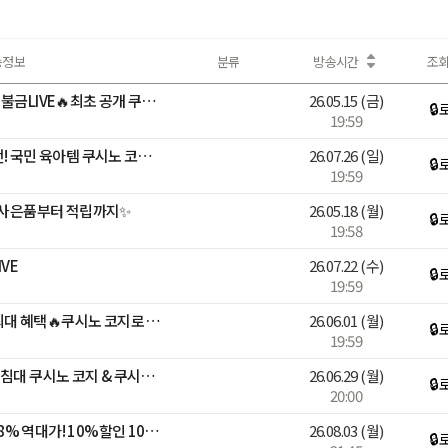
송정보
분류
방송시간
조
🎉쿠시노 10주년 생일파티 불금LIVE🔥최초 공개 쿠시노 수납장까지⚡
26.05.15
(금)
🔒
19:59
[베스트어워즈]가격 인상 전! 국민 육아템 쿠시노 코지🧸쿠폰+카드+적립
26.07.26
(일)
🔒
19:59
! 사은품부터 적립까지✨
26.05.18
(월)
🔒
19:58
VE
26.07.22
(수)
🔒
19:59
[The가구X일룸] 패.패.페 최대 혜택🔥쿠시노 코지로 아이방 고민끝
26.06.01
(월)
🔒
19:59
[일룸] 넾다세일⚡국민 아기침대 쿠시노 코지 & 쿠시노 룸세트 ~22%
26.06.29
(월)
🔒
20:00
굿라이프X데스커🩷최대 58% 역대가! 10%할인 10%적립 파격혜택
26.08.03
(월)
🔒