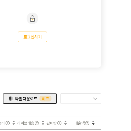
로그인하기
엑셀 다운로드
비즈
송비
라이브배송
판매량
매출액