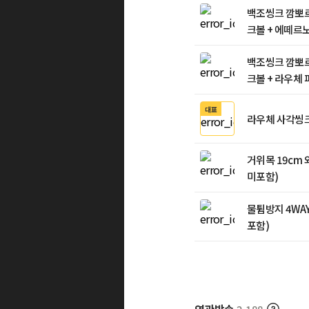
백조씽크 깜뽀르
크볼 + 에떼르노
백조씽크 깜뽀르
크볼 + 라우체
대표
라우체 사각씽크
거위목 19cm
미포함)
물튐방지 4WA
포함)