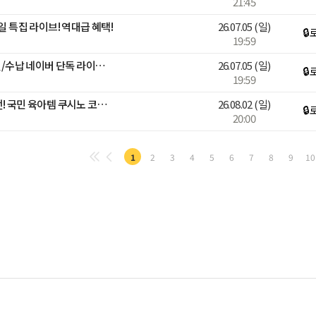
21:45
일 특집 라이브! 역대급 혜택!
26.07.05
(일)
🔒
19:59
[넾다세일] 한샘 BEST 침실/수납 네이버 단독 라이브 특가전
26.07.05
(일)
🔒
19:59
[베스트어워즈]가격 인상 전! 국민 육아템 쿠시노 코지🧸쿠폰+카드+적립
26.08.02
(일)
🔒
20:00
1
2
3
4
5
6
7
8
9
10