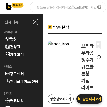
로그인
회원가입
전체메뉴
방송 분석
데이터분석
랭킹
브리타
편성표
무타공
카테고리
정수기
큐브쿨
서비스
론칭
광고센터
기념
엔터프라이즈 전용
라이브
컨텐츠
방송정보 페이지
방송 다시보기
커뮤니티