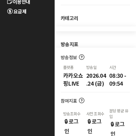
이용안내
요금제
카테고리
방송지표
방송정보
플랫폼
방송일
시간
카카오쇼
2026.04
08:30 -
핑LIVE
.24 (금)
09:54
참여지표
분당 평균 유
방송조회수
사전 조회수
입
🔒 로그
🔒 로그
🔒 로그
인
인
인