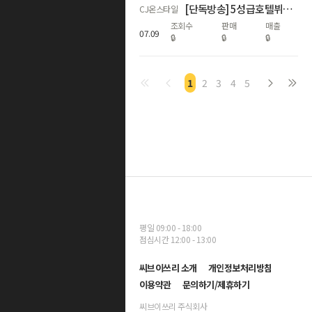
[단독방송] 5성급호텔뷔페/인스파이어 셰프스 키친 여름 성수기 시즌
CJ온스타일
조회수
판매
매출
07
.
09
🔒
🔒
🔒
1
2
3
4
5
평일 09:00 - 18:00
점심시간 12:00 - 13:00
씨브이쓰리 소개
개인정보처리방침
이용약관
문의하기/제휴하기
씨브이쓰리 주식회사