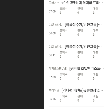
✨1인 3만원대 역대급 프리미엄 호캉스! 마티에 부산하버시티 쓱라이브 상륙✨
쓱라이브
조회수
판매
매출
07
.
09
🔒
🔒
🔒
[여름성수기/반얀그룹] 카시아 속초 대규모 프로모션
CJ온스타일
조회수
판매
매출
06
.
08
🔒
🔒
🔒
[여름성수기/반얀그룹] 카시아 속초 대규모 프로모션 마지막 기회
CJ온스타일
조회수
판매
매출
06
.
11
🔒
🔒
🔒
[워커힐 호텔앤리조트] 라운지/리버파크/조식 패키지
카카오쇼핑LIVE
조회수
판매
매출
07
.
08
🔒
🔒
🔒
[기대평이벤트]유류인상없음/호핑투어/비자 ALL포함❤️에메랄드빛 마나도 완벽패키지 59만원대~
쓱라이브
조회수
판매
매출
05
.
26
🔒
🔒
🔒