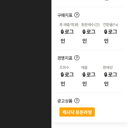
구매지표
총 매출액(원)
총판매수(건)
전환율(%)
🔒 로그
🔒 로그
🔒 로그
인
인
인
경쟁지표
조회수
매출
판매량
🔒 로그
🔒 로그
🔒 로그
인
인
인
광고상품
캐시닥 용돈라방