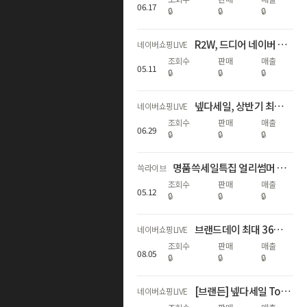
06
.
17
🔒
🔒
🔒
R2W, 드디어 네이버 노크잇에서- 마튼·베른 컬렉션 단독 선공개!
네이버쇼핑LIVE
조회수
판매
매출
05
.
11
🔒
🔒
🔒
넾다세일, 상반기 최대혜택 라이브
네이버쇼핑LIVE
조회수
판매
매출
06
.
29
🔒
🔒
🔒
명품쓱세일특집 얼리썸머 럭셔리! 가니/끌로에/드래곤디퓨전 外 핫딜
쓱라이브
조회수
판매
매출
05
.
12
🔒
🔒
🔒
브랜드데이 최대 36% 할인 + 추첨 혜택까지
네이버쇼핑LIVE
조회수
판매
매출
08
.
05
🔒
🔒
🔒
[브랜든] 넾다세일 Top&Best 브랜드데이 단독 65% 할인 혜택
네이버쇼핑LIVE