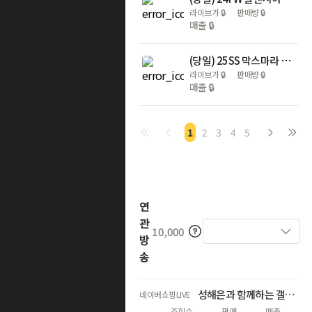
라이브가
🔒
판매량
🔒
매출
🔒
(당일) 25SS 막스마라 CLES 클레스 베이지 여성 코트 251 6011031600 066
라이브가
🔒
판매량
🔒
매출
🔒
1
2
3
4
5
연
관
10,000
방
송
성해은과 함께하는 갤럭시 S26 서클 투 서치 X 노크잇
네이버쇼핑LIVE
조회수
판매
매출