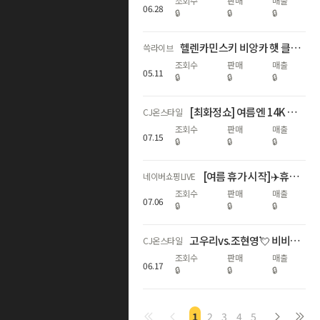
조회수
판매
매출
06
.
28
🔒
🔒
🔒
헬렌카민스키 비앙카 햇 클립 기획세트 선런칭🎁
쓱라이브
조회수
판매
매출
05
.
11
🔒
🔒
🔒
[최화정쇼] 여름엔 14K 랩다이아💎! 어니스트서울 특별LIVE🩵
CJ온스타일
조회수
판매
매출
07
.
15
🔒
🔒
🔒
[여름 휴가 시작]✈️휴가 짐은 이걸로 끝! 🧳코르딕스 캐리어
네이버쇼핑LIVE
조회수
판매
매출
07
.
06
🔒
🔒
🔒
고우리vs.조현영💘 비비안 69주년 특집! 방송 중에만 1세트 더 증정
CJ온스타일
조회수
판매
매출
06
.
17
🔒
🔒
🔒
1
2
3
4
5