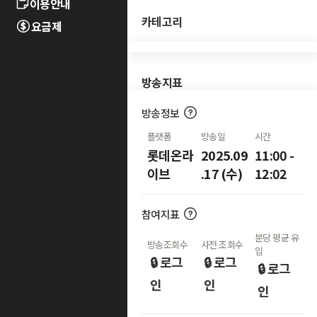
이용안내
카테고리
요금제
방송지표
방송정보
플랫폼
방송일
시간
롯데온라
2025.09
11:00 -
이브
.17 (수)
12:02
참여지표
분당 평균 유
방송조회수
사전 조회수
입
🔒 로그
🔒 로그
🔒 로그
인
인
인