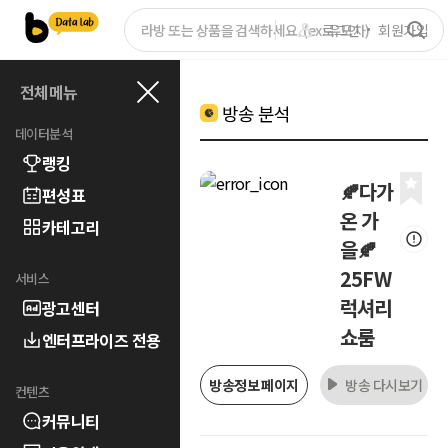
로그인
회원가입
전체메뉴
방송 분석
데이터분석
랭킹
🍂다가
편성표
온 가
카테고리
을🍂
25FW
서비스
럭셔리
광고센터
쇼룸
엔터프라이즈 전용
방송정보 페이지
방송 다시보기
컨텐츠
커뮤니티