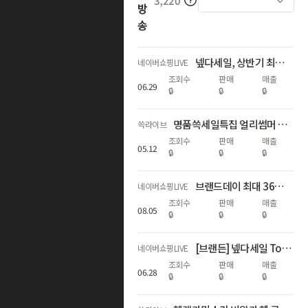
3,220
방
송
넾다세일, 상반기 최대혜택 라이브
네이버쇼핑LIVE
조회수
판매
매출
06
.
29
🔒
🔒
🔒
명품쓱세일특집 얼리썸머 럭셔리! 가니/끌로에/드래곤디퓨전 外 핫딜
쓱라이브
조회수
판매
매출
05
.
12
🔒
🔒
🔒
브랜드데이 최대 36% 할인 + 추첨 혜택까지
네이버쇼핑LIVE
조회수
판매
매출
08
.
05
🔒
🔒
🔒
[브랜든] 넾다세일 Top&Best 브랜드데이 단독 65% 할인 혜택
네이버쇼핑LIVE
조회수
판매
매출
06
.
28
🔒
🔒
🔒