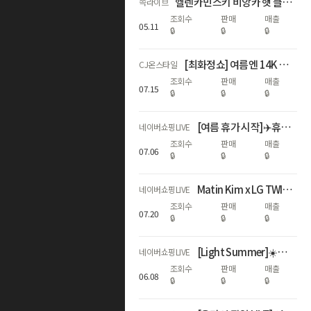
헬렌카민스키 비앙카 햇 클립 기획세트 선런칭🎁
쓱라이브
조회수
판매
매출
05
.
11
🔒
🔒
🔒
[최화정쇼] 여름엔 14K 랩다이아💎! 어니스트서울 특별LIVE🩵
CJ온스타일
조회수
판매
매출
07
.
15
🔒
🔒
🔒
[여름 휴가 시작]✈️휴가 짐은 이걸로 끝! 🧳코르딕스 캐리어
네이버쇼핑LIVE
조회수
판매
매출
07
.
06
🔒
🔒
🔒
Matin Kim x LG TWINS 콜라보 라이브
네이버쇼핑LIVE
조회수
판매
매출
07
.
20
🔒
🔒
🔒
[Light Summer]☀️가벼운 여름여행 시작⛱️코르딕스 캐리어
네이버쇼핑LIVE
조회수
판매
매출
06
.
08
🔒
🔒
🔒