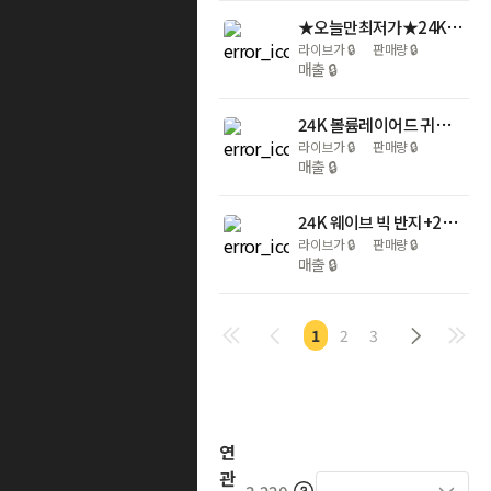
★오늘만최저가★24K 99.99% 골드바 10g
라이브가
🔒
판매량
🔒
매출
🔒
24K 볼륨레이어드 귀걸이+24K스피넬팔찌+24K황금열쇠6개[리뷰]
라이브가
🔒
판매량
🔒
매출
🔒
24K 웨이브 빅 반지+24K스피넬팔찌+24K황금열쇠6개[리뷰]
라이브가
🔒
판매량
🔒
매출
🔒
1
2
3
연
관