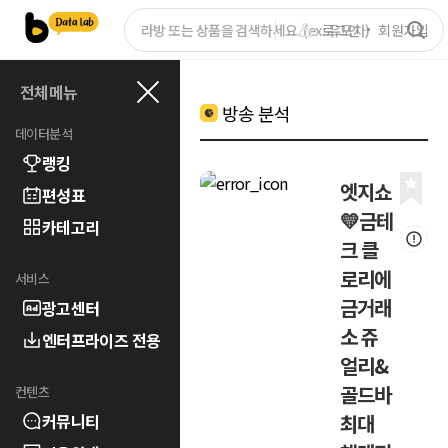
로그인
회원가입
전체메뉴
방송 분석
데이터분석
랭킹
엣지쇼
편성표
💛금테
카테고리
크 클
로리에
서비스
금거래
광고센터
소 쥬
엔터프라이즈 전용
얼리&
골드바
컨텐츠
커뮤니티
최대