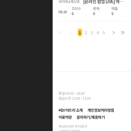
[온라인 팝업 LIVE] 여름에도 쾌적하고 편안한 르무통 하루 혜택!
네이버쇼핑LIVE
조회수
판매
매출
06
.
10
🔒
🔒
🔒
1
2
3
4
5
평일 09:00 - 18:00
점심시간 12:00 - 13:00
씨브이쓰리 소개
개인정보처리방침
이용약관
문의하기/제휴하기
씨브이쓰리 주식회사