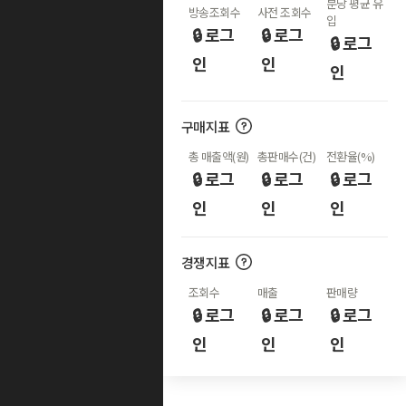
분당 평균 유
방송조회수
사전 조회수
입
🔒 로그
🔒 로그
🔒 로그
인
인
인
구매지표
총 매출액(원)
총판매수(건)
전환율(%)
🔒 로그
🔒 로그
🔒 로그
인
인
인
경쟁지표
조회수
매출
판매량
🔒 로그
🔒 로그
🔒 로그
인
인
인