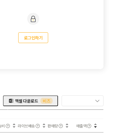
로그인하기
엑셀 다운로드
비즈
송비
라이브배송
판매량
매출액