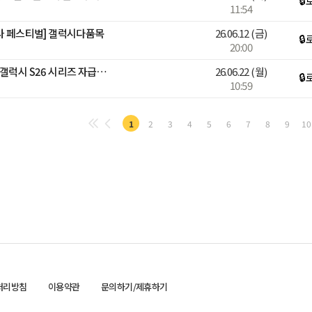
🔒
11:54
감사 페스티벌] 갤럭시다품목
26.06.12
(금)
🔒
20:00
[디지털어워즈][블루밍] 🎉갤럭시 S26 시리즈 자급제폰 라이브🎉
26.06.22
(월)
🔒
10:59
1
2
3
4
5
6
7
8
9
10
처리방침
이용약관
문의하기/제휴하기