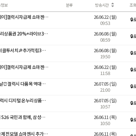
송정보
분류
방송시간
조
📱[디지털어워즈X멤버십데이]갤럭시자급제 쇼마젠시 역대급 추가적립 라이브
26.06.22
(월)
🔒
09:53
갤럭시 총출동! 디지털 온누리상품권 20%+라이브3%적립+구매인증💙
26.06.08
(월)
🔒
08:59
[N배송] 곽윤기 출연! S26 서클투서치🔎추가적립3%+N포인트추가증정
26.06.08
(월)
🔒
19:50
📱[디지털어워즈X멤버십데이]갤럭시자급제 쇼마젠시 역대급 추가적립 라이브
26.06.22
(월)
🔒
11:58
삼성 감사 페스티벌 마지막날⏰갤럭시 다품목 역대급 혜택
26.07.05
(일)
🔒
21:00
🚨오늘 행사종료🚨 삼성 갤럭시 디지털 온누리상품권 20% 라스트 찬스
26.07.05
(일)
🔒
10:57
안정환, 김남일 출연!갤럭시 S26 국민과 함께, 삼성전자 감사 페스티벌
26.06.11
(목)
🔒
10:50
📱[브랜드위크]갤럭시 자급제 전모델 쇼마젠시 추가적립 라이브📱
26.06.11
(목)