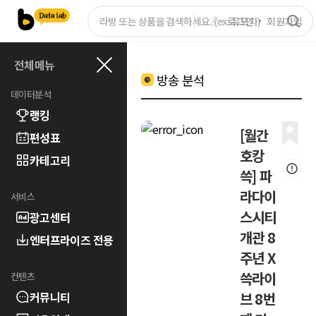
로그인
회원가입
전체메뉴
방송 분석
데이터분석
랭킹
[월간
편성표
호캉
카테고리
쓱] 파
라다이
서비스
스시티
광고센터
개관 8
엔터프라이즈 전용
주년 X
쓱라이
컨텐츠
커뮤니티
브 8번