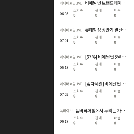
비에날씬 브랜드데이 역대급 할인! (67%+비에날씬 1개월 증정)
네이버쇼핑LIVE
조회수
판매
매출
06
.
03
🔒
🔒
🔒
롯데칠성 상반기 결산 라이브 1부
네이버쇼핑LIVE
조회수
판매
매출
07
.
01
🔒
🔒
🔒
[67%] 비에날씬 5월 가정의 달 기념 라이브! 🎉💚
네이버쇼핑LIVE
조회수
판매
매출
05
.
13
🔒
🔒
🔒
[넾다세일] 비에날씬 역대급 혜택 모음 (67%+선착순 상품 증정)
네이버쇼핑LIVE
조회수
판매
매출
07
.
02
🔒
🔒
🔒
엠버퓨어힐에서 누리는 가장 좋은 제주🌳여름 성수기~추석연휴까지 객실 확보
쓱라이브
조회수
판매
매출
06
.
17
🔒
🔒
🔒