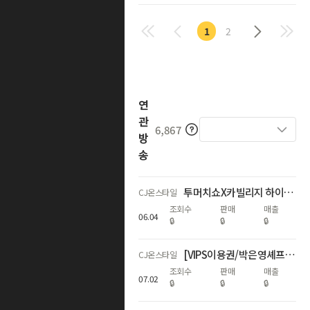
1
2
연
관
6,867
방
송
투머치쇼X카빌리지 하이브리드/전기차 특집!+10분 숏머치 수박특가?!
CJ온스타일
조회수
판매
매출
06
.
04
🔒
🔒
🔒
[VIPS이용권/박은영셰프] 썸머 패키지 특별 방송 최대 53% OFF
CJ온스타일
조회수
판매
매출
07
.
02
🔒
🔒
🔒