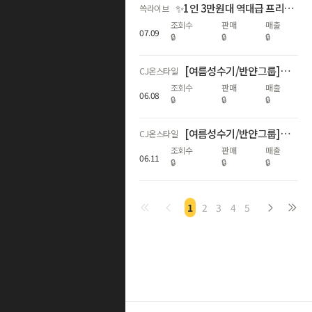
✨1인 3만원대 역대급 프리미엄 호캉스! 마티에 부산하버시티 쓱라이브 상륙✨
쓱라이브
조회수
판매
매출
07
.
09
🔒
🔒
🔒
[여름성수기/반얀그룹] 카시아 속초 대규모 프로모션
CJ온스타일
조회수
판매
매출
06
.
08
🔒
🔒
🔒
[여름성수기/반얀그룹] 카시아 속초 대규모 프로모션 마지막 기회
CJ온스타일
조회수
판매
매출
06
.
11
🔒
🔒
🔒
1
2
3
4
5