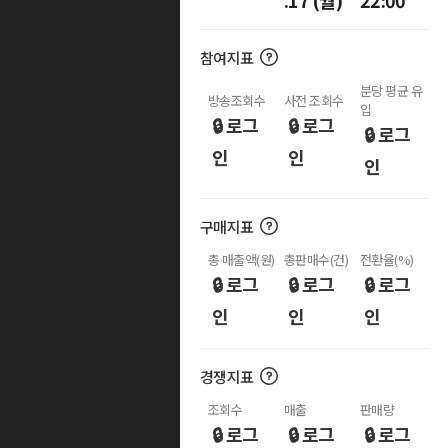
.17 (월)
22:00
참여지표
분당 평균 유
방송조회수
사전 조회수
입
🔒 로그
🔒 로그
🔒 로그
인
인
인
구매지표
총 매출액(원)
총판매수(건)
전환율(%)
🔒 로그
🔒 로그
🔒 로그
인
인
인
경쟁지표
조회수
매출
판매량
🔒 로그
🔒 로그
🔒 로그