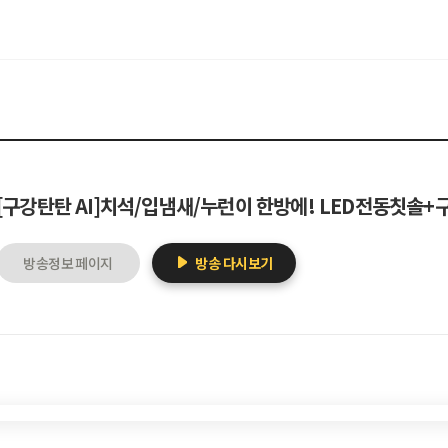
[구강탄탄 AI]치석/입냄새/누런이 한방에! LED전동칫솔
방송정보 페이지
방송 다시보기