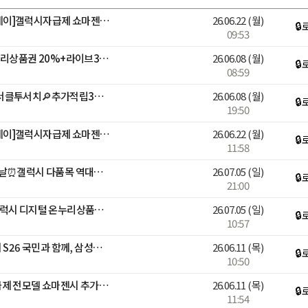
📱[디지털어워즈X멤버십데이]갤럭시자급제 쇼마젠시 역대급 추가적립 라이브
26.06.22
(월)
🔒
09:53
갤럭시 총출동! 디지털 온누리상품권 20%+라이브3%적립+구매인증💙
26.06.08
(월)
🔒
08:59
[N배송] 곽윤기 출연! S26 서클투서치🔎추가적립3%+N포인트추가증정
26.06.08
(월)
🔒
19:50
📱[디지털어워즈X멤버십데이]갤럭시자급제 쇼마젠시 역대급 추가적립 라이브
26.06.22
(월)
🔒
11:58
삼성 감사 페스티벌 마지막날⏰갤럭시 다품목 역대급 혜택
26.07.05
(일)
🔒
21:00
🚨오늘 행사종료🚨 삼성 갤럭시 디지털 온누리상품권 20% 라스트 찬스
26.07.05
(일)
🔒
10:57
안정환, 김남일 출연!갤럭시 S26 국민과 함께, 삼성전자 감사 페스티벌
26.06.11
(목)
🔒
10:50
📱[브랜드위크]갤럭시 자급제 전모델 쇼마젠시 추가적립 라이브📱
26.06.11
(목)
🔒
11:54