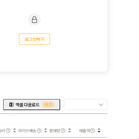
로그인하기
엑셀 다운로드
비즈
송비
라이브배송
판매량
매출액