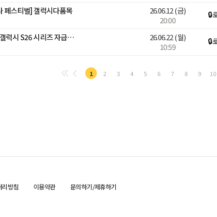
감사 페스티벌] 갤럭시다품목
26.06.12
(금)
🔒
20:00
[디지털어워즈][블루밍] 🎉갤럭시 S26 시리즈 자급제폰 라이브🎉
26.06.22
(월)
🔒
10:59
1
2
3
4
5
6
7
8
9
10
처리방침
이용약관
문의하기/제휴하기