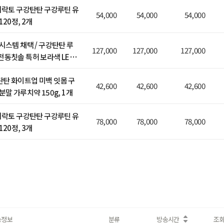
큐시락토 구강탄탄 구강루틴 유
54,000
54,000
54,000
120정, 2개
시스템 채택 / 구강탄탄 루
127,000
127,000
127,000
전동칫솔 특허 보라색 LED
 잇몸케어 스케일링
탄 화이트업 미백 잇몸 구
42,600
42,600
42,600
분말 가루치약 150g, 1개
큐시락토 구강탄탄 구강루틴 유
78,000
78,000
78,000
120정, 3개
송정보
분류
방송시간
조