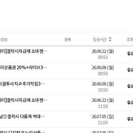
송정보
분류
방송시간
조
📱[디지털어워즈X멤버십데이]갤럭시자급제 쇼마젠시 역대급 추가적립 라이브
26.06.22
(월)
🔒
09:53
갤럭시 총출동! 디지털 온누리상품권 20%+라이브3%적립+구매인증💙
26.06.08
(월)
🔒
08:59
[N배송] 곽윤기 출연! S26 서클투서치🔎추가적립3%+N포인트추가증정
26.06.08
(월)
🔒
19:50
📱[디지털어워즈X멤버십데이]갤럭시자급제 쇼마젠시 역대급 추가적립 라이브
26.06.22
(월)
🔒
11:58
삼성 감사 페스티벌 마지막날⏰갤럭시 다품목 역대급 혜택
26.07.05
(일)
🔒
21:00
🚨오늘 행사종료🚨 삼성 갤럭시 디지털 온누리상품권 20% 라스트 찬스
26.07.05
(일)