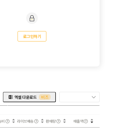
로그인하기
엑셀 다운로드
비즈
송비
라이브배송
판매량
매출액