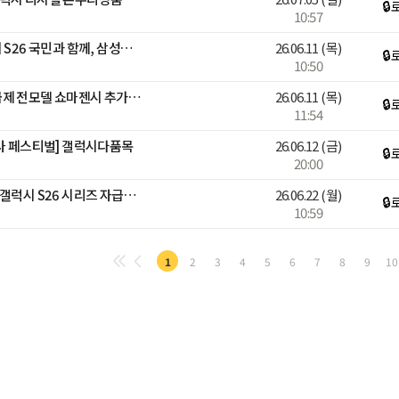
🔒
10:57
안정환, 김남일 출연!갤럭시 S26 국민과 함께, 삼성전자 감사 페스티벌
26.06.11
(목)
🔒
10:50
📱[브랜드위크]갤럭시 자급제 전모델 쇼마젠시 추가적립 라이브📱
26.06.11
(목)
🔒
11:54
감사 페스티벌] 갤럭시다품목
26.06.12
(금)
🔒
20:00
[디지털어워즈][블루밍] 🎉갤럭시 S26 시리즈 자급제폰 라이브🎉
26.06.22
(월)
🔒
10:59
1
2
3
4
5
6
7
8
9
10