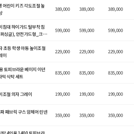
 어린이 키즈 각도조절 높
389,000
389,000
389,000
상
이침대 하이가드 탈부착 침
599,000
599,000
599,000
슈퍼싱글), 안전가드형_크림
자 초등 학생 아동 높이조절
229,000
229,000
229,000
레이
4인용 토피브라운 베이지 이던
835,000
835,000
835,000
라믹 식탁 세트
199,000
199,000
199,000
이조절 의자 그레이
파 패브릭 구스 암체어 린넨
359,000
359,000
359,000
탁 4인용 1400 토피브라