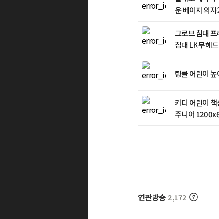
운 베이지 의자
그로브 침대 프
침대 LK 무헤
팅클 어린이 높
키디 어린이 책
주니어 1200x
연관방송
2,172