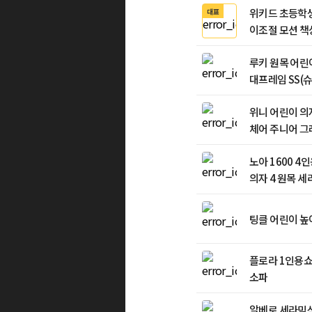
위키드 초등학생
대표
이조절 모션 책
루키 원목 어린
대프레임 SS(
아이보리
위니 어린이 의
체어 주니어 그
노아 1600 
의자 4 원목 세
팅클 어린이 높
플로라 1인용쇼
소파
알베로 세라믹식