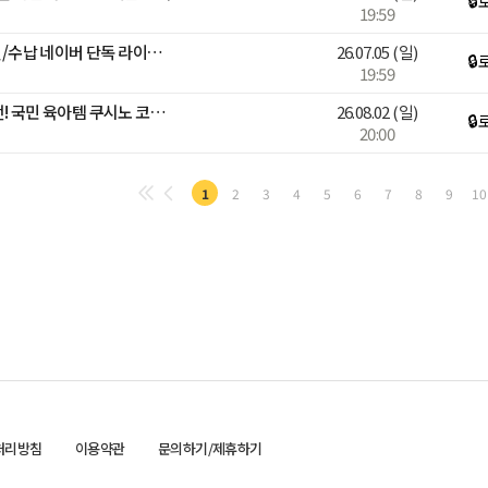
🔒
19:59
[넾다세일] 한샘 BEST 침실/수납 네이버 단독 라이브 특가전
26.07.05
(일)
🔒
19:59
[베스트어워즈]가격 인상 전! 국민 육아템 쿠시노 코지🧸쿠폰+카드+적립
26.08.02
(일)
🔒
20:00
1
2
3
4
5
6
7
8
9
10
처리방침
이용약관
문의하기/제휴하기