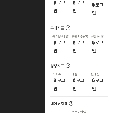
🔒 로그
🔒 로그
🔒 로그
인
인
인
구매지표
총 매출액(원)
총판매수(건)
전환율(%)
🔒 로그
🔒 로그
🔒 로그
인
인
인
경쟁지표
조회수
매출
판매량
🔒 로그
🔒 로그
🔒 로그
인
인
인
네이버지표
스토어알림