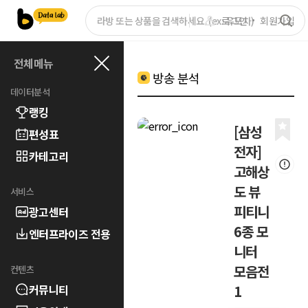
로그인
회원가입
전체메뉴
방송 분석
데이터분석
랭킹
[삼성
편성표
전자]
카테고리
고해상
도 뷰
서비스
피티니
광고센터
6종 모
엔터프라이즈 전용
니터
모음전
컨텐츠
커뮤니티
1