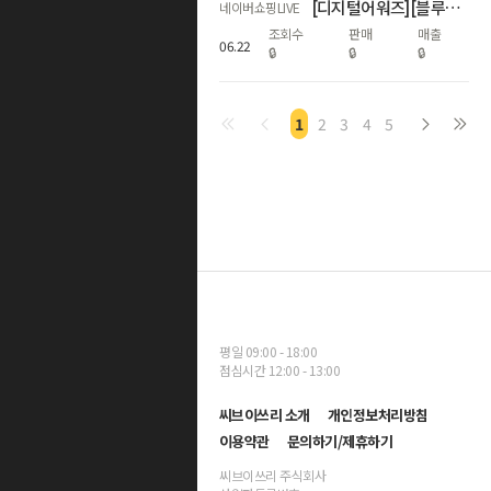
[디지털어워즈][블루밍] 🎉갤럭시 S26 시리즈 자급제폰 라이브🎉
네이버쇼핑LIVE
조회수
판매
매출
06
.
22
🔒
🔒
🔒
1
2
3
4
5
평일 09:00 - 18:00
점심시간 12:00 - 13:00
씨브이쓰리 소개
개인정보처리방침
이용약관
문의하기/제휴하기
씨브이쓰리 주식회사