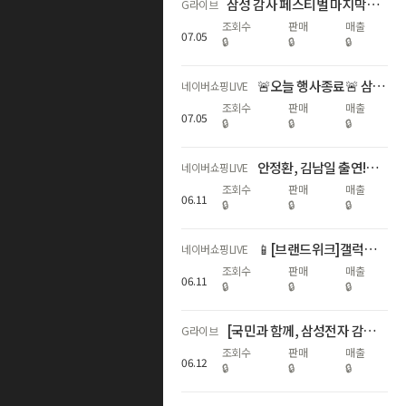
삼성 감사 페스티벌 마지막날⏰갤럭시 다품목 역대급 혜택
G라이브
조회수
판매
매출
07
.
05
🔒
🔒
🔒
🚨오늘 행사종료🚨 삼성 갤럭시 디지털 온누리상품권 20% 라스트 찬스
네이버쇼핑LIVE
조회수
판매
매출
07
.
05
🔒
🔒
🔒
안정환, 김남일 출연!갤럭시 S26 국민과 함께, 삼성전자 감사 페스티벌
네이버쇼핑LIVE
조회수
판매
매출
06
.
11
🔒
🔒
🔒
📱[브랜드위크]갤럭시 자급제 전모델 쇼마젠시 추가적립 라이브📱
네이버쇼핑LIVE
조회수
판매
매출
06
.
11
🔒
🔒
🔒
[국민과 함께, 삼성전자 감사 페스티벌] 갤럭시다품목
G라이브
조회수
판매
매출
06
.
12
🔒
🔒
🔒