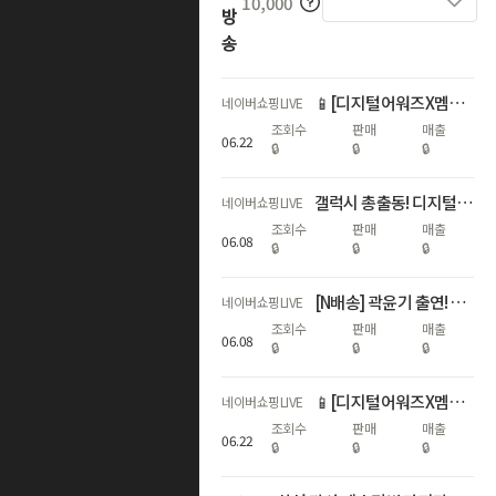
10,000
방
송
📱[디지털어워즈X멤버십데이]갤럭시자급제 쇼마젠시 역대급 추가적립 라이브
네이버쇼핑LIVE
조회수
판매
매출
06
.
22
🔒
🔒
🔒
갤럭시 총출동! 디지털 온누리상품권 20%+라이브3%적립+구매인증💙
네이버쇼핑LIVE
조회수
판매
매출
06
.
08
🔒
🔒
🔒
[N배송] 곽윤기 출연! S26 서클투서치🔎추가적립3%+N포인트추가증정
네이버쇼핑LIVE
조회수
판매
매출
06
.
08
🔒
🔒
🔒
📱[디지털어워즈X멤버십데이]갤럭시자급제 쇼마젠시 역대급 추가적립 라이브
네이버쇼핑LIVE
조회수
판매
매출
06
.
22
🔒
🔒
🔒