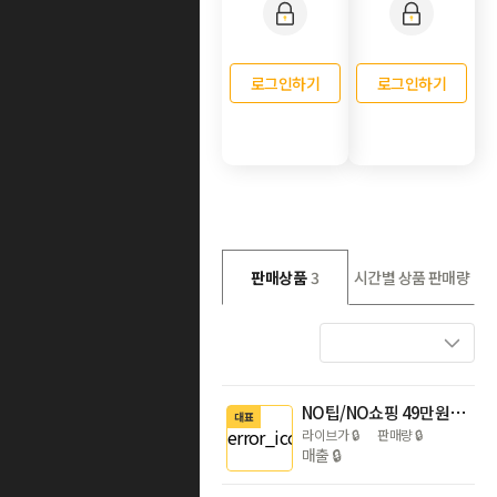
로그인하기
로그인하기
판매상품
3
시간별 상품 판매량
NO팁/NO쇼핑 49만원대~|사이판 FLEX PIC 골드패스 4/5일 (북부관광+마나가하섬+파라솔세트+사이판플렉스)
대표
라이브가
🔒
판매량
🔒
매출
🔒