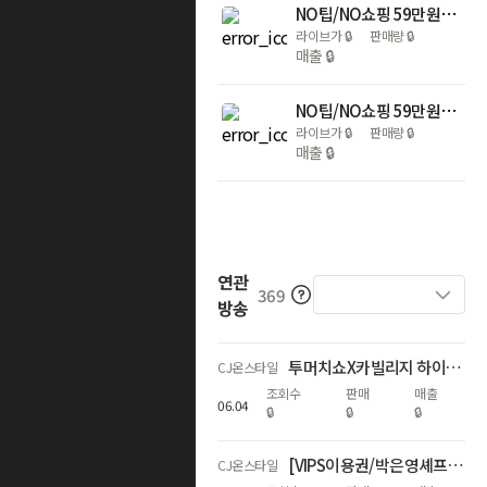
NO팁/NO쇼핑 59만원대~|사이판 FLEX 켄싱턴 ALL카드 4/5일 (북부관광+마나가하섬+파라솔세트+사이판플렉스)
라이브가
🔒
판매량
🔒
매출
🔒
NO팁/NO쇼핑 59만원대~|사이판 코럴오션 4/5일 자유여행+조식포함+별빛투어+하나버킷
라이브가
🔒
판매량
🔒
매출
🔒
연관
369
방송
투머치쇼X카빌리지 하이브리드/전기차 특집!+10분 숏머치 수박특가?!
CJ온스타일
조회수
판매
매출
06
.
04
🔒
🔒
🔒
[VIPS이용권/박은영셰프] 썸머 패키지 특별 방송 최대 53% OFF
CJ온스타일