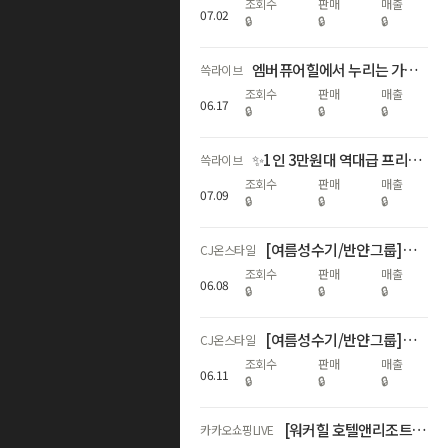
조회수
판매
매출
07
.
02
🔒
🔒
🔒
엠버퓨어힐에서 누리는 가장 좋은 제주🌳여름 성수기~추석연휴까지 객실 확보
쓱라이브
조회수
판매
매출
06
.
17
🔒
🔒
🔒
✨1인 3만원대 역대급 프리미엄 호캉스! 마티에 부산하버시티 쓱라이브 상륙✨
쓱라이브
조회수
판매
매출
07
.
09
🔒
🔒
🔒
[여름성수기/반얀그룹] 카시아 속초 대규모 프로모션
CJ온스타일
조회수
판매
매출
06
.
08
🔒
🔒
🔒
[여름성수기/반얀그룹] 카시아 속초 대규모 프로모션 마지막 기회
CJ온스타일
조회수
판매
매출
06
.
11
🔒
🔒
🔒
[워커힐 호텔앤리조트] 라운지/리버파크/조식 패키지
카카오쇼핑LIVE