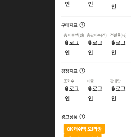
인
인
인
구매지표
총 매출액(원)
총판매수(건)
전환율(%)
🔒 로그
🔒 로그
🔒 로그
인
인
인
경쟁지표
조회수
매출
판매량
🔒 로그
🔒 로그
🔒 로그
인
인
인
광고상품
OK캐쉬백 오!라방