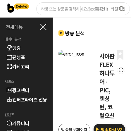
로그인
회원가입
전체메뉴
방송 분석
데이터분석
랭킹
사이판
편성표
FLEX
카테고리
하나투
어 -
서비스
PIC,
광고센터
켄싱
엔터프라이즈 전용
턴, 코
럴오션
컨텐츠
커뮤니티
방송정보 페이지
방송 다시보기