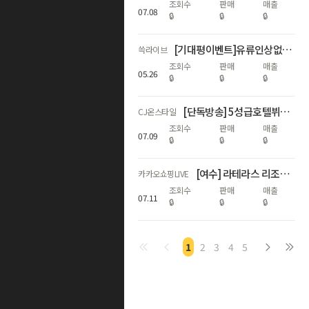
조회수
판매
매출
07
.
08
🔒
🔒
🔒
[기대평이벤트]유류인상없음/호핑투어/비자 ALL포함❤️에메랄드빛 마나도 완벽패키지 59만원대~
쓱라이브
조회수
판매
매출
05
.
26
🔒
🔒
🔒
[단독방송] 5성급호텔뷔페/인스파이어 셰프스 키친 여름 성수기 시즌
CJ온스타일
조회수
판매
매출
07
.
09
🔒
🔒
🔒
[여수] 라테라스 리조트 얼리썸머 객실 패키지!
카카오쇼핑LIVE
조회수
판매
매출
07
.
11
🔒
🔒
🔒
1
2
3
4
5